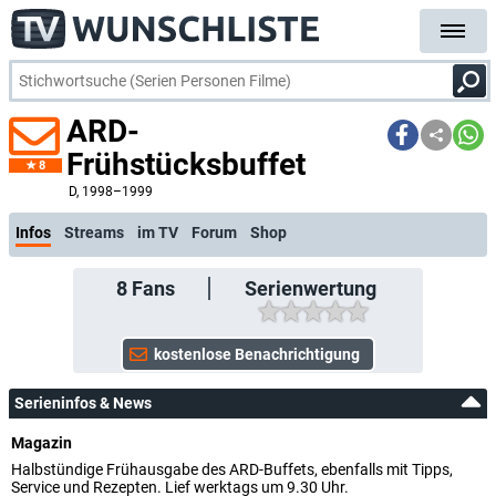
ARD-
Frühstücksbuffet
8
kostenlose E-Mail-Benachrichtigung bei Streaming- oder TV-Start
D
, 1998–1999
Infos
Streams
im TV
Forum
Shop
8
Fans
Serienwertung
Serieninfos & News
Magazin
Halbstündige Frühausgabe des ARD-Buffets, ebenfalls mit Tipps,
Service und Rezepten. Lief werktags um 9.30 Uhr.