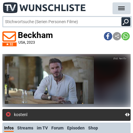
Beckham
USA
, 2023
32
Netflix
kostenlose E-Mail-Benachrich
Infos
Streams
im TV
Forum
Episoden
Shop