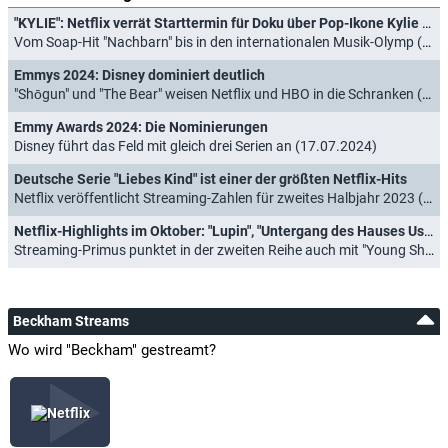
"KYLIE": Netflix verrät Starttermin für Doku über Pop-Ikone Kylie Minogue
Vom Soap-Hit "Nachbarn" bis in den internationalen Musik-Olymp (05.05.2026)
Emmys 2024: Disney dominiert deutlich
"Shōgun" und "The Bear" weisen Netflix und HBO in die Schranken (09.09.2024)
Emmy Awards 2024: Die Nominierungen
Disney führt das Feld mit gleich drei Serien an (17.07.2024)
Deutsche Serie "Liebes Kind" ist einer der größten Netflix-Hits
Netflix veröffentlicht Streaming-Zahlen für zweites Halbjahr 2023 (24.05.2024)
Netflix-Highlights im Oktober: "Lupin", "Untergang des Hauses Usher" und "The Walking Dead"
Streaming-Primus punktet in der zweiten Reihe auch mit "Young Sheldon" (27.09.2023)
Beckham Streams
Wo wird "Beckham" gestreamt?