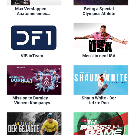
Max Verstappen -
Being a Special
Anatomie eines
Olympics Athlete
Champions
VfB inTeam
Messi in den USA
Mission to Burnley –
Shaun White - Der
Vincent Kompanys
letzte Run
Traum vom Aufstieg