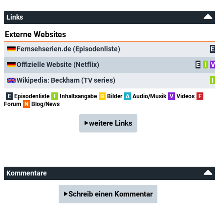
Links
Externe Websites
Fernsehserien.de (Episodenliste)
E
Offizielle Website (Netflix)
E
I
V
Wikipedia: Beckham (TV series)
I
E
Episodenliste
I
Inhaltsangabe
B
Bilder
A
Audio/Musik
V
Videos
F
Forum
N
Blog/News
weitere Links
Kommentare
Schreib einen Kommentar