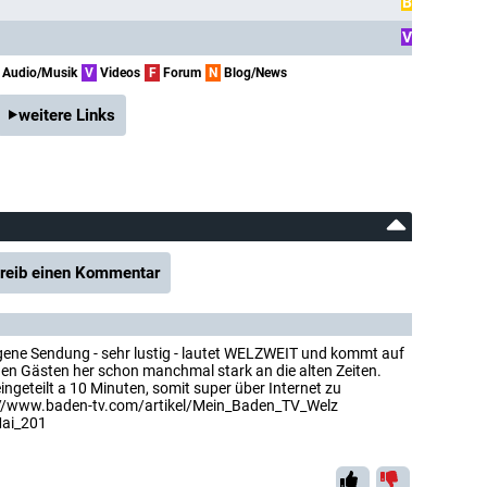
B
V
Audio/Musik
V
Videos
F
Forum
N
Blog/News
weitere Links
reib einen Kommentar
eigene Sendung - sehr lustig - lautet WELZWEIT und kommt auf
den Gästen her schon manchmal stark an die alten Zeiten.
ingeteilt a 10 Minuten, somit super über Internet zu
tp://www.baden-tv.com/artikel/Mein_Baden_TV_Welz
ai_201