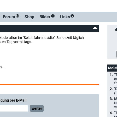
Forum
Shop
Bilder
Links
61
1
2
Moderation im "Selbstfahrerstudio". Sendezeit täglich
ten Tag vormittags.
a...
Meis
"
a
f
"
(
M
igung per E-Mail
N
v
weiter
"