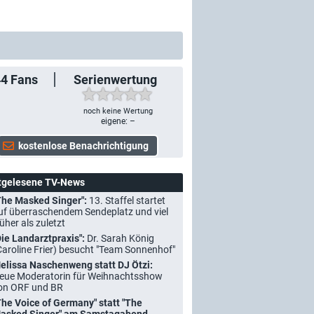
44
Fans
Serienwertung
noch keine Wertung
eigene: –
tgelesene TV-News
The Masked Singer":
13. Staffel startet
uf überraschendem Sendeplatz und viel
rüher als zuletzt
Die Landarztpraxis":
Dr. Sarah König
Caroline Frier) besucht "Team Sonnenhof"
elissa Naschenweng statt DJ Ötzi:
eue Moderatorin für Weihnachtsshow
on ORF und BR
The Voice of Germany" statt "The