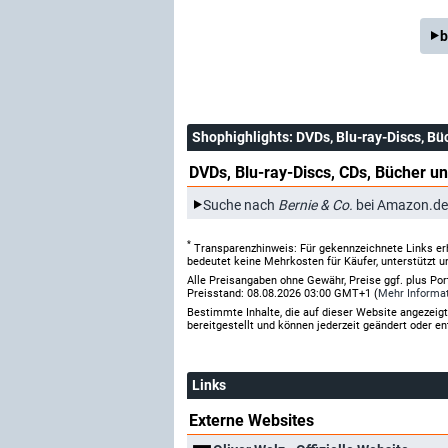
b
Shophighlights
: DVDs, Blu-ray-Discs, Bü
DVDs, Blu-ray-Discs, CDs, Bücher un
Suche nach
Bernie & Co.
bei Amazon.de
*
Transparenzhinweis: Für gekennzeichnete Links er
bedeutet keine Mehrkosten für Käufer, unterstützt u
Alle Preisangaben ohne Gewähr, Preise ggf. plus Po
Preisstand: 08.08.2026 03:00 GMT+1 (
Mehr Informa
Bestimmte Inhalte, die auf dieser Website angezei
bereitgestellt und können jederzeit geändert oder en
Links
Externe Websites