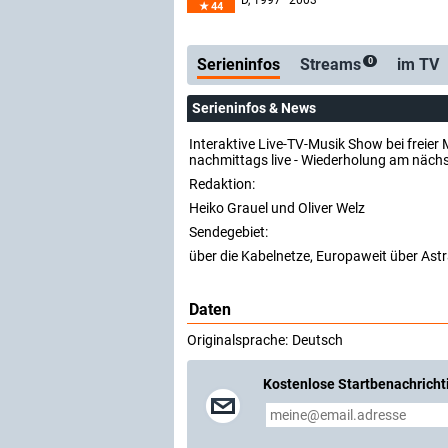
D
, 1997–2003
44
Serienticker
kosten
Serieninfos
Streams
im TV
0
Serieninfos & News
Interaktive Live-TV-Musik Show bei freier 
nachmittags live - Wiederholung am nächs
Redaktion:
Heiko Grauel und Oliver Welz
Sendegebiet:
über die Kabelnetze, Europaweit über Astr
Daten
Originalsprache:
Deutsch
Kostenlose Startbenachricht