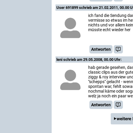
User 691899
schrieb am 21.02.2011, 00.00 U
ich fand die Sendung d
vermisse so etwas im he
nichts und vor allem kei
müsste echt wieder her
Antworten
leni
schrieb am 29.05.2008, 00.00 Uhr:
hab gerade gesehen, dass
classic clips aus der gut
ziggy & roy interview un
"schepps" gelacht - wen
spontan war, fehlt sowas
nochmal käme oder sogar 
welz ja noch ein paar wei
Antworten
weitere