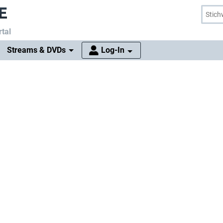
tal
Streams & DVDs
Log-In