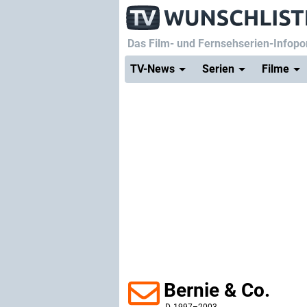
Das Film- und Fernsehserien-Infopor
TV-News
Serien
Filme
Bernie & Co.