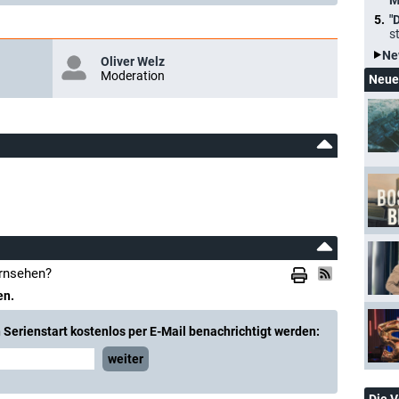
M
"
s
Ne
Oliver Welz
Moderation
Neue
ernsehen?
en.
Serienstart kostenlos per E-Mail benachrichtigt werden:
weiter