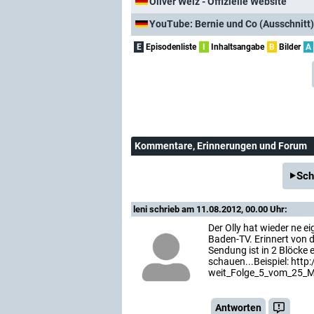
Oliver Welz - Offizielle Website
YouTube: Bernie und Co (Ausschnitt)
E
Episodenliste
I
Inhaltsangabe
B
Bilder
A
Kommentare
, Erinnerungen und Forum
Sch
leni
schrieb am 11.08.2012, 00.00 Uhr:
Der Olly hat wieder ne 
Baden-TV. Erinnert von 
Sendung ist in 2 Blöcke e
schauen...Beispiel: ht
weit_Folge_5_vom_25_M
Antworten