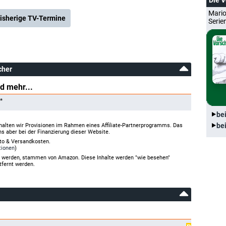
Die 
Mario
isherige TV-Termine
Serie
cher
d mehr...
*
be
be
halten wir Provisionen im Rahmen eines Affiliate-Partnerprogramms. Das
ns aber bei der Finanzierung dieser Website.
rto & Versandkosten.
tionen
)
gt werden, stammen von Amazon. Diese Inhalte werden "wie besehen"
tfernt werden.