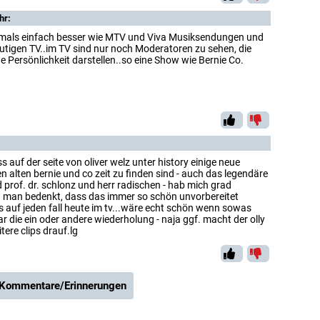
hr:
amals einfach besser wie MTV und Viva Musiksendungen und
utigen TV..im TV sind nur noch Moderatoren zu sehen, die
ne Persönlichkeit darstellen..so eine Show wie Bernie Co.
 auf der seite von oliver welz unter history einige neue
en alten bernie und co zeit zu finden sind - auch das legendäre
d prof. dr. schlonz und herr radischen - hab mich grad
n man bedenkt, dass das immer so schön unvorbereitet
 auf jeden fall heute im tv...wäre echt schön wenn sowas
die ein oder andere wiederholung - naja ggf. macht der olly
tere clips drauf.lg
 Kommentare/Erinnerungen