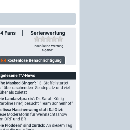
44
Fans
Serienwertung
noch keine Wertung
eigene: –
tgelesene TV-News
The Masked Singer":
13. Staffel startet
uf überraschendem Sendeplatz und viel
rüher als zuletzt
Die Landarztpraxis":
Dr. Sarah König
Caroline Frier) besucht "Team Sonnenhof"
elissa Naschenweng statt DJ Ötzi:
eue Moderatorin für Weihnachtsshow
on ORF und BR
Die Flodders" sind zurück:
An diesem Tag