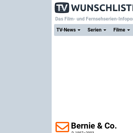
Das Film- und Fernsehserien-Infopor
TV-News
Serien
Filme
Bernie & Co.