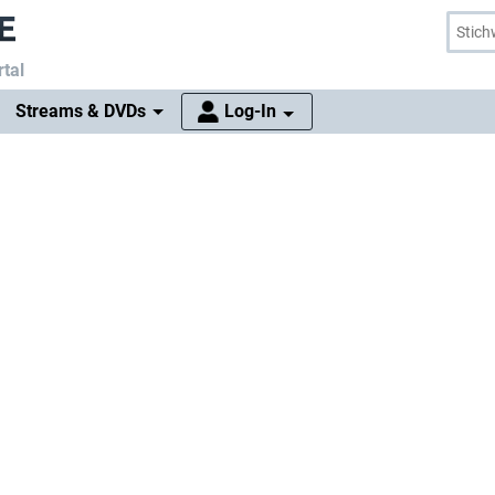
tal
Streams & DVDs
Log-In