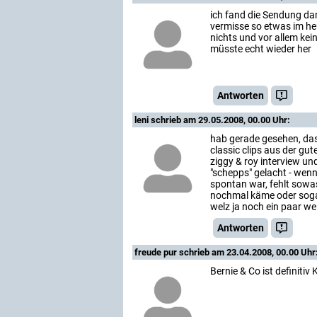
ich fand die Sendung d
vermisse so etwas im he
nichts und vor allem kei
müsste echt wieder her
Antworten
leni
schrieb am 29.05.2008, 00.00 Uhr:
hab gerade gesehen, dass
classic clips aus der gut
ziggy & roy interview un
"schepps" gelacht - wen
spontan war, fehlt sowas
nochmal käme oder sogar 
welz ja noch ein paar wei
Antworten
freude pur
schrieb am 23.04.2008, 00.00 Uhr
Bernie & Co ist definitiv 