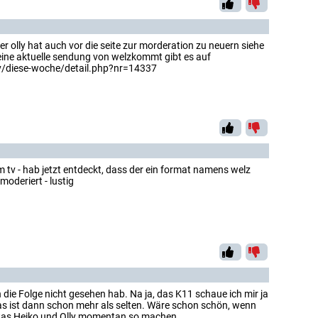
er olly hat auch vor die seite zur morderation zu neuern siehe
ine aktuelle sendung von welzkommt gibt es auf
v/diese-woche/detail.php?nr=14337
im tv - hab jetzt entdeckt, dass der ein format namens welz
oderiert - lustig
 die Folge nicht gesehen hab. Na ja, das K11 schaue ich mir ja
Das ist dann schon mehr als selten. Wäre schon schön, wenn
as Heiko und Olly momentan so machen.