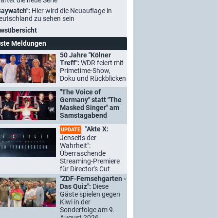
tartet die neue Serie
Baywatch":
Hier wird die Neuauflage in
eutschland zu sehen sein
wsübersicht
ste Meldungen
50 Jahre "Kölner
Treff":
WDR feiert mit
Primetime-Show,
Doku und Rückblicken
"The Voice of
Germany" statt "The
Masked Singer" am
Samstagabend
"Akte X:
UPDATE
Jenseits der
Wahrheit":
Überraschende
Streaming-Premiere
für Director's Cut
"ZDF-Fernsehgarten -
Das Quiz":
Diese
Gäste spielen gegen
Kiwi in der
Sonderfolge am 9.
August 2026