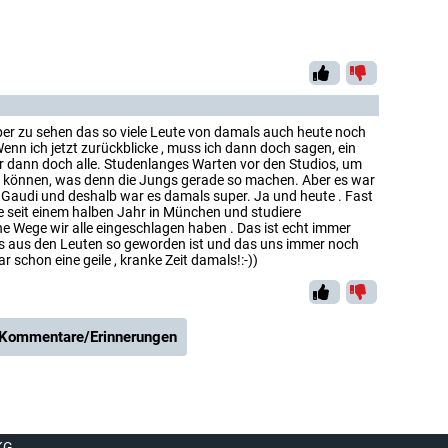
uper zu sehen das so viele Leute von damals auch heute noch
Wenn ich jetzt zurückblicke , muss ich dann doch sagen, ein
 dann doch alle. Studenlanges Warten vor den Studios, um
u können, was denn die Jungs gerade so machen. Aber es war
n Gaudi und deshalb war es damals super. Ja und heute . Fast
ebe seit einem halben Jahr in München und studiere
 Wege wir alle eingeschlagen haben . Das ist echt immer
as aus den Leuten so geworden ist und das uns immer noch
r schon eine geile , kranke Zeit damals!:-))
 Kommentare/Erinnerungen
KG