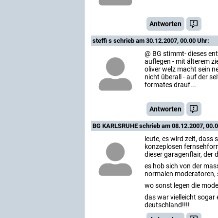
Antworten
steffi s
schrieb am 30.12.2007, 00.00 Uhr:
@ BG stimmt- dieses ents
auflegen - mit älterem zi
oliver welz macht sein n
nicht überall - auf der s
formates drauf...
Antworten
BG KARLSRUHE
schrieb am 08.12.2007, 00.0
leute, es wird zeit, dass
konzeplosen fernsehform
dieser garagenflair, der
es hob sich von der mas
normalen moderatoren, s
wo sonst legen die moder
das war vielleicht soga
deutschland!!!!