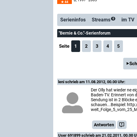
D
, 1997–2003
44
Serienticker
kostenlose E
Serieninfos
Streams
im TV
0
"Bernie & Co."-Serienforum
Seite
1
2
3
4
5
Sch
leni
schrieb am 11.08.2012, 00.00 Uhr:
Der Olly hat wieder ne 
Baden-TV. Erinnert von 
Sendung ist in 2 Blöcke e
schauen...Beispiel: ht
weit_Folge_5_vom_25_M
Antworten
User 691899
schrieb am 21.02.2011, 00.00 U