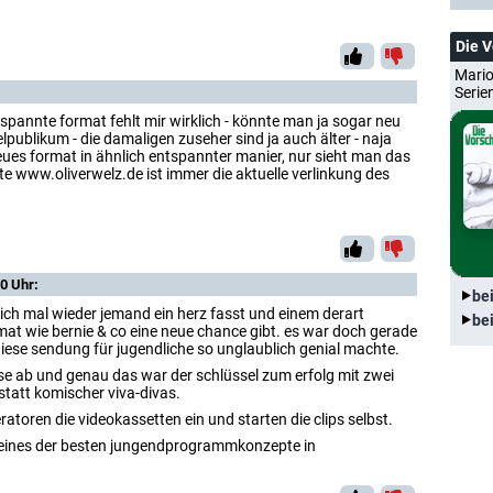
Die 
Mario
Serie
pannte format fehlt mir wirklich - könnte man ja sogar neu
elpublikum - die damaligen zuseher sind ja auch älter - naja
eues format in ähnlich entspannter manier, nur sieht man das
eite www.oliverwelz.de ist immer die aktuelle verlinkung des
0 Uhr:
be
 sich mal wieder jemand ein herz fasst und einem derart
be
at wie bernie & co eine neue chance gibt. es war doch gerade
 diese sendung für jugendliche so unglaublich genial machte.
se ab und genau das war der schlüssel zum erfolg mit zwei
tatt komischer viva-divas.
atoren die videokassetten ein und starten die clips selbst.
r eines der besten jungendprogrammkonzepte in