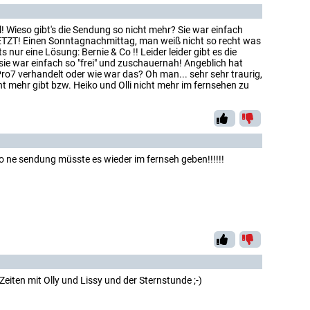
l! Wieso gibt's die Sendung so nicht mehr? Sie war einfach
JETZT! Einen Sonntagnachmittag, man weiß nicht so recht was
 nur eine Lösung: Bernie & Co !! Leider leider gibt es die
sie war einfach so "frei" und zuschauernah! Angeblich hat
ro7 verhandelt oder wie war das? Oh man... sehr sehr traurig,
t mehr gibt bzw. Heiko und Olli nicht mehr im fernsehen zu
o ne sendung müsste es wieder im fernseh geben!!!!!!
iten mit Olly und Lissy und der Sternstunde ;-)