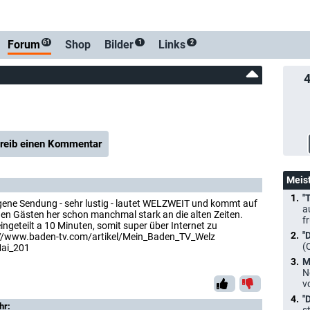
Forum
Shop
Bilder
Links
61
1
2
reib einen Kommentar
Meis
"
eigene Sendung - sehr lustig - lautet WELZWEIT und kommt auf
a
den Gästen her schon manchmal stark an die alten Zeiten.
f
ingeteilt a 10 Minuten, somit super über Internet zu
"
tp://www.baden-tv.com/artikel/Mein_Baden_TV_Welz
(
ai_201
M
N
v
"
hr: