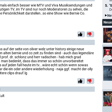
s
amals einfach besser wie MTV und Viva Musiksendungen und
"
utigen TV..im TV sind nur noch Moderatoren zu sehen, die
D
ne Persönlichkeit darstellen..so eine Show wie Bernie Co.
Ne
Neue
 auf der seite von oliver welz unter history einige neue
en alten bernie und co zeit zu finden sind - auch das legendäre
d prof. dr. schlonz und herr radischen - hab mich grad
n man bedenkt, dass das immer so schön unvorbereitet
 auf jeden fall heute im tv...wäre echt schön wenn sowas
die ein oder andere wiederholung - naja ggf. macht der olly
tere clips drauf.lg
:
Kult