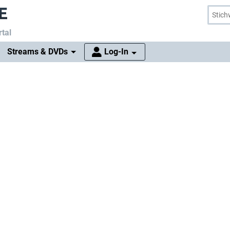
tal
Streams & DVDs
Log-In