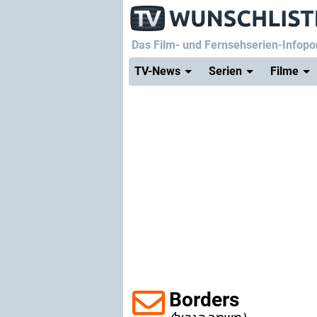
Das Film- und Fernsehserien-Infopor
TV-News
Serien
Filme
Borders