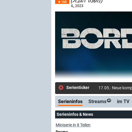
(משמר הגבול)
160
IL
, 2023
Serienticker
17.05.: Neue komp
Serieninfos
Streams
im TV
40
Serieninfos & News
Miniserie in 8 Teilen