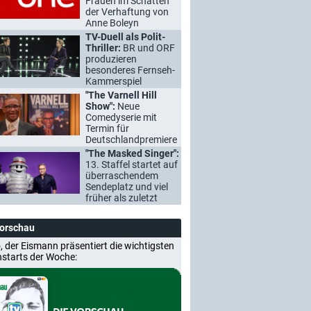
Frauen im Schatten
der Verhaftung von
Anne Boleyn
TV-Duell als Polit-
Thriller:
BR und ORF
produzieren
besonderes Fernseh-
Kammerspiel
"The Varnell Hill
Show":
Neue
Comedyserie mit
Termin für
Deutschlandpremiere
"The Masked Singer":
13. Staffel startet auf
überraschendem
Sendeplatz und viel
früher als zuletzt
Vorschau
, der Eismann präsentiert die wichtigsten
nstarts der Woche: