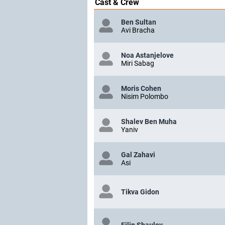
Cast & Crew
Ben Sultan
Avi Bracha
Noa Astanjelove
Miri Sabag
Moris Cohen
Nisim Polombo
Shalev Ben Muha
Yaniv
Gal Zahavi
Asi
Tikva Gidon