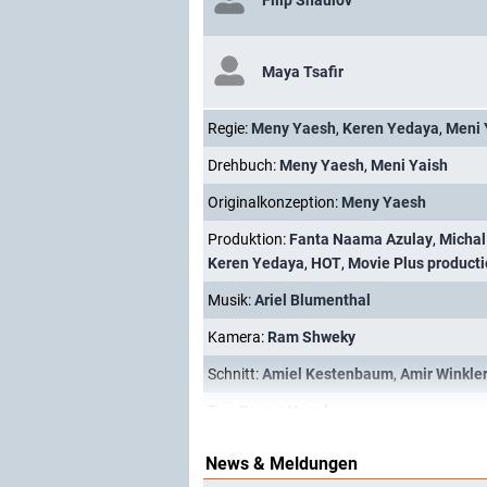
Filip Shaulov
Maya Tsafir
Regie:
Meny Yaesh
,
Keren Yedaya
,
Meni 
Drehbuch:
Meny Yaesh
,
Meni Yaish
Originalkonzeption:
Meny Yaesh
Produktion:
Fanta Naama Azulay
,
Michal
Keren Yedaya
,
HOT
,
Movie Plus product
Musik:
Ariel Blumenthal
Kamera:
Ram Shweky
Schnitt:
Amiel Kestenbaum
,
Amir Winkle
Ton:
Ronen Nagel
News & Meldungen