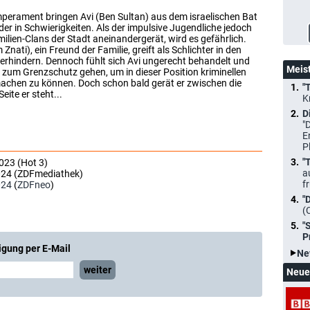
perament bringen Avi (Ben Sultan) aus dem israelischen Bat
der in Schwierigkeiten. Als der impulsive Jugendliche jedoch
lien-Clans der Stadt aneinandergerät, wird es gefährlich.
ati), ein Freund der Familie, greift als Schlichter in den
verhindern. Dennoch fühlt sich Avi ungerecht behandelt und
Meis
l zum Grenzschutz gehen, um in dieser Position kriminellen
machen zu können. Doch schon bald gerät er zwischen die
"
ite er steht...
K
D
"
E
P
"
023 (Hot 3)
a
2024 (ZDFmediathek)
f
024
(
ZDFneo
)
"
(
"
P
igung per E-Mail
Ne
weiter
Neue