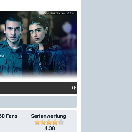
ZDF/Ran Mendelson
60
Fans
Serienwertung
4.38