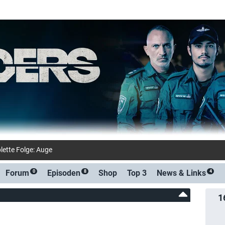
lette Folge: Auge um Auge (Disney+)
Forum
Episoden
Shop
Top 3
News &
Links
0
8
4
1