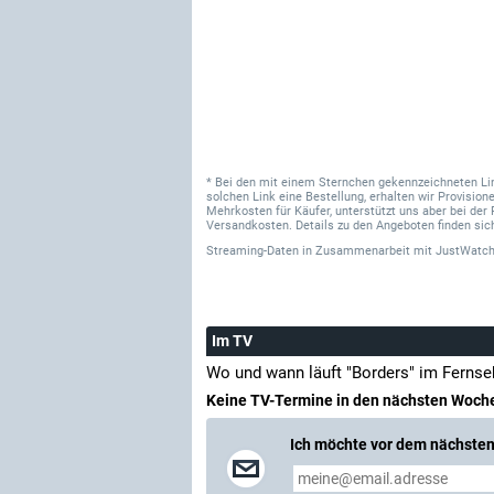
* Bei den mit einem Sternchen gekennzeichneten Links
solchen Link eine Bestellung, erhalten wir Provisi
Mehrkosten für Käufer, unterstützt uns aber bei der 
Versandkosten. Details zu den Angeboten finden sich
Streaming-Daten
in Zusammenarbeit mit
JustWatch
Im TV
Wo und wann läuft "Borders" im Ferns
Keine TV-Termine in den nächsten Woch
Ich möchte vor dem nächsten 