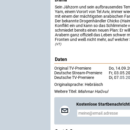
Drama
Sein Jähzorn und sein aufbrausendes Tem
Yam, einem Vorort von Tel Aviv, immer wie
mit einem der mächtigsten arabischen Fami
Der bekannte Drogenhändler Chicko (Haim Zn
Konflikt ein und kann so das Schlimmste 
schmiedet bereits einen neuen Plan: Er wil
Arabern ganz offiziell das Leben schwer 
Fronten und weiß nicht mehr, auf welcher Se
(VT)
Daten
Original TV-Premiere
Do, 14.09.2
Deutsche Stream-Premiere
Fr, 03.05.
Deutsche TV-Premiere
Di, 07.
05.2
Originalsprache:
Hebräisch
Weitere Titel:
Mishmar HaGvul
Kostenlose Startbenachricht