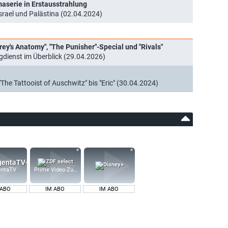
maserie in Erstausstrahlung
Israel und Palästina (02.04.2024)
rey's Anatomy", "The Punisher"-Special und "Rivals"
ienst im Überblick (29.04.2026)
 "The Tattooist of Auschwitz" bis "Eric" (30.04.2024)
Prime Video Zusatz-Kanäle
ntaTV
 ABO
IM ABO
IM ABO