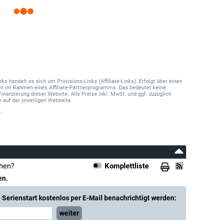
 handelt es sich um Provisions-Links (Affiliate-Links). Erfolgt über einen
onen im Rahmen eines Affiliate-Partnerprogramms. Das bedeutet keine
Finanzierung dieser Website. Alle Preise inkl. MwSt. und ggf. zuzüglich
 auf der jeweiligen Webseite.
.
ehen?
Komplettliste
en.
Serienstart kostenlos per E-Mail benachrichtigt werden:
weiter