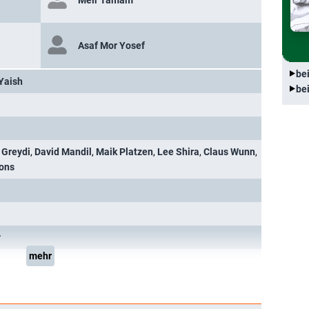
Meir Tamam
Asaf Mor Yosef
be
Yaish
be
 Greydi
,
David Mandil
,
Maik Platzen
,
Lee Shira
,
Claus Wunn
,
ions
r
mehr