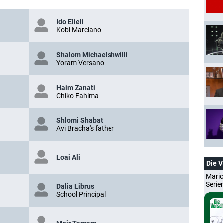
Ido Elieli
Kobi Marciano
Shalom Michaelshwilli
Yoram Versano
Haim Zanati
Chiko Fahima
Shlomi Shabat
Avi Bracha's father
Loai Ali
Die 
Mario
Serie
Dalia Librus
School Principal