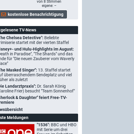
von
8
Stimmen
eigene: –
tgelesene TV-News
The Chelsea Detective":
Beliebte
rimiserie startet mit der vierten Staffel
isney+- und Hulu-Highlights im August:
Death in Paradise", "The Shards" und das
nde für "Die neuen Zauberer vom Waverly
lace"
The Masked Singer":
13. Staffel startet
uf überraschendem Sendeplatz und viel
rüher als zuletzt
Die Landarztpraxis":
Dr. Sarah König
Caroline Frier) besucht "Team Sonnenhof"
Sherlock & Daughter" feiert Free-TV-
remiere
wsübersicht
ste Meldungen
"1536":
BBC und HBO
mit Serie um drei