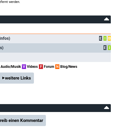
tfernt werden.
Infos)
E
I
B
s)
E
I
Audio/Musik
V
Videos
F
Forum
N
Blog/News
weitere Links
reib einen Kommentar