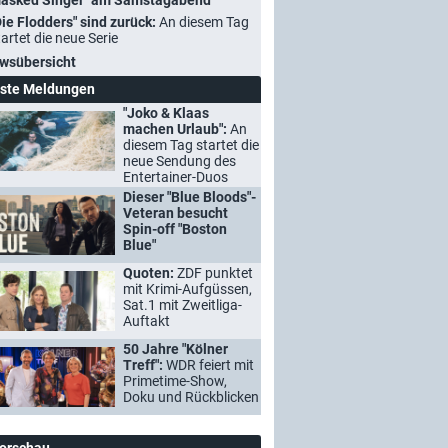
asked Singer" am Samstagabend
Die Flodders" sind zurück:
An diesem Tag
tartet die neue Serie
wsübersicht
ste Meldungen
"Joko & Klaas
machen Urlaub":
An
diesem Tag startet die
neue Sendung des
Entertainer-Duos
Dieser "Blue Bloods"-
Veteran besucht
Spin-off "Boston
Blue"
Quoten:
ZDF punktet
mit Krimi-Aufgüssen,
Sat.1 mit Zweitliga-
Auftakt
50 Jahre "Kölner
Treff":
WDR feiert mit
Primetime-Show,
Doku und Rückblicken