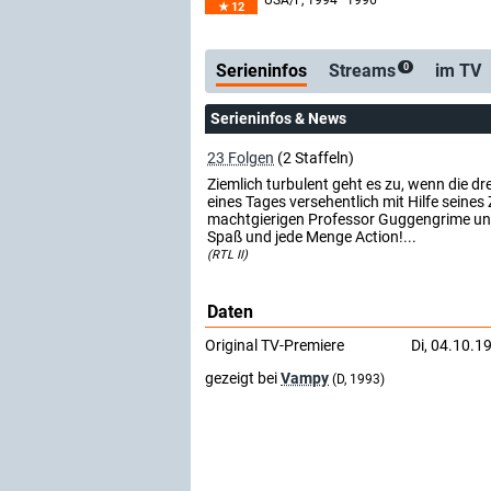
USA/F
, 1994–1996
12
Serienticker
koste
Serieninfos
Streams
im TV
0
Serieninfos & News
23 Folgen
(2 Staffeln)
Ziemlich turbulent geht es zu, wenn die dr
eines Tages versehentlich mit Hilfe sein
machtgierigen Professor Guggengrime und 
Spaß und jede Menge Action!...
(RTL II)
Daten
Original TV-Premiere
Di, 04.10.1
gezeigt bei
Vampy
(D, 1993)