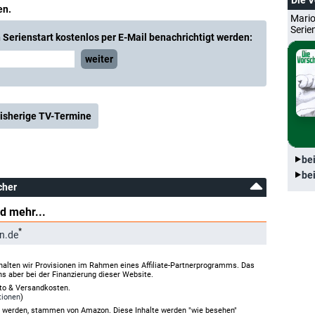
Die 
en.
Mario
Serie
Serienstart kostenlos per E-Mail benachrichtigt werden:
weiter
isherige TV-Termine
be
be
cher
d mehr...
*
n.de
halten wir Provisionen im Rahmen eines Affiliate-Partnerprogramms. Das
ns aber bei der Finanzierung dieser Website.
rto & Versandkosten.
tionen
)
gt werden, stammen von Amazon. Diese Inhalte werden "wie besehen"