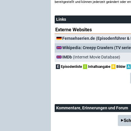
bereitgestellt und können jederzeit geändert oder en
Links
Externe Websites
Fernsehserien.de (Episodenführer & 
Wikipedia: Creepy Crawlers (TV serie
IMDb
(Internet Movie Database)
E
Episodenliste
I
Inhaltsangabe
B
Bilder
A
Kommentare
, Erinnerungen und Forum
Sch