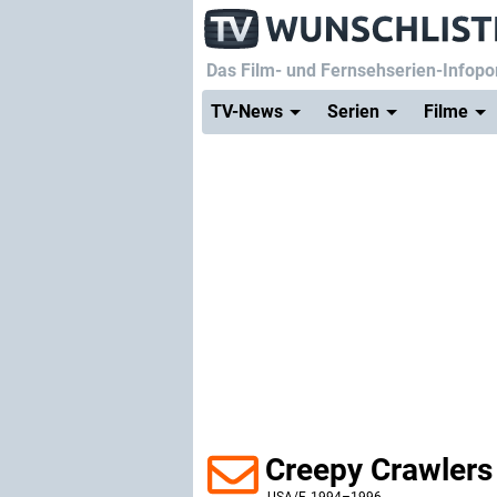
Das Film- und Fernsehserien-Infopor
TV-News
Serien
Filme
Creepy Crawlers