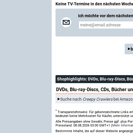
Keine TV-Termine in den nächsten Woch
Ich möchte vor dem nächsten 
b
Shophighlights
: DVDs, Blu-ray-Discs, Bü
DVDs, Blu-ray-Discs, CDs, Bücher un
Suche nach
Creepy Crawlers
bei Amazo
*
Transparenzhinweis: Für gekennzeichnete Links er
bedeutet keine Mehrkosten für Käufer, unterstützt u
Alle Preisangaben ohne Gewähr, Preise ggf. plus Po
Preisstand: 08.08.2026 03:00 GMT+1 (
Mehr Informa
Bestimmte Inhalte, die auf dieser Website angezei