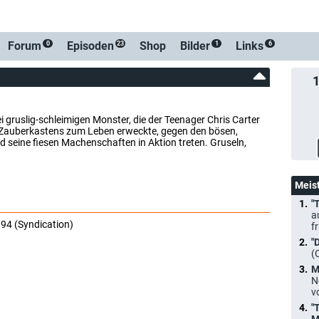
Forum
Episoden
Shop
Bilder
Links
0
23
1
6
ei gruslig-schleimigen Monster, die der Teenager Chris Carter
es Zauberkastens zum Leben erweckte, gegen den bösen,
seine fiesen Machenschaften in Aktion treten. Gruseln,
Meis
"
a
994 (Syndication)
f
"
(
M
N
v
"