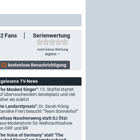
12
Fans
Serienwertung
noch keine Wertung
eigene: –
tgelesene TV-News
The Masked Singer":
13. Staffel startet
uf überraschendem Sendeplatz und viel
rüher als zuletzt
Die Landarztpraxis":
Dr. Sarah König
Caroline Frier) besucht "Team Sonnenhof"
elissa Naschenweng statt DJ Ötzi:
eue Moderatorin für Weihnachtsshow
on ORF und BR
The Voice of Germany" statt "The