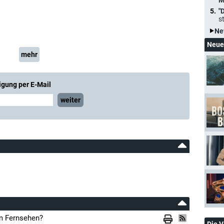
M
"
s
Ne
Neue
mehr
igung per E-Mail
weiter
im Fernsehen?