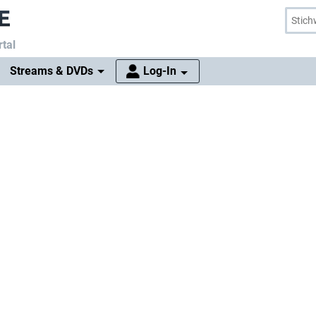
tal
Streams & DVDs
Log-In