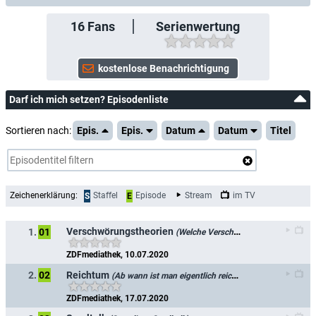
16
Fans
Serienwertung
Darf ich mich setzen? Episodenliste
Sortieren nach:
Epis.
Epis.
Datum
Datum
Titel
Zeichenerklärung:
Staffel
Episode
Stream
im TV
S
E
Verschwörungstheorien
1.
01
(Welche Verschwörungstheorie passt zu dir?)
ZDFmediathek, 10.07.2020
Reichtum
2.
02
(Ab wann ist man eigentlich reich?)
ZDFmediathek, 17.07.2020