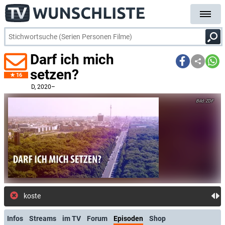
Darf ich mich
setzen?
16
D
, 2020–
ZDF
kostenlose E-Ma
Infos
Streams
im TV
Forum
Episoden
Shop