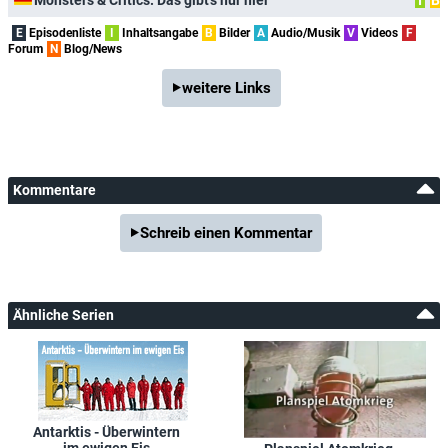
E
Episodenliste
I
Inhaltsangabe
B
Bilder
A
Audio/Musik
V
Videos
F
Forum
N
Blog/News
weitere Links
Kommentare
Schreib einen Kommentar
Ähnliche Serien
Antarktis - Überwintern
im ewigen Eis