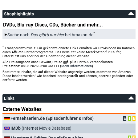
Shophighlights
DVDs, Blu-ray-Discs, CDs, Bücher und mehr...
*
Suche nach
Das gibt's nur hier
bei Amazon.de
*
Transparenzhinweis: Für gekennzeichnete Links erhalten wir Provisionen im Rahmen
eines Affiliate-Partnerprogramms. Das bedeutet keine Mehrkosten für Käufer,
unterstützt uns aber bei der Finanzierung dieser Website.
Alle Preisangaben ohne Gewähr, Preise ggf. plus Porto & Versandkosten.
Preisstand: 08.08.2026 03:00 GMT+1 (
Mehr Informationen
)
Bestimmte Inhalte, die auf dieser Website angezeigt werden, stammen von Amazon.
Diese Inhalte werden "wie besehen" bereitgestellt und können jederzeit geändert oder
entfernt werden.
Links
Externe Websites
Fernsehserien.de (Episodenführer & Infos)
E
I
B
IMDb
(Internet Movie Database)
Monsters & Critics: Das gibt's nur hier
I
B