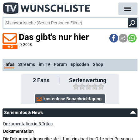
Das gibt's nur hier
D
, 2008
2
kostenl
Infos
Streams
im TV
Forum
Episoden
Shop
2
Fans
Serienwertung
Serieninfos & News
Dokumentation in 5 Teilen
Dokumentation
Die Dokumentationsreihe stellt fünf einzigartige Orte oder Personen