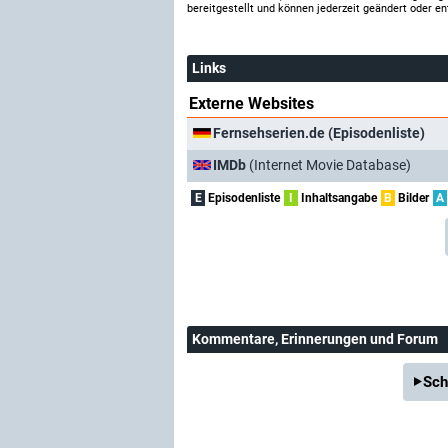
bereitgestellt und können jederzeit geändert oder en
Links
Externe Websites
Fernsehserien.de (Episodenliste)
IMDb
(Internet Movie Database)
E
Episodenliste
I
Inhaltsangabe
B
Bilder
A
Kommentare
, Erinnerungen und Forum
Sch