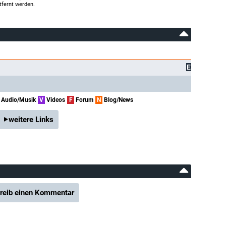
tfernt werden.
E
Audio/Musik
V
Videos
F
Forum
N
Blog/News
weitere Links
reib einen Kommentar