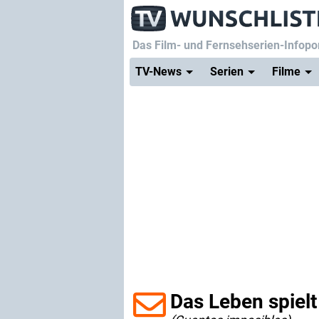
Das Film- und Fernsehserien-Infopor
TV-News
Serien
Filme
Das Leben spielt