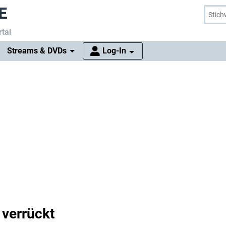
tal
Streams & DVDs
Log-In
 verrückt