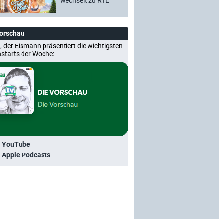
wechselt zu RTL
Vorschau
, der Eismann präsentiert die wichtigsten
nstarts der Woche:
i YouTube
i Apple Podcasts