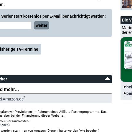
en.
Serienstart kostenlos per E-Mail benachrichtigt werden:
Die 
weiter
Mario
Serie
isherige TV-Termine
cher
be
d mehr...
be
*
i Amazon.de
halten wir Provisionen im Rahmen eines Affiliate-Partnerprogramms. Das
ns aber bei der Finanzierung dieser Website.
rto & Versandkosten.
tionen
)
gt werden, stammen von Amazon. Diese Inhalte werden "wie besehen"