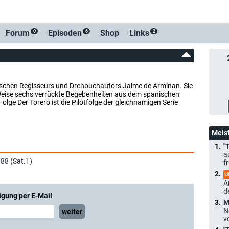
-Benachrichtigung bei Streaming- oder TV-Start
Forum
Episoden
Shop
Links
0
6
2
ischen Regisseurs und Drehbuchautors Jaime de Arminan. Sie
e Weise sechs verrückte Begebenheiten aus dem spanischen
olge Der Torero ist die Pilotfolge der gleichnamigen Serie
Meis
"
a
988
(
Sat.1
)
f
U
A
d
igung per E-Mail
M
N
weiter
v