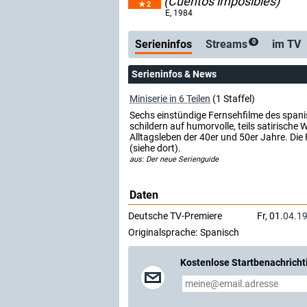
(Cuentos imposibles)
2
Serienticker
kostenlose E-Mail
E
, 1984
Serieninfos
Streams
im TV
0
Serieninfos & News
Miniserie in 6 Teilen
(1 Staffel)
Sechs einstündige Fernsehfilme des span
schildern auf humorvolle, teils satirisch
Alltagsleben der 40er und 50er Jahre. Die F
(siehe dort).
aus: Der neue Serienguide
Daten
Deutsche TV-Premiere
Fr, 01.
04.1
Originalsprache:
Spanisch
Kostenlose Startbenachricht