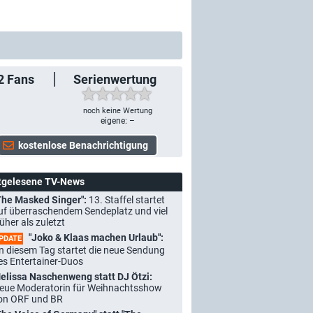
2
Fans
Serienwertung
noch keine Wertung
eigene: –
tgelesene TV-News
The Masked Singer":
13. Staffel startet
uf überraschendem Sendeplatz und viel
rüher als zuletzt
"Joko & Klaas machen Urlaub":
PDATE
n diesem Tag startet die neue Sendung
es Entertainer-Duos
elissa Naschenweng statt DJ Ötzi:
eue Moderatorin für Weihnachtsshow
on ORF und BR