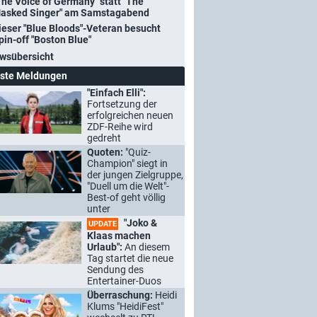
The Voice of Germany" statt "The
asked Singer" am Samstagabend
ieser "Blue Bloods"-Veteran besucht
pin-off "Boston Blue"
wsübersicht
ste Meldungen
"Einfach Elli":
Fortsetzung der
erfolgreichen neuen
ZDF-Reihe wird
gedreht
Quoten:
"Quiz-
Champion" siegt in
der jungen Zielgruppe,
"Duell um die Welt"-
Best-of geht völlig
unter
"Joko &
UPDATE
Klaas machen
Urlaub":
An diesem
Tag startet die neue
Sendung des
Entertainer-Duos
Überraschung:
Heidi
Klums "HeidiFest"