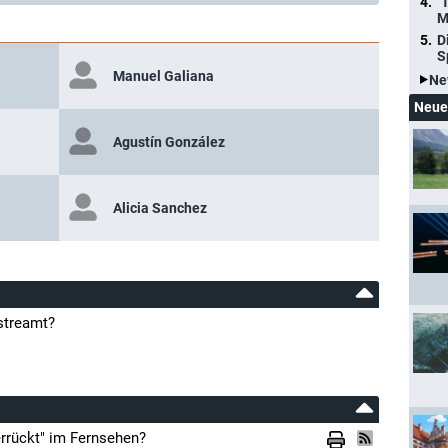
"
M
D
S
Manuel Galiana
Ne
Neue
Agustín González
Alicia Sanchez
estreamt?
errückt" im Fernsehen?