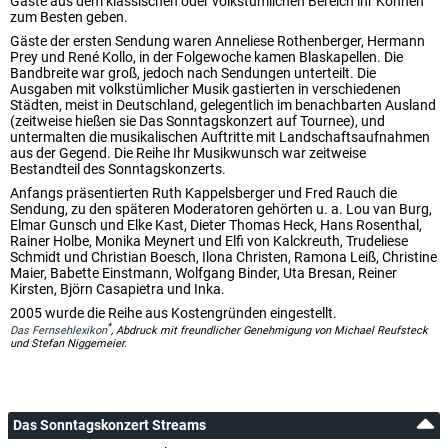
Gäste aus dem klassischen oder volkstümlichen Bereich ihr Können
zum Besten geben.
Gäste der ersten Sendung waren Anneliese Rothenberger, Hermann
Prey und René Kollo, in der Folgewoche kamen Blaskapellen. Die
Bandbreite war groß, jedoch nach Sendungen unterteilt. Die
Ausgaben mit volkstümlicher Musik gastierten in verschiedenen
Städten, meist in Deutschland, gelegentlich im benachbarten Ausland
(zeitweise hießen sie Das Sonntagskonzert auf Tournee), und
untermalten die musikalischen Auftritte mit Landschaftsaufnahmen
aus der Gegend. Die Reihe Ihr Musikwunsch war zeitweise
Bestandteil des Sonntagskonzerts.
Anfangs präsentierten Ruth Kappelsberger und Fred Rauch die
Sendung, zu den späteren Moderatoren gehörten u. a. Lou van Burg,
Elmar Gunsch und Elke Kast, Dieter Thomas Heck, Hans Rosenthal,
Rainer Holbe, Monika Meynert und Elfi von Kalckreuth, Trudeliese
Schmidt und Christian Boesch, Ilona Christen, Ramona Leiß, Christine
Maier, Babette Einstmann, Wolfgang Binder, Uta Bresan, Reiner
Kirsten, Björn Casapietra und Inka.
2005 wurde die Reihe aus Kostengründen eingestellt.
*
Das Fernsehlexikon
, Abdruck mit freundlicher Genehmigung von Michael Reufsteck
und Stefan Niggemeier.
Das Sonntagskonzert Streams