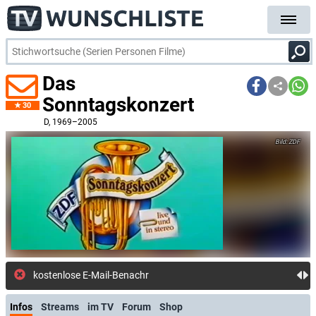
Das
Sonntagskonzert
30
D
, 1969–2005
ZDF
kostenlose E-Mail-Benachrichtigung bei Streaming
Infos
Streams
im TV
Forum
Shop