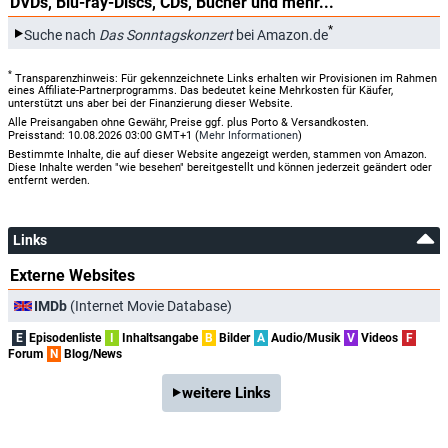
DVDs, Blu-ray-Discs, CDs, Bücher und mehr...
*
Suche nach
Das Sonntagskonzert
bei Amazon.de
*
Transparenzhinweis: Für gekennzeichnete Links erhalten wir Provisionen im Rahmen
eines Affiliate-Partnerprogramms. Das bedeutet keine Mehrkosten für Käufer,
unterstützt uns aber bei der Finanzierung dieser Website.
Alle Preisangaben ohne Gewähr, Preise ggf. plus Porto & Versandkosten.
Preisstand: 10.08.2026 03:00 GMT+1 (
Mehr Informationen
)
Bestimmte Inhalte, die auf dieser Website angezeigt werden, stammen von Amazon.
Diese Inhalte werden "wie besehen" bereitgestellt und können jederzeit geändert oder
entfernt werden.
Links
Externe Websites
IMDb
(Internet Movie Database)
E
Episodenliste
I
Inhaltsangabe
B
Bilder
A
Audio/Musik
V
Videos
F
Forum
N
Blog/News
weitere Links