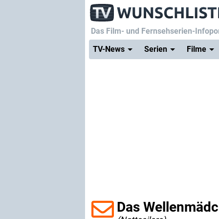
Das Film- und Fernsehserien-Infopor
TV-News
Serien
Filme
Das Wellenmäd