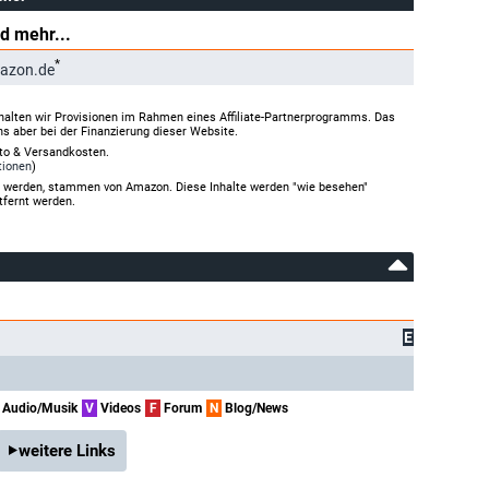
d mehr...
*
azon.de
halten wir Provisionen im Rahmen eines Affiliate-Partnerprogramms. Das
ns aber bei der Finanzierung dieser Website.
rto & Versandkosten.
tionen
)
gt werden, stammen von Amazon. Diese Inhalte werden "wie besehen"
tfernt werden.
E
Audio/Musik
V
Videos
F
Forum
N
Blog/News
weitere Links