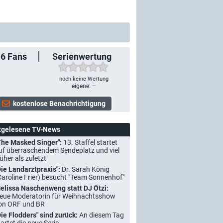
16
Fans
Serienwertung
noch keine Wertung
eigene: –
tgelesene TV-News
The Masked Singer":
13. Staffel startet
uf überraschendem Sendeplatz und viel
rüher als zuletzt
Die Landarztpraxis":
Dr. Sarah König
Caroline Frier) besucht "Team Sonnenhof"
elissa Naschenweng statt DJ Ötzi:
eue Moderatorin für Weihnachtsshow
on ORF und BR
Die Flodders" sind zurück:
An diesem Tag