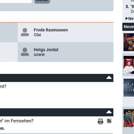
s
"
D
Ne
Neue
Frode Rasmussen
Olai
Helga Jordal
sowie
mt?
n" im Fernsehen?
en.