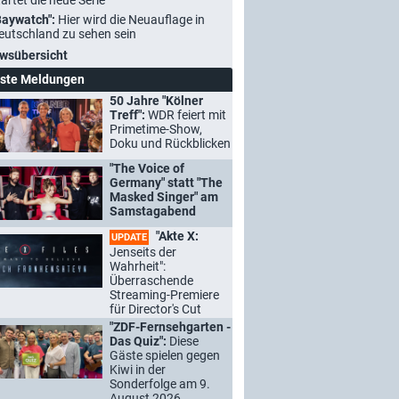
tartet die neue Serie
Baywatch":
Hier wird die Neuauflage in
eutschland zu sehen sein
wsübersicht
ste Meldungen
50 Jahre "Kölner
Treff":
WDR feiert mit
Primetime-Show,
Doku und Rückblicken
"The Voice of
Germany" statt "The
Masked Singer" am
Samstagabend
"Akte X:
UPDATE
Jenseits der
Wahrheit":
Überraschende
Streaming-Premiere
für Director's Cut
"ZDF-Fernsehgarten -
Das Quiz":
Diese
Gäste spielen gegen
Kiwi in der
Sonderfolge am 9.
August 2026