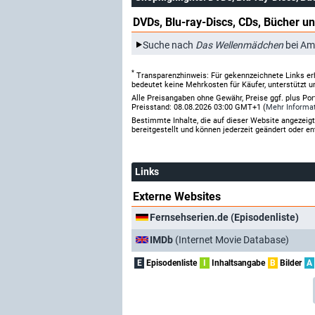
DVDs, Blu-ray-Discs, CDs, Bücher un
Suche nach
Das Wellenmädchen
bei Am
*
Transparenzhinweis: Für gekennzeichnete Links er
bedeutet keine Mehrkosten für Käufer, unterstützt u
Alle Preisangaben ohne Gewähr, Preise ggf. plus Po
Preisstand: 08.08.2026 03:00 GMT+1 (
Mehr Informa
Bestimmte Inhalte, die auf dieser Website angezei
bereitgestellt und können jederzeit geändert oder en
Links
Externe Websites
Fernsehserien.de (Episodenliste)
IMDb
(Internet Movie Database)
E
Episodenliste
I
Inhaltsangabe
B
Bilder
A