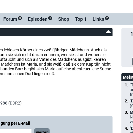
-Benachrichtigung bei Streaming- oder TV-Start
Forum
Episoden
Shop
Top 1
Links
0
6
2
en leblosen Körper eines zwölfjährigen Mädchens. Auch als
n sie sich nicht daran erinnern, wer sie ist und woher sie
uftaucht und sich als Vater des Mädchens ausgibt, kehren
 Mädchens ist Maria, und sie weiß, daß sie dem Kapitän nicht
nden Barr begibt sich Maria auf eine abenteuerliche Suche
nem finnischen Dorf liegen muß.
Meis
"
a
f
"
1988
(
DDR2
)
(
M
N
v
igung per E-Mail
"
weiter