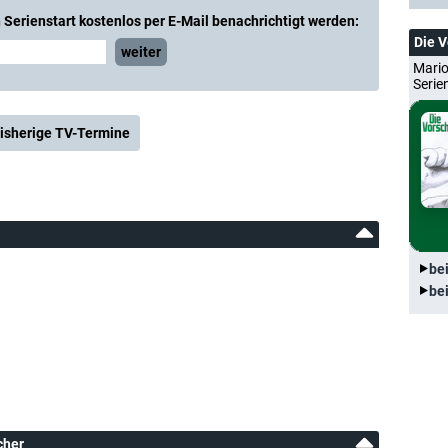
Serienstart kostenlos per E-Mail benachrichtigt werden:
Die 
weiter
Mario
Serie
isherige TV-Termine
be
be
cher