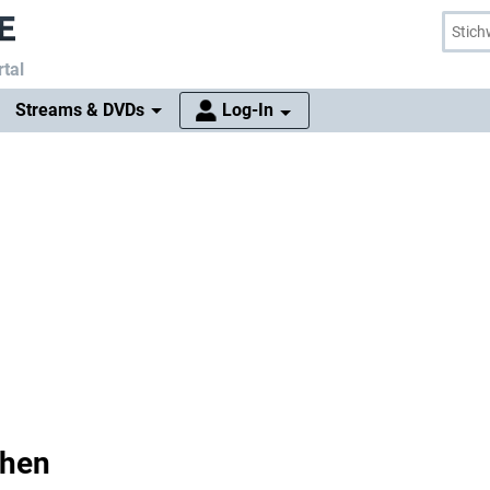
tal
Streams & DVDs
Log-In
chen