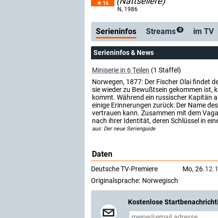
(Nattseilere)
16
Serienticker
kostenlose E-Mail
N
, 1986
Serieninfos
Streams
im TV
0
Serieninfos & News
Miniserie in 6 Teilen
(1 Staffel)
Norwegen, 1877: Der Fischer Olai findet d
sie wieder zu Bewußtsein gekommen ist, kan
kommt. Während ein russischer Kapitän a
einige Erinnerungen zurück: Der Name des
vertrauen kann. Zusammen mit dem Vagabu
nach ihrer Identität, deren Schlüssel in ei
aus: Der neue Serienguide
Daten
Deutsche TV-Premiere
Mo, 26.
12.
Originalsprache:
Norwegisch
Kostenlose Startbenachricht