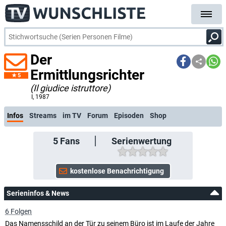
Der
Ermittlungsrichter
5
(Il giudice istruttore)
koste
I
, 1987
Infos
Streams
im TV
Forum
Episoden
Shop
5
Fans
Serienwertung
Serieninfos & News
6 Folgen
Das Namensschild an der Tür zu seinem Büro ist im Laufe der Jahre