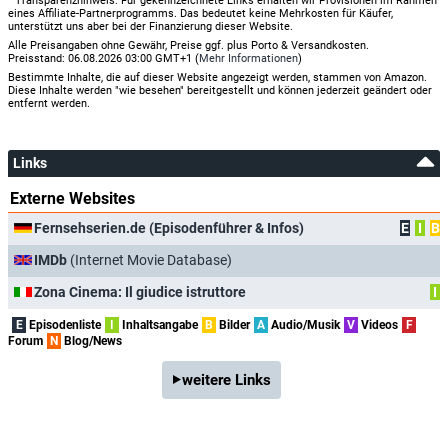
Transparenzhinweis: Für gekennzeichnete Links erhalten wir Provisionen im Rahmen
eines Affiliate-Partnerprogramms. Das bedeutet keine Mehrkosten für Käufer,
unterstützt uns aber bei der Finanzierung dieser Website.
Alle Preisangaben ohne Gewähr, Preise ggf. plus Porto & Versandkosten.
Preisstand: 06.08.2026 03:00 GMT+1 (
Mehr Informationen
)
Bestimmte Inhalte, die auf dieser Website angezeigt werden, stammen von Amazon.
Diese Inhalte werden "wie besehen" bereitgestellt und können jederzeit geändert oder
entfernt werden.
Links
Externe Websites
Fernsehserien.de (Episodenführer & Infos)
E
I
B
IMDb
(Internet Movie Database)
Zona Cinema: Il giudice istruttore
I
E
Episodenliste
I
Inhaltsangabe
B
Bilder
A
Audio/Musik
V
Videos
F
Forum
N
Blog/News
weitere Links