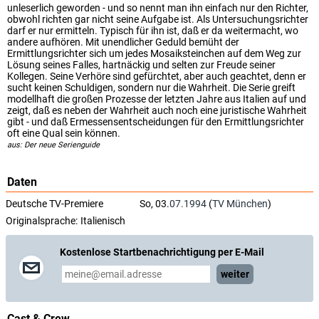
unleserlich geworden - und so nennt man ihn einfach nur den Richter,
obwohl richten gar nicht seine Aufgabe ist. Als Untersuchungsrichter
darf er nur ermitteln. Typisch für ihn ist, daß er da weitermacht, wo
andere aufhören. Mit unendlicher Geduld bemüht der
Ermittlungsrichter sich um jedes Mosaiksteinchen auf dem Weg zur
Lösung seines Falles, hartnäckig und selten zur Freude seiner
Kollegen. Seine Verhöre sind gefürchtet, aber auch geachtet, denn er
sucht keinen Schuldigen, sondern nur die Wahrheit. Die Serie greift
modellhaft die großen Prozesse der letzten Jahre aus Italien auf und
zeigt, daß es neben der Wahrheit auch noch eine juristische Wahrheit
gibt - und daß Ermessensentscheidungen für den Ermittlungsrichter
oft eine Qual sein können.
aus: Der neue Serienguide
Daten
Deutsche TV-Premiere
So, 03.
07.1994
(
TV München
)
Originalsprache:
Italienisch
Kostenlose Startbenachrichtigung per E-Mail
weiter
Cast & Crew