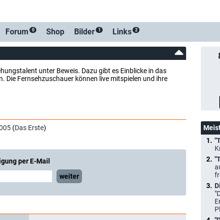
-Benachrichtigung bei Streaming- oder TV-Start
Forum
Shop
Bilder
Links
0
1
2
hungstalent unter Beweis. Dazu gibt es Einblicke in das
. Die Fernsehzuschauer können live mitspielen und ihre
005
(
Das Erste
)
Meis
"
K
"
igung per E-Mail
a
f
weiter
D
"
E
P