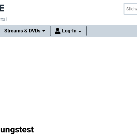
tal
Streams & DVDs
Log-In
hungstest