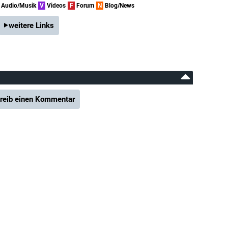
Audio/Musik
V
Videos
F
Forum
N
Blog/News
weitere Links
reib einen Kommentar