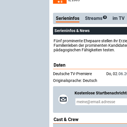
D
, 2005
8
Serienticker
kostenlose E-Mail
Serieninfos
Streams
im TV
0
Serieninfos & News
Fünf prominente Ehepaare stellen ihr Erzie
Familienleben der prominenten Kandidaten
pädagogischen Fähigkeiten testen.
Daten
Deutsche TV-Premiere
Do, 02.
06.2
Originalsprache:
Deutsch
Kostenlose Startbenachricht
Cast & Crew