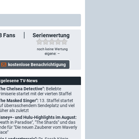
8
Fans
Serienwertung
noch keine Wertung
eigene: –
tgelesene TV-News
The Chelsea Detective":
Beliebte
rimiserie startet mit der vierten Staffel
The Masked Singer":
13. Staffel startet
uf überraschendem Sendeplatz und viel
rüher als zuletzt
isney+- und Hulu-Highlights im August:
Death in Paradise", "The Shards" und das
nde für "Die neuen Zauberer vom Waverly
lace"