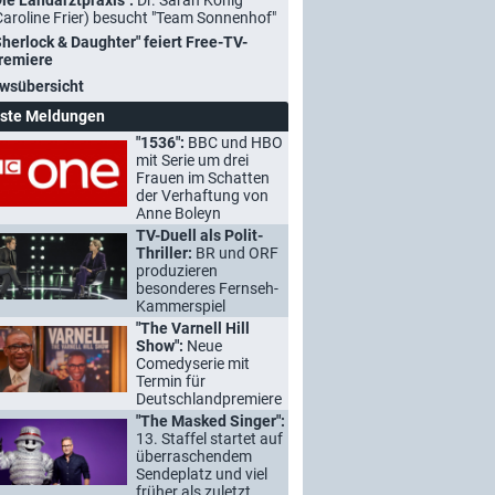
Die Landarztpraxis":
Dr. Sarah König
Caroline Frier) besucht "Team Sonnenhof"
Sherlock & Daughter" feiert Free-TV-
remiere
wsübersicht
ste Meldungen
"1536":
BBC und HBO
mit Serie um drei
Frauen im Schatten
der Verhaftung von
Anne Boleyn
TV-Duell als Polit-
Thriller:
BR und ORF
produzieren
besonderes Fernseh-
Kammerspiel
"The Varnell Hill
Show":
Neue
Comedyserie mit
Termin für
Deutschlandpremiere
"The Masked Singer":
13. Staffel startet auf
überraschendem
Sendeplatz und viel
früher als zuletzt