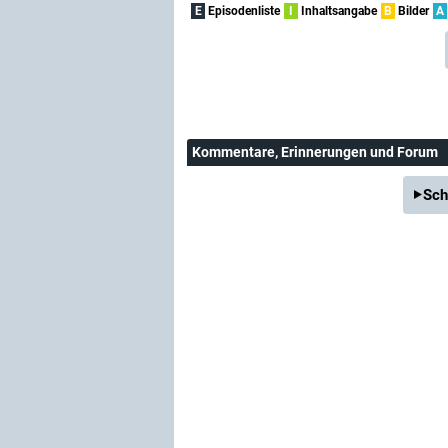
E
Episodenliste
I
Inhaltsangabe
B
Bilder
A
Kommentare
, Erinnerungen und Forum
Sch