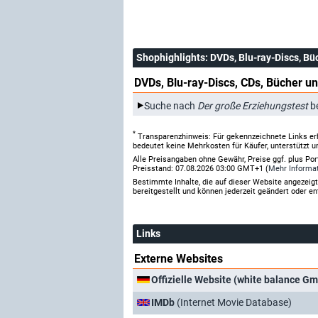
Shophighlights
: DVDs, Blu-ray-Discs, Bü
DVDs, Blu-ray-Discs, CDs, Bücher un
Suche nach
Der große Erziehungstest
b
*
Transparenzhinweis: Für gekennzeichnete Links er
bedeutet keine Mehrkosten für Käufer, unterstützt u
Alle Preisangaben ohne Gewähr, Preise ggf. plus Po
Preisstand: 07.08.2026 03:00 GMT+1 (
Mehr Informa
Bestimmte Inhalte, die auf dieser Website angezei
bereitgestellt und können jederzeit geändert oder en
Links
Externe Websites
Offizielle Website (white balance G
IMDb
(Internet Movie Database)