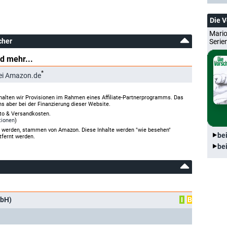
Die 
Mario
cher
Serie
d mehr...
*
ei Amazon.de
halten wir Provisionen im Rahmen eines Affiliate-Partnerprogramms. Das
ns aber bei der Finanzierung dieser Website.
rto & Versandkosten.
tionen
)
gt werden, stammen von Amazon. Diese Inhalte werden "wie besehen"
be
tfernt werden.
be
mbH)
I
B