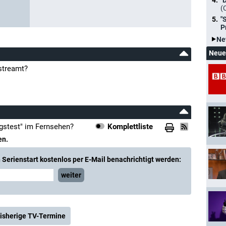
"
(
"
P
Ne
Neue
streamt?
gstest" im Fernsehen?
Komplettliste
en.
Serienstart kostenlos per E-Mail benachrichtigt werden:
weiter
isherige TV-Termine