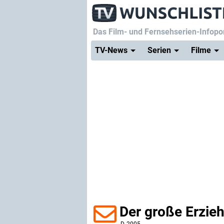
Das Film- und Fernsehserien-Infopor
TV-News
Serien
Filme
Der große Erzie