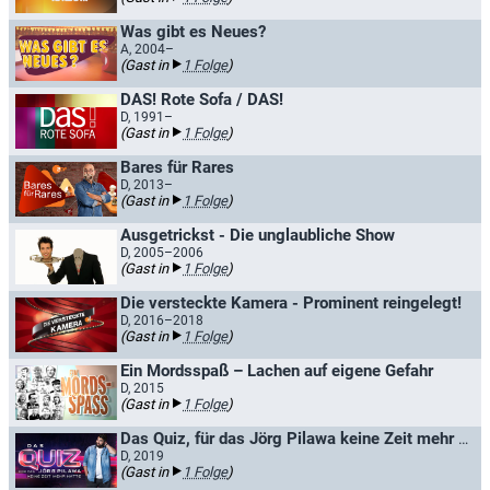
Was gibt es Neues?
A, 2004–
(Gast in
1 Folge
)
DAS! Rote Sofa / DAS!
D, 1991–
(Gast in
1 Folge
)
Bares für Rares
D, 2013–
(Gast in
1 Folge
)
Ausgetrickst - Die unglaubliche Show
D, 2005–2006
(Gast in
1 Folge
)
Die versteckte Kamera - Prominent reingelegt!
D, 2016–2018
(Gast in
1 Folge
)
Ein Mordsspaß – Lachen auf eigene Gefahr
D, 2015
(Gast in
1 Folge
)
Das Quiz, für das Jörg Pilawa keine Zeit mehr hatte
D, 2019
(Gast in
1 Folge
)