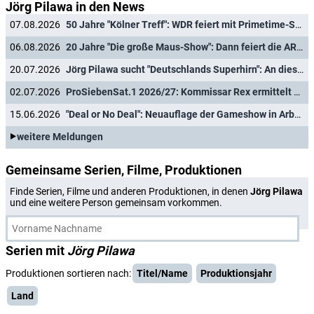
Jörg Pilawa in den News
07.08.2026
50 Jahre "Kölner Treff": WDR feiert mit Primetime-Show, Doku und Rückblicken
06.08.2026
20 Jahre "Die große Maus-Show": Dann feiert die ARD das runde Jubiläum
20.07.2026
Jörg Pilawa sucht "Deutschlands Superhirn": An diesem Tag startet die neue Sat.1-Quizshow
02.07.2026
ProSiebenSat.1 2026/27: Kommissar Rex ermittelt weiter, Richter Hold kehrt zurück, Joko & Klaas machen Urlaub
15.06.2026
"Deal or No Deal": Neuauflage der Gameshow in Arbeit - mit diesem Moderator
weitere Meldungen
Gemeinsame Serien, Filme, Produktionen
Finde Serien, Filme und anderen Produktionen, in denen
Jörg Pilawa
und eine weitere Person gemeinsam vorkommen.
Serien mit
Jörg Pilawa
Produktionen sortieren nach:
Titel/Name
Produktionsjahr
Land