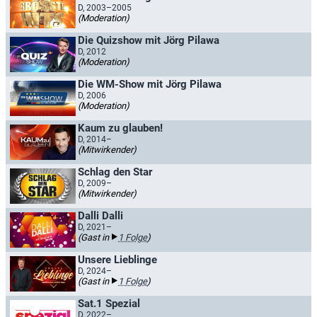
D, 2003–2005
(Moderation)
Die Quizshow mit Jörg Pilawa
D, 2012
(Moderation)
Die WM-Show mit Jörg Pilawa
D, 2006
(Moderation)
Kaum zu glauben!
D, 2014–
(Mitwirkender)
Schlag den Star
D, 2009–
(Mitwirkender)
Dalli Dalli
D, 2021–
(Gast in
1 Folge
)
Unsere Lieblinge
D, 2024–
(Gast in
1 Folge
)
Sat.1 Spezial
D, 2022–