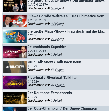
Die große Silvester Show / Die Silvester-Showparty
D/A/CH, 2017–
(Moderation in
6 Folgen
)
Pilawas große Weltreise – Das ultimative Sommerquiz
D, 2008–2009
(Moderation in
3 Folgen
)
Die große Maus-Show / Frag doch mal die Maus
D, 2006–
(Moderation in
7 Folgen
)
Deutschlands Superhirn
D, 2011–2016
(Moderation in
1 Folge
)
NDR Talk Show / Talk nach neun
D, 1979–
(Moderation in
63 Folgen
)
Riverboat / Riverboat Talkhits
D, 1992–
(Moderation in
41 Folgen
)
Der Deutsche Fernsehpreis
D, 1999–
(Moderation in
1 Folge
)
Der Quiz-Champion / Der Super-Champion