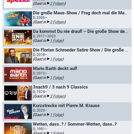
(Gast in
2 Folgen
)
Die große Maus-Show / Frag doch mal die Maus
D, 2006–
(Gast in
2 Folgen
)
Da kommst Du nie drauf! – Die große Show der schrägen Fragen
D, 2017–2023
(Gast in
1 Folge
)
Die Florian Schroeder Satire Show / Die große radioeins Satireshow
D, 2018–
(Gast in
1 Folge
)
Mario Barth deckt auf!
D, 2013–
(Gast in
1 Folge
)
3nach9 / 3 nach 9 Classics
D, 1974–
(Gast in
2 Folgen
)
Kurzstrecke mit Pierre M. Krause
D, 2020–
(Gast in
1 Folge
)
Wetten, dass..? / Sommer-Wetten, dass..?
D, 1981–
(Gast in
1 Folge
)