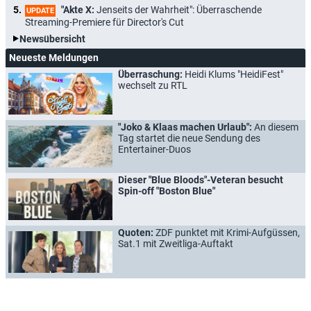
"Akte X:
Jenseits der Wahrheit": Überraschende
UPDATE
Streaming-Premiere für Director's Cut
Newsübersicht
Neueste Meldungen
Überraschung:
Heidi Klums "HeidiFest"
wechselt zu RTL
"Joko & Klaas machen Urlaub":
An diesem
Tag startet die neue Sendung des
Entertainer-Duos
Dieser "Blue Bloods"-Veteran besucht
Spin-off "Boston Blue"
Quoten:
ZDF punktet mit Krimi-Aufgüssen,
Sat.1 mit Zweitliga-Auftakt