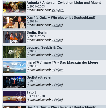
Antonia / Antonia - Zwischen Liebe und Macht
D, 2001–2003
(Schauspieler in
2 Folgen
)
Das 1% Quiz – Wie clever ist Deutschland?
D, 2023–
(Schauspieler in
1 Folge
)
Berlin, Berlin
D, 2002–2005
(Schauspieler in
1 Folge
)
Leopard, Seebär & Co.
D, 2007–
(Schauspieler in
1 Folge
)
mareTV / mare TV - Das Magazin der Meere
D, 2001–
(Schauspieler in
3 Folgen
)
Großstadtrevier
D, 1986–
(Schauspieler in
1 Folge
)
Tatort
D/A/CH, 1970–
(Schauspieler in
1 Folge
)
Das 1% Quiz – Wie clever ist Deutschland?