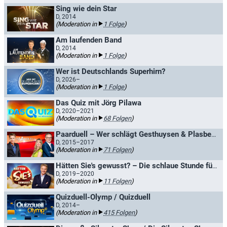
Sing wie dein Star
D, 2014
(Moderation in
1 Folge
)
Am laufenden Band
D, 2014
(Moderation in
1 Folge
)
Wer ist Deutschlands Superhirn?
D, 2026–
(Moderation in
1 Folge
)
Das Quiz mit Jörg Pilawa
D, 2020–2021
(Moderation in
68 Folgen
)
Paarduell – Wer schlägt Gesthuysen & Plasberg? / Das Paar-Duell
D, 2015–2017
(Moderation in
71 Folgen
)
Hätten Sie's gewusst? – Die schlaue Stunde für Ratefüchse
D, 2019–2020
(Moderation in
11 Folgen
)
Quizduell-Olymp / Quizduell
D, 2014–
(Moderation in
415 Folgen
)