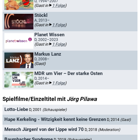
D, 1994–2007
(Gast in
1 Folge
)
Stöckl
A, 2013–
(Gast in
1 Folge
)
Planet Wissen
D, 2002–2023
(Gast in
1 Folge
)
Markus Lanz
D, 2008–
(Gast)
MDR um Vier – Der starke Osten
D, 2014–
(Gast in
1 Folge
)
Spielfilme/Einzeltitel mit
Jörg Pilawa
Lotto-Liebe
D, 2001
(Schauspieler)
Hape Kerkeling - Witzigkeit kennt keine Grenzen
D, 2014
(Gast)
Mensch Jürgen! von der Lippe wird 70
D, 2018
(Moderation)
Baumbacher Syndrome
D, 2019
(Schauspieler)