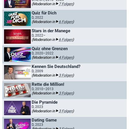
(Moderation in
7 Folgen
)
Quiz für Dich
D, 2022
(Moderation in
6 Folgen
)
Stars in der Manege
D, 2022–
(Moderation in
6 Folgen
)
Quiz ohne Grenzen
D, 2020–2022
(Moderation in
4 Folgen
)
Kennen Sie Deutschland?
D, 2009
(Moderation in
3 Folgen
)
Rette die Million!
D, 2010–2013
(Moderation in
3 Folgen
)
Die Pyramide
D, 2023
(Moderation in
3 Folgen
)
Dating Game
D, 2023
(Moderation in
3 Folgen
)