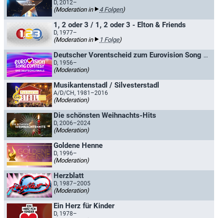
D, 2012–
(Moderation in
4 Folgen
)
1, 2 oder 3 / 1, 2 oder 3 - Elton & Friends
D, 1977–
(Moderation in
1 Folge
)
Deutscher Vorentscheid zum Eurovision Song Contest / Deutscher Vorentscheid zum Grand Prix Eurovision de la Chanson
D, 1956–
(Moderation)
Musikantenstadl / Silvesterstadl
A/D/CH, 1981–2016
(Moderation)
Die schönsten Weihnachts-Hits
D, 2006–2024
(Moderation)
Goldene Henne
D, 1996–
(Moderation)
Herzblatt
D, 1987–2005
(Moderation)
Ein Herz für Kinder
D, 1978–