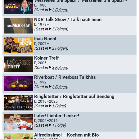
Verstehen Sie Spaß? / Verstehen Sie Spaß? - Die Hallervorden-Show
D, 1980–
(Gast in
2 Folgen
)
NDR Talk Show / Talk nach neun
D, 1979–
(Gast in
5 Folgen
)
Inas Nacht
D, 2007–
(Gast in
2 Folgen
)
Kölner Treff
D, 2006–
(Gast in
3 Folgen
)
Riverboat / Riverboat Talkhits
D, 1992–
(Gast in
2 Folgen
)
Ringlstetter / Ringlstetter auf Sendung
D, 2016–2025
(Gast in
1 Folge
)
Lafer! Lichter! Lecker!
D, 2006–2016
(Gast in
1 Folge
)
Alfredissimo! – Kochen mit Bio