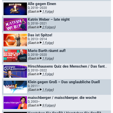
Alle gegen Einen
D, 2018–2020
(Gast in
1 Folge
)
Katrin Weber – late night
D, 2018–2021
(Gast in
2 Folgen
)
Das ist Spitze!
D, 2013–2014
(Gast in
1 Folge
)
Mario Barth räumt auf!
D, 2018–2020
(Gast in
1 Folge
)
Hirschhausens Quiz des Menschen / Das fantastische Quiz des Menschen
D, 2010–2022
(Gast in
1 Folge
)
Klein gegen Groß – Das unglaubliche Duell
D, 2011–
(Gast in
1 Folge
)
maischberger / maischberger. die woche
D, 2003–
(Gast in
9 Folgen
)