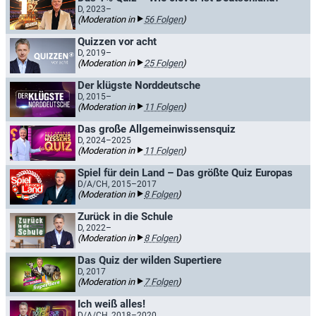
D, 2023–
(Moderation in
56 Folgen
)
Quizzen vor acht
D, 2019–
(Moderation in
25 Folgen
)
Der klügste Norddeutsche
D, 2015–
(Moderation in
11 Folgen
)
Das große Allgemeinwissensquiz
D, 2024–2025
(Moderation in
11 Folgen
)
Spiel für dein Land – Das größte Quiz Europas
D/A/CH, 2015–2017
(Moderation in
8 Folgen
)
Zurück in die Schule
D, 2022–
(Moderation in
8 Folgen
)
Das Quiz der wilden Supertiere
D, 2017
(Moderation in
7 Folgen
)
Ich weiß alles!
D/A/CH, 2018–2020