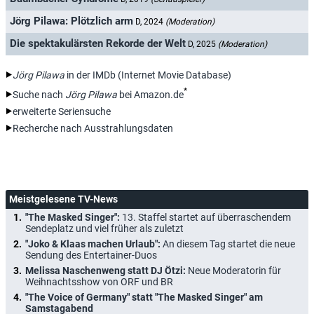
Jörg Pilawa: Plötzlich arm
D, 2024
(Moderation)
Die spektakulärsten Rekorde der Welt
D, 2025
(Moderation)
Jörg Pilawa
in der IMDb (Internet Movie Database)
*
Suche nach
Jörg Pilawa
bei Amazon.de
erweiterte Seriensuche
Recherche nach Ausstrahlungsdaten
Meistgelesene TV-News
"The Masked Singer":
13. Staffel startet auf überraschendem
Sendeplatz und viel früher als zuletzt
"Joko & Klaas machen Urlaub":
An diesem Tag startet die neue
Sendung des Entertainer-Duos
Melissa Naschenweng statt DJ Ötzi:
Neue Moderatorin für
Weihnachtsshow von ORF und BR
"The Voice of Germany" statt "The Masked Singer" am
Samstagabend