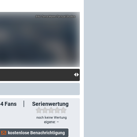
Terra Mater Factual Studios
14
Fans
Serienwertung
noch keine Wertung
eigene: –