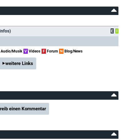
Infos)
E
I
Audio/Musik
V
Videos
F
Forum
N
Blog/News
weitere Links
reib einen Kommentar