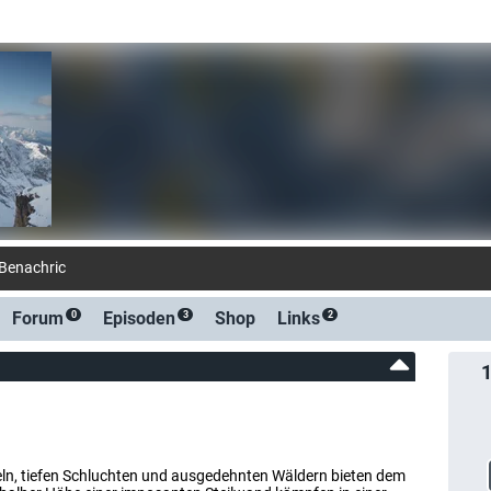
-Benachrichtigung bei Streaming- oder TV-Sta
Forum
Episoden
Shop
Links
0
3
2
eln, tiefen Schluchten und ausgedehnten Wäldern bieten dem