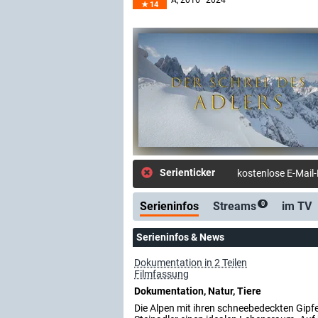
A
, 2016–2024
14
Serienticker
kostenlose E-Mail
Serieninfos
Streams
im TV
0
Serieninfos & News
Dokumentation in 2 Teilen
Filmfassung
Dokumentation, Natur, Tiere
Die Alpen mit ihren schneebedeckten Gipf