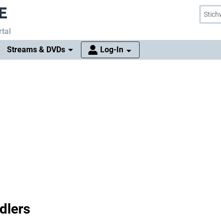
tal
Streams & DVDs
Log-In
dlers