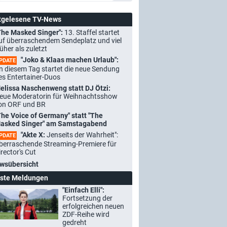
tgelesene TV-News
The Masked Singer":
13. Staffel startet
uf überraschendem Sendeplatz und viel
rüher als zuletzt
"Joko & Klaas machen Urlaub":
PDATE
n diesem Tag startet die neue Sendung
es Entertainer-Duos
elissa Naschenweng statt DJ Ötzi:
eue Moderatorin für Weihnachtsshow
on ORF und BR
The Voice of Germany" statt "The
asked Singer" am Samstagabend
"Akte X:
Jenseits der Wahrheit":
PDATE
berraschende Streaming-Premiere für
irector's Cut
wsübersicht
ste Meldungen
"Einfach Elli":
Fortsetzung der
erfolgreichen neuen
ZDF-Reihe wird
gedreht