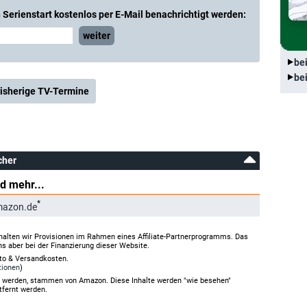
Serienstart kostenlos per E-Mail benachrichtigt werden:
weiter
be
be
isherige TV-Termine
cher
d mehr...
*
mazon.de
halten wir Provisionen im Rahmen eines Affiliate-Partnerprogramms. Das
ns aber bei der Finanzierung dieser Website.
rto & Versandkosten.
tionen
)
gt werden, stammen von Amazon. Diese Inhalte werden "wie besehen"
tfernt werden.