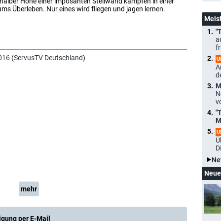
 halber Höhe einer imposanten Steilwand kämpfen in einer
ums Überleben. Nur eines wird fliegen und jagen lernen.
Meis
"
a
f
016
(
ServusTV Deutschland
)
U
A
d
M
N
v
"
M
U
Ü
D
Ne
Neue
mehr
igung per E-Mail