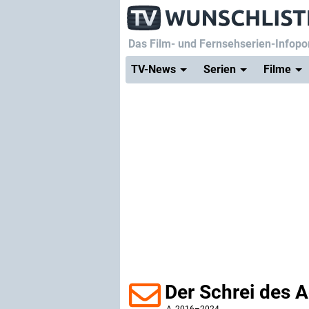
Das Film- und Fernsehserien-Infopor
TV-News
Serien
Filme
Der Schrei des A