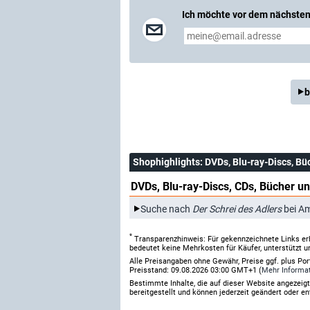
Ich möchte vor dem nächsten 
b
Shophighlights
: DVDs, Blu-ray-Discs, Bü
DVDs, Blu-ray-Discs, CDs, Bücher un
Suche nach
Der Schrei des Adlers
bei A
*
Transparenzhinweis: Für gekennzeichnete Links er
bedeutet keine Mehrkosten für Käufer, unterstützt u
Alle Preisangaben ohne Gewähr, Preise ggf. plus Po
Preisstand: 09.08.2026 03:00 GMT+1 (
Mehr Informa
Bestimmte Inhalte, die auf dieser Website angezei
bereitgestellt und können jederzeit geändert oder en