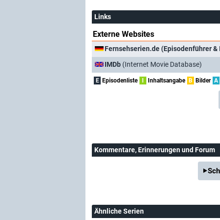
Links
Externe Websites
Fernsehserien.de (Episodenführer & 
IMDb
(Internet Movie Database)
E
Episodenliste
I
Inhaltsangabe
B
Bilder
A
Kommentare
, Erinnerungen und Forum
Sch
Ähnliche Serien