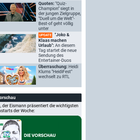
Quoten:
"Quiz-
Champion" siegt in
der jungen Zielgruppe,
"Duell um die Welt"-
Best-of geht völlig
unter
"Joko &
UPDATE
Klaas machen
Urlaub":
An diesem
Tag startet die neue
Sendung des
Entertainer-Duos
Überraschung:
Heidi
Klums "HeidiFest"
wechselt zu RTL
Vorschau
, der Eismann präsentiert die wichtigsten
nstarts der Woche: