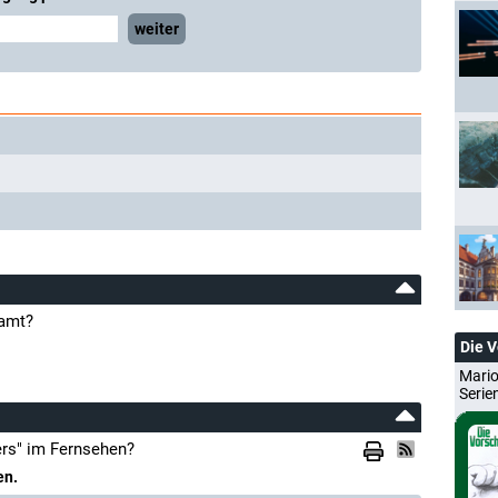
weiter
eamt?
Die 
Mario
Serie
ers" im Fernsehen?
en.