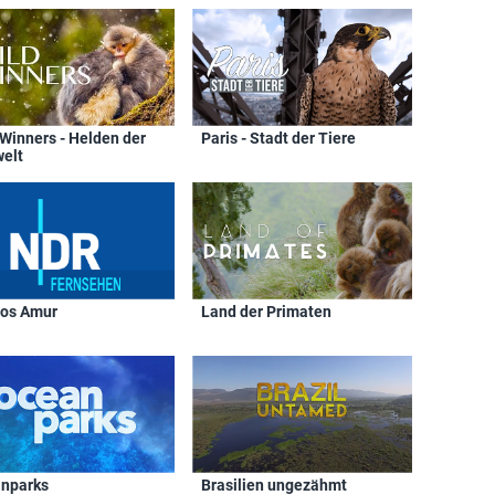
 Winners - Helden der
Paris - Stadt der Tiere
welt
os Amur
Land der Primaten
nparks
Brasilien ungezähmt