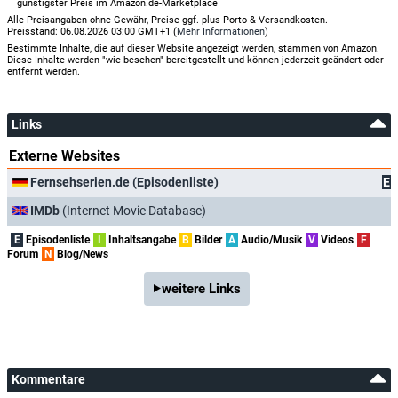
günstigster Preis im Amazon.de-Marketplace
Alle Preisangaben ohne Gewähr, Preise ggf. plus Porto & Versandkosten.
Preisstand: 06.08.2026 03:00 GMT+1 (
Mehr Informationen
)
Bestimmte Inhalte, die auf dieser Website angezeigt werden, stammen von Amazon.
Diese Inhalte werden "wie besehen" bereitgestellt und können jederzeit geändert oder
entfernt werden.
Links
Externe Websites
Fernsehserien.de (Episodenliste)
E
IMDb
(Internet Movie Database)
E
Episodenliste
I
Inhaltsangabe
B
Bilder
A
Audio/Musik
V
Videos
F
Forum
N
Blog/News
weitere Links
Kommentare