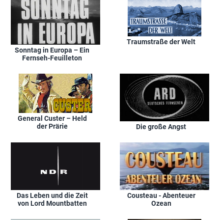
Malaienhalbinsel und
Thailand
Traumstraße der Welt
Sonntag in Europa – Ein
Fernseh-Feuilleton
General Custer – Held
der Prärie
Die große Angst
Das Leben und die Zeit
Cousteau - Abenteuer
von Lord Mountbatten
Ozean