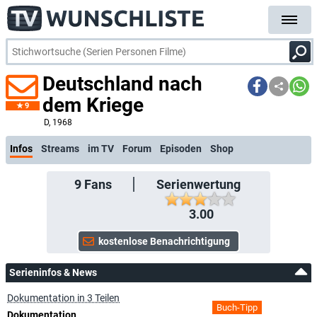
Deutschland nach
dem Kriege
9
kostenlose E-Mai
D
, 1968
Infos
Streams
im TV
Forum
Episoden
Shop
9
Fans
Serienwertung
3.00
Serieninfos & News
Dokumentation in 3 Teilen
Buch-Tipp
Dokumentation