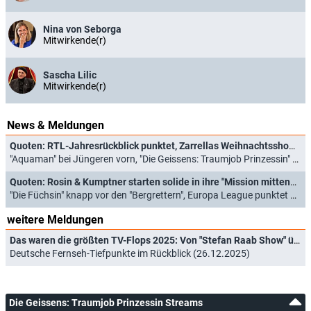
Nina von Seborga
Mitwirkende(r)
Sascha Lilic
Mitwirkende(r)
News & Meldungen
Quoten: RTL-Jahresrückblick punktet, Zarrellas Weihnachtsshow deutlich hinter "Zürich-Krimi"
"Aquaman" bei Jüngeren vorn, "Die Geissens: Traumjob Prinzessin" geht erneut unter (05.12.2025)
Quoten: Rosin & Kumptner starten solide in ihre "Mission mittendrin", Geissens enttäuschen
"Die Füchsin" knapp vor den "Bergrettern", Europa League punktet bei RTL (28.11.2025)
weitere Meldungen
Das waren die größten TV-Flops 2025: Von "Stefan Raab Show" über "HeidiFest" bis "Mozart/Mozart"
Deutsche Fernseh-Tiefpunkte im Rückblick (26.12.2025)
Die Geissens: Traumjob Prinzessin Streams