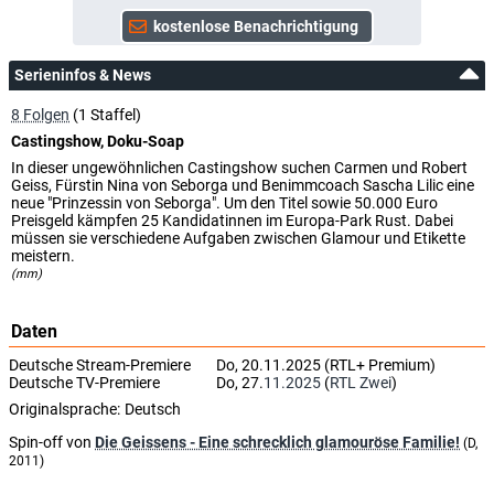
Serieninfos & News
8 Folgen
(1 Staffel)
Castingshow, Doku-Soap
In dieser ungewöhnlichen Castingshow suchen Carmen und Robert
Geiss, Fürstin Nina von Seborga und Benimmcoach Sascha Lilic eine
neue "Prinzessin von Seborga". Um den Titel sowie 50.000 Euro
Preisgeld kämpfen 25 Kandidatinnen im Europa-Park Rust. Dabei
müssen sie verschiedene Aufgaben zwischen Glamour und Etikette
meistern.
(mm)
Daten
Deutsche Stream-Premiere
Do, 20.11.2025 (RTL+ Premium)
Deutsche TV-Premiere
Do, 27.
11.2025
(
RTL Zwei
)
Originalsprache:
Deutsch
Spin-off von
Die Geissens - Eine schrecklich glamouröse Familie!
(D,
2011)