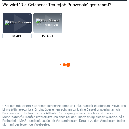
Wo wird "Die Geissens: Traumjob Prinzessin" gestreamt?
Prime Video Zusatz-Kanäle
IM ABO
IM ABO
* Bei den mit einem Sternchen gekennzeichneten Links handelt es sich um Provisions-
Links (Affiliate-Links). Erfolgt über einen solchen Link eine Bestellung, erhalten wir
Provisionen im Rahmen eines Affiliate-Partnerprogramms. Das bedeutet keine
Mehrkosten für Käufer, unterstützt uns aber bei der Finanzierung dieser Website. Alle
Preise inkl. MwSt. und ggf. zuzüglich Versandkosten. Details zu den Angeboten finden
sich auf der jeweiligen Webseite.