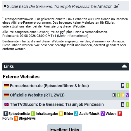
*
Suche nach
Die Geissens: Traumjob Prinzessin
bei Amazon.de
*
Transparenzhinweis: Für gekennzeichnete Links erhalten wir Provisionen im Rahmen
eines Affiliate-Partnerprogramms. Das bedeutet keine Mehrkosten für Käufer,
unterstützt uns aber bei der Finanzierung dieser Website.
Alle Preisangaben ohne Gewähr, Preise ggf. plus Porto & Versandkosten.
Preisstand: 09.08.2026 03:00 GMT+1 (
Mehr Informationen
)
Bestimmte Inhalte, die auf dieser Website angezeigt werden, stammen von Amazon.
Diese Inhalte werden "wie besehen" bereitgestellt und können jederzeit geändert oder
entfernt werden.
Links
Externe Websites
Fernsehserien.de (Episodenführer & Infos)
E
I
Offizielle Website (RTL ZWEI)
E
I
B
V
TheTVDB.com: Die Geissens: Traumjob Prinzessin
E
I
E
Episodenliste
I
Inhaltsangabe
B
Bilder
A
Audio/Musik
V
Videos
F
Forum
N
Blog/News
weitere Links