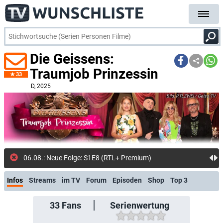
Die Geissens:
Traumjob Prinzessin
33
D
, 2025
RTLZWEI / Geiss TV
06.08.: Neue Folge: S1E8 (RTL+ Premium)
Infos
Streams
im TV
Forum
Episoden
Shop
Top 3
33
Fans
Serienwertung