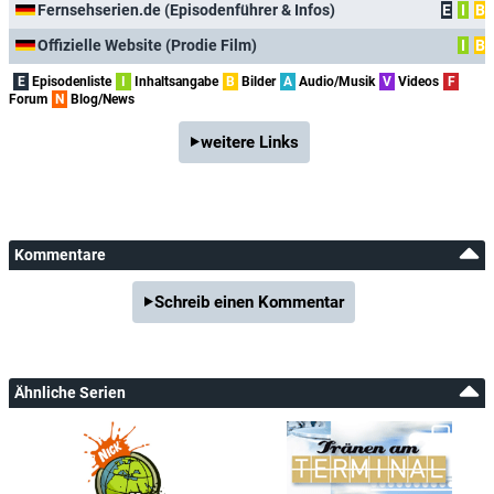
Fernsehserien.de (Episodenführer & Infos)
E
I
B
Offizielle Website (Prodie Film)
I
B
E
Episodenliste
I
Inhaltsangabe
B
Bilder
A
Audio/Musik
V
Videos
F
Forum
N
Blog/News
weitere Links
Kommentare
Schreib einen Kommentar
Ähnliche Serien