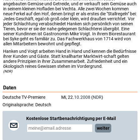
angebauten Gemüse und Getreide, und er verkauft sein Gemüse auch
in seinem kleinen Hofladen bei Vechta. Alle zwei Wochen kommen
neue Ferkel auf den Hof, denen bringt er als erstes die "Stallregeln" bei:
Jedes Geschäft, egal ob groß oder klein, wird draußen verrichtet. Vor
jeder Schlachtung verabschiedet Hanken sich persönlich von seinen
Tieren, bevor er sie der nahe gelegenen Schlachterei übergibt. Eine
seiner Kundinnen ist Gastronomin Mike Voigt. In ihrem Biorestaurant
bei Syke geht es familiär zu. Das Fachwerkhaus von 1714 wird von
allen Mitarbeitern bewohnt und gepflegt.
Hanken und Voigt arbeiten Hand in Hand und kennen die Bedürfnisse
ihrer Kunden und Gäste. Statt knallharter Marktwirt-schaft gelten
andere Prinzipien in ihrer Zusammenarbeit. Zufriedenheit und ein
ökologisch reines Gewissen stehen im Vordergrund.
(NDR)
Daten
Deutsche TV-Premiere
Mi, 22.
10.2008
(
NDR
)
Originalsprache:
Deutsch
Kostenlose Startbenachrichtigung per E-Mail
weiter