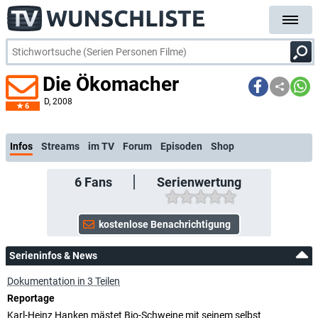
Die Ökomacher
D
, 2008
6
kostenl
Infos
Streams
im TV
Forum
Episoden
Shop
6
Fans
Serienwertung
Serieninfos & News
Dokumentation in 3 Teilen
Reportage
Karl-Heinz Hanken mästet Bio-Schweine mit seinem selbst