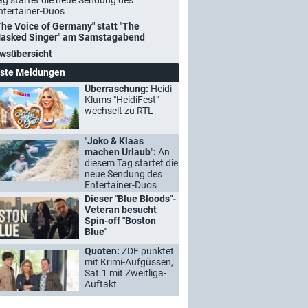
ag startet die neue Sendung des
ntertainer-Duos
The Voice of Germany" statt "The
asked Singer" am Samstagabend
wsübersicht
ste Meldungen
Überraschung:
Heidi
Klums "HeidiFest"
wechselt zu RTL
"Joko & Klaas
machen Urlaub":
An
diesem Tag startet die
neue Sendung des
Entertainer-Duos
Dieser "Blue Bloods"-
Veteran besucht
Spin-off "Boston
Blue"
Quoten:
ZDF punktet
mit Krimi-Aufgüssen,
Sat.1 mit Zweitliga-
Auftakt