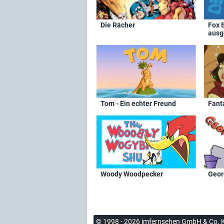
Die Rächer
Fox B
ausg
Tom - Ein echter Freund
Fant
Woody Woodpecker
Geor
© 1998 - 2026 imfernsehen GmbH & Co. 