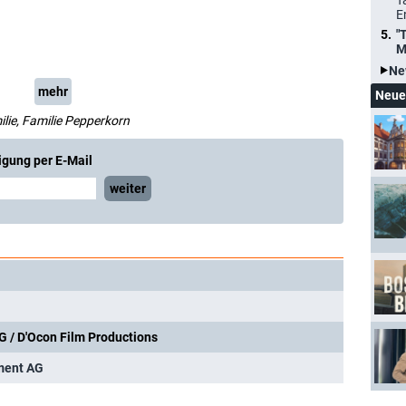
T
E
"
M
Ne
mehr
Neue
lie, Familie Pepperkorn
igung per E-Mail
weiter
 / D'Ocon Film Productions
ment AG