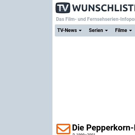
Das Film- und Fernsehserien-Infopor
TV-News
Serien
Filme
Die Pepperkorn-