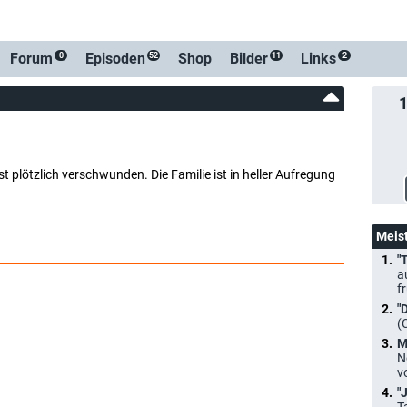
-Benachrichtigung bei Streaming- oder TV-Start
Forum
Episoden
Shop
Bilder
Links
0
52
11
2
t plötzlich verschwunden. Die Familie ist in heller Aufregung
Meis
"
a
f
"
(
M
N
v
"