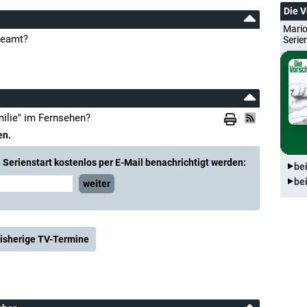
Die 
Mario
reamt?
Serie
ilie" im Fernsehen?
en.
Serienstart kostenlos per E-Mail benachrichtigt werden:
be
be
weiter
isherige TV-Termine