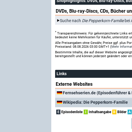
Shophighlights
: DVDs, Blu-ray-Discs, Bü
DVDs, Blu-ray-Discs, CDs, Bücher un
Suche nach
Die Pepperkorn-Familie
bei
*
Transparenzhinweis: Für gekennzeichnete Links er
bedeutet keine Mehrkosten für Käufer, unterstützt u
Alle Preisangaben ohne Gewähr, Preise ggf. plus Po
Preisstand: 08.08.2026 03:00 GMT+1 (
Mehr Informa
Bestimmte Inhalte, die auf dieser Website angezei
bereitgestellt und können jederzeit geändert oder en
Links
Externe Websites
Fernsehserien.de (Episodenführer & 
Wikipedia: Die Pepperkorn-Familie
E
Episodenliste
I
Inhaltsangabe
B
Bilder
A