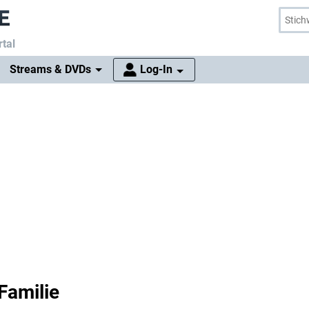
tal
Streams & DVDs
Log-In
Familie