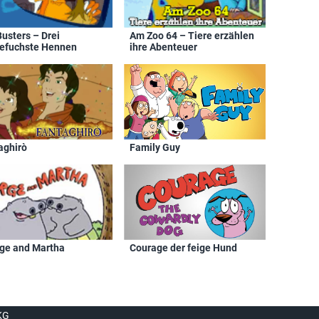
usters – Drei
Am Zoo 64 – Tiere erzählen
efuchste Hennen
ihre Abenteuer
aghirò
Family Guy
ge and Martha
Courage der feige Hund
KG