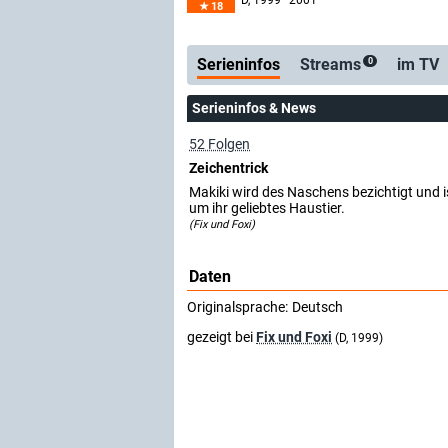
D
, 1999–2001
18
Serienticker
kostenlose E-Mail
Serieninfos
Streams
im TV
0
Serieninfos & News
52 Folgen
Zeichentrick
Makiki wird des Naschens bezichtigt und is
um ihr geliebtes Haustier.
(Fix und Foxi)
Daten
Originalsprache:
Deutsch
gezeigt bei
Fix und Foxi
(D, 1999)