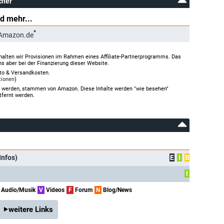
cher
d mehr...
*
 Amazon.de
halten wir Provisionen im Rahmen eines Affiliate-Partnerprogramms. Das
ns aber bei der Finanzierung dieser Website.
rto & Versandkosten.
tionen
)
gt werden, stammen von Amazon. Diese Inhalte werden "wie besehen"
tfernt werden.
Infos)
E
I
B
I
Audio/Musik
V
Videos
F
Forum
N
Blog/News
weitere Links