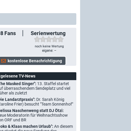
18
Fans
Serienwertung
noch keine Wertung
eigene: –
tgelesene TV-News
The Masked Singer":
13. Staffel startet
uf überraschendem Sendeplatz und viel
rüher als zuletzt
Die Landarztpraxis":
Dr. Sarah König
Caroline Frier) besucht "Team Sonnenhof"
elissa Naschenweng statt DJ Ötzi:
eue Moderatorin für Weihnachtsshow
on ORF und BR
Joko & Klaas machen Urlaub":
An diesem