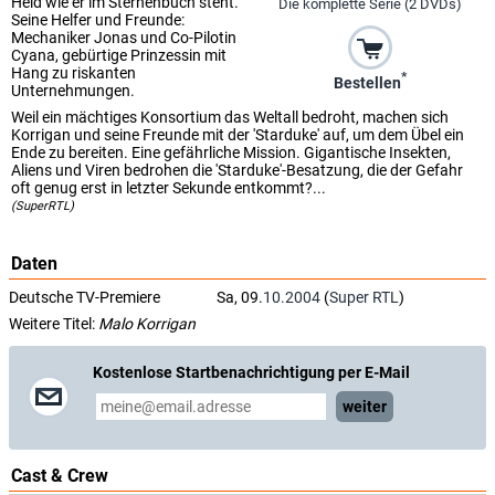
Held wie er im Sternenbuch steht.
Die komplette Serie (2 DVDs)
Seine Helfer und Freunde:
Mechaniker Jonas und Co-Pilotin
Cyana, gebürtige Prinzessin mit
Hang zu riskanten
*
Bestellen
Unternehmungen.
Weil ein mächtiges Konsortium das Weltall bedroht, machen sich
Korrigan und seine Freunde mit der 'Starduke' auf, um dem Übel ein
Ende zu bereiten. Eine gefährliche Mission. Gigantische Insekten,
Aliens und Viren bedrohen die 'Starduke'-Besatzung, die der Gefahr
oft genug erst in letzter Sekunde entkommt?...
(SuperRTL)
Daten
Deutsche TV-Premiere
Sa, 09.
10.2004
(
Super RTL
)
Weitere Titel:
Malo Korrigan
Kostenlose Startbenachrichtigung per E-Mail
weiter
Cast & Crew