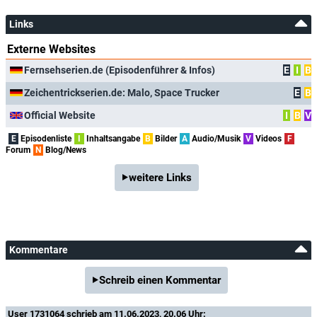
Links
Externe Websites
Fernsehserien.de (Episodenführer & Infos)
E
I
B
Zeichentrickserien.de: Malo, Space Trucker
E
B
Official Website
I
B
V
E
Episodenliste
I
Inhaltsangabe
B
Bilder
A
Audio/Musik
V
Videos
F
Forum
N
Blog/News
weitere Links
Kommentare
Schreib einen Kommentar
User 1731064
schrieb am 11.06.2023, 20.06 Uhr: