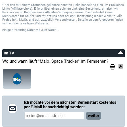
* Bei den mit einem Sternchen gekennzeichneten Links handelt es sich um Provisions-
Links (Affiliate-Links). Erfolgt über einen solchen Link eine Bestellung, erhalten wir
Provisionen im Rahmen eines Affiliate-Partnerprogramms. Das bedeutet keine
Mehrkosten für Käufer, unterstützt uns aber bei der Finanzierung dieser Website. Alle
Preise inkl. MwSt. und ggf. zuzüglich Versandkosten. Details zu den Angeboten finden
sich auf der jeweiligen Webseite.
Einige Streaming-Daten
via
JustWatch.
Im TV
Wo und wann läuft "Malo, Space Trucker" im Fernsehen?
Ich möchte vor dem nächsten Serienstart kostenlos
per E-Mail benachrichtigt werden:
weiter