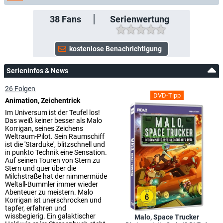
38
Fans
Serienwertung
Serieninfos & News
26 Folgen
DVD-Tipp
Animation, Zeichentrick
Im Universum ist der Teufel los!
Das weiß keiner besser als Malo
Korrigan, seines Zeichens
Weltraum-Pilot. Sein Raumschiff
ist die 'Starduke', blitzschnell und
in punkto Technik eine Sensation.
Auf seinen Touren von Stern zu
Stern und quer über die
Milchstraße hat der nimmermüde
Weltall-Bummler immer wieder
Abenteuer zu meistern. Malo
Korrigan ist unerschrocken und
tapfer, erfahren und
wissbegierig. Ein galaktischer
Malo, Space Trucker