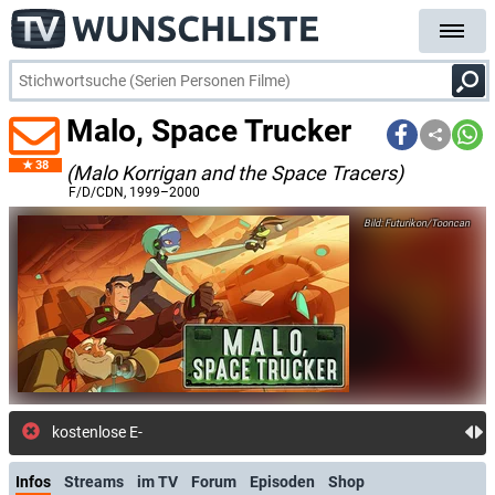
Malo, Space Trucker
38
(Malo Korrigan and the Space Tracers)
F/D/CDN
, 1999–2000
Futurikon/Tooncan
kostenlose E-Mail-Benachrichtigung bei
Infos
Streams
im TV
Forum
Episoden
Shop