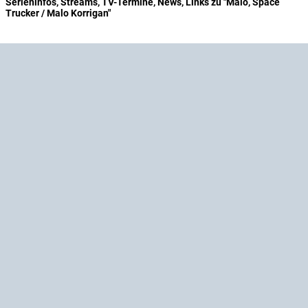
Serieninfos, Streams, TV-Termine, News, Links zu "Malo, Space
Trucker / Malo Korrigan"