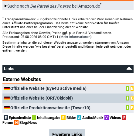
*
Suche nach
Die Rätsel des Pharao
bei Amazon.de
*
Transparenzhinweis: Für gekennzeichnete Links erhalten wir Provisionen im Rahmen
eines Affiliate-Partnerprogramms. Das bedeutet keine Mehrkosten für Käufer,
unterstützt uns aber bei der Finanzierung dieser Website.
Alle Preisangaben ohne Gewähr, Preise ggf. plus Porto & Versandkosten.
Preisstand: 07.08.2026 03:00 GMT+1 (
Mehr Informationen
)
Bestimmte Inhalte, die auf dieser Website angezeigt werden, stammen von Amazon.
Diese Inhalte werden "wie besehen" bereitgestellt und können jederzeit geändert oder
entfernt werden.
Links
Externe Websites
Offizielle Website (Eye4U active media)
I
B
Offizielle Website (ORF/Okidoki)
I
B
Offizielle Produktionswebseite (Tower10)
I
B
E
Episodenliste
I
Inhaltsangabe
B
Bilder
A
Audio/Musik
V
Videos
F
Forum
N
Blog/News
weitere Links