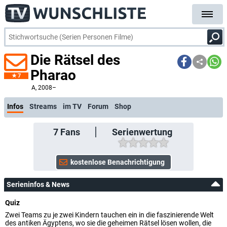
Die Rätsel des
Pharao
7
kostenlose E-Mail-Benachrichtigung bei Streaming- oder TV-Start
A
, 2008–
Infos
Streams
im TV
Forum
Shop
7
Fans
Serienwertung
Serieninfos & News
Quiz
Zwei Teams zu je zwei Kindern tauchen ein in die faszinierende Welt
des antiken Ägyptens, wo sie die geheimen Rätsel lösen wollen, die