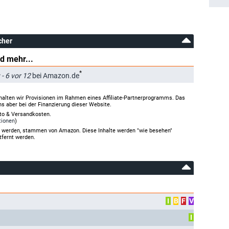
cher
d mehr...
*
 6 vor 12
bei Amazon.de
halten wir Provisionen im Rahmen eines Affiliate-Partnerprogramms. Das
ns aber bei der Finanzierung dieser Website.
rto & Versandkosten.
tionen
)
gt werden, stammen von Amazon. Diese Inhalte werden "wie besehen"
tfernt werden.
I
B
F
V
I