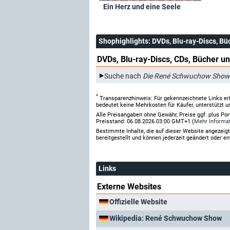
Ein Herz und eine Seele
Shophighlights
: DVDs, Blu-ray-Discs, Bü
DVDs, Blu-ray-Discs, CDs, Bücher un
Suche nach
Die René Schwuchow Show -
*
Transparenzhinweis: Für gekennzeichnete Links er
bedeutet keine Mehrkosten für Käufer, unterstützt u
Alle Preisangaben ohne Gewähr, Preise ggf. plus Po
Preisstand: 06.08.2026 03:00 GMT+1 (
Mehr Informa
Bestimmte Inhalte, die auf dieser Website angezei
bereitgestellt und können jederzeit geändert oder en
Links
Externe Websites
Offizielle Website
Wikipedia: René Schwuchow Show