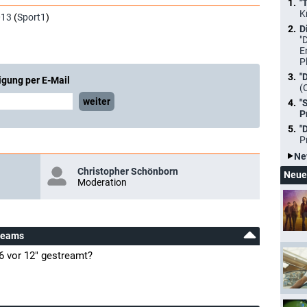
"
K
013
(
Sport1
)
D
"
E
P
"
igung per E-Mail
(
weiter
"
P
"
P
Ne
Christopher Schönborn
Neue
Moderation
treams
 vor 12" gestreamt?