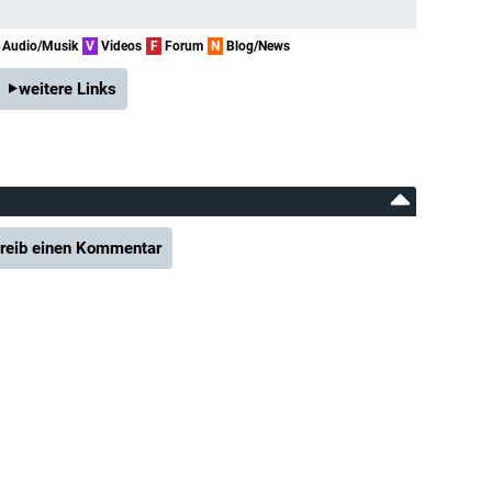
Audio/Musik
V
Videos
F
Forum
N
Blog/News
weitere Links
reib einen Kommentar