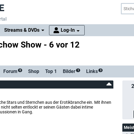
tal
Streams & DVDs
Log-In
chow Show - 6 vor 12
Forum
Shop
Top 1
Bilder
Links
0
1
3
e Stars und Sternchen aus der Erotikbranche ein. Mit ihnen
- nicht selten entlockt er seinen Gästen dabei intime
kussionen in Gang.
Meis