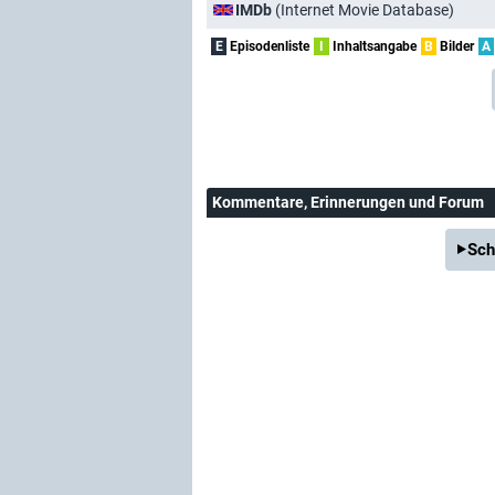
IMDb
(Internet Movie Database)
E
Episodenliste
I
Inhaltsangabe
B
Bilder
A
Kommentare
, Erinnerungen und Forum
Sch