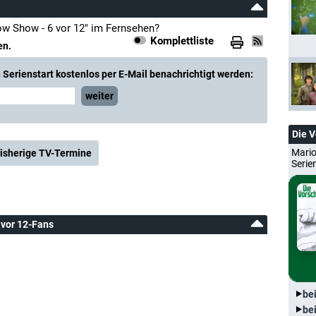
w Show - 6 vor 12" im Fernsehen?
Komplettliste
en.
Serienstart kostenlos per E-Mail benachrichtigt werden:
weiter
Die 
Mario
isherige TV-Termine
Serie
 vor 12-Fans
be
be