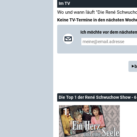
Im TV
Wo und wann läuft "Die René Schwucho
Keine TV-Termine in den nächsten Woch
Ich möchte vor dem nächsten 
b
Die Top 1 der René Schwuchow Show - 6