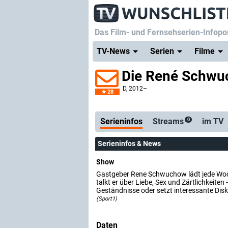
Das Film- und Fernsehserien-Infopor
TV-News
Serien
Filme
Die René Schwu
D
, 2012–
28
Serienticker
kostenl
Serieninfos
Streams
im TV
0
Serieninfos & News
Show
Gastgeber Rene Schwuchow lädt jede Woch
talkt er über Liebe, Sex und Zärtlichkeiten 
Geständnisse oder setzt interessante Dis
(Sport1)
Daten