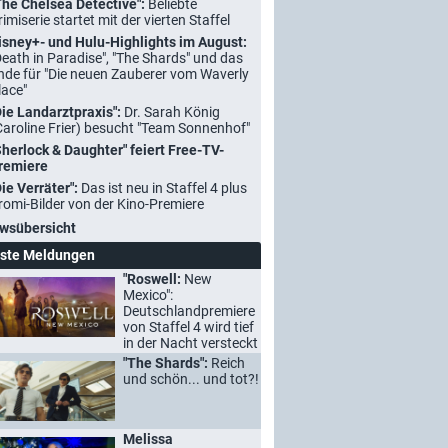
The Chelsea Detective":
Beliebte
rimiserie startet mit der vierten Staffel
isney+- und Hulu-Highlights im August:
Death in Paradise", "The Shards" und das
nde für "Die neuen Zauberer vom Waverly
lace"
Die Landarztpraxis":
Dr. Sarah König
Caroline Frier) besucht "Team Sonnenhof"
Sherlock & Daughter" feiert Free-TV-
remiere
Die Verräter":
Das ist neu in Staffel 4 plus
romi-Bilder von der Kino-Premiere
wsübersicht
ste Meldungen
"Roswell:
New
Mexico":
Deutschlandpremiere
von Staffel 4 wird tief
in der Nacht versteckt
"The Shards":
Reich
und schön... und tot?!
Melissa