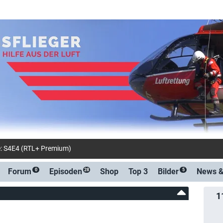
e: S4E4 (RTL+ Premium)
Forum
Episoden
Shop
Top 3
Bilder
News 
0
28
5
1