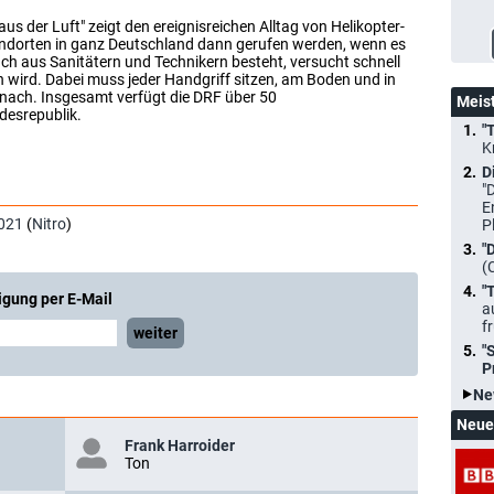
 aus der Luft" zeigt den ereignisreichen Alltag von Helikopter-
tandorten in ganz Deutschland dann gerufen werden, wenn es
ch aus Sanitätern und Technikern besteht, versucht schnell
n wird. Dabei muss jeder Handgriff sitzen, am Boden und in
 nach. Insgesamt verfügt die DRF über 50
Meis
desrepublik.
"
K
D
"
E
021
(
Nitro
)
P
"
(
"
igung per E-Mail
a
f
weiter
"
P
Ne
Neue
Frank Harroider
Ton