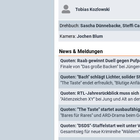
Tobias Kozlowski
Drehbuch:
Sascha Dünnebacke
,
Steffi C
Kamera:
Jochen Blum
News & Meldungen
Quoten: Raab gewinnt Duell gegen Pufpa
Finale von "Das große Backen" bei Jünger
Quoten: "Bach" schlägt Lichter, solider S
"The Taste" endet erfreulich, "Blutige An
Quoten: RTL-Jahresrückblick muss sich
"Aktenzeichen XY" bei Jung und Alt an de
Quoten: "The Taste" startet ausbaufähig,
"Bares für Rares" und ARD-Drama beim 
Quoten: "DSDS"-Staffelstart weit unter V
Gesamtsieg für neue Krimireihe "Wäldern