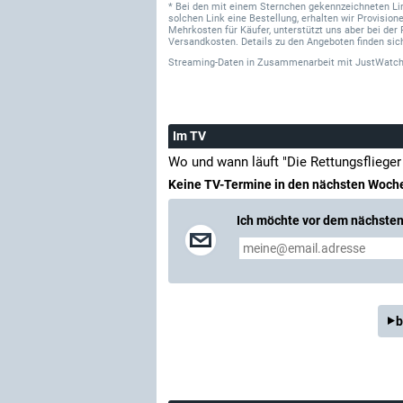
* Bei den mit einem Sternchen gekennzeichneten Links
solchen Link eine Bestellung, erhalten wir Provisi
Mehrkosten für Käufer, unterstützt uns aber bei der 
Versandkosten. Details zu den Angeboten finden sich
Streaming-Daten
in Zusammenarbeit mit
JustWatch
Im TV
Wo und wann läuft "Die Rettungsflieger 
Keine TV-Termine in den nächsten Woch
Ich möchte vor dem nächsten 
b