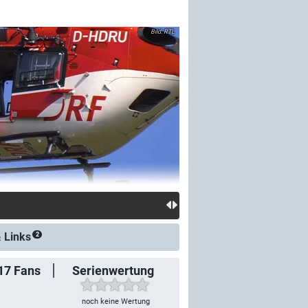
RTL
&
Links
2
17
Fans
Serienwertung
noch keine Wertung