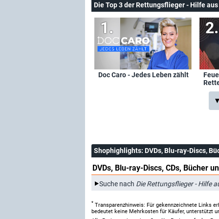
Die Top 3 der Rettungsflieger - Hilfe aus
Doc Caro - Jedes Leben zählt
Feuer
Rett
▼
Shophighlights
: DVDs, Blu-ray-Discs, Bü
DVDs, Blu-ray-Discs, CDs, Bücher un
Suche nach
Die Rettungsflieger - Hilfe a
*
Transparenzhinweis: Für gekennzeichnete Links er
bedeutet keine Mehrkosten für Käufer, unterstützt u