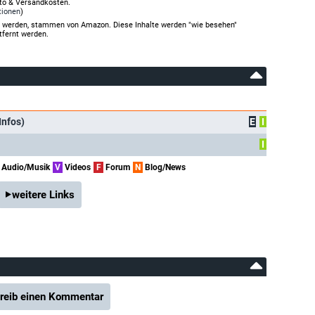
rto & Versandkosten.
tionen
)
gt werden, stammen von Amazon. Diese Inhalte werden "wie besehen"
tfernt werden.
Infos)
E
I
I
Audio/Musik
V
Videos
F
Forum
N
Blog/News
weitere Links
reib einen Kommentar