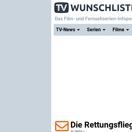
Das Film- und Fernsehserien-Infopor
TV-News
Serien
Filme
Die Rettungsflieg