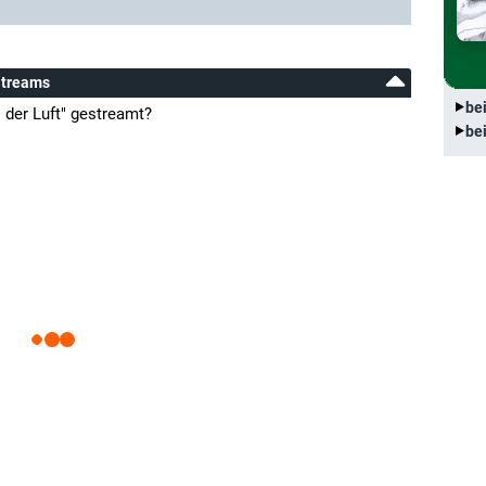
 Streams
be
s der Luft" gestreamt?
be