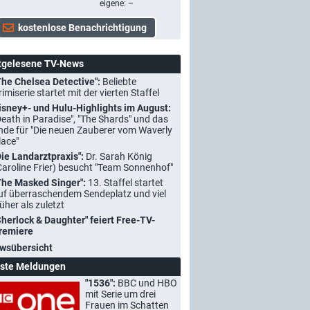
eigene: –
tgelesene TV-News
The Chelsea Detective":
Beliebte
rimiserie startet mit der vierten Staffel
isney+- und Hulu-Highlights im August:
Death in Paradise", "The Shards" und das
nde für "Die neuen Zauberer vom Waverly
lace"
Die Landarztpraxis":
Dr. Sarah König
Caroline Frier) besucht "Team Sonnenhof"
The Masked Singer":
13. Staffel startet
uf überraschendem Sendeplatz und viel
rüher als zuletzt
Sherlock & Daughter" feiert Free-TV-
remiere
wsübersicht
ste Meldungen
"1536":
BBC und HBO
mit Serie um drei
Frauen im Schatten