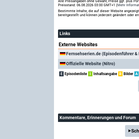
Alle Preisangaben ohne Gewähr, Preise ggf. plus Po
Preisstand: 06.08.2026 03:00 GMT+1 (
Mehr Informa
Bestimmte Inhalte, die auf dieser Website angezei
bereitgestellt und können jederzeit geändert oder en
Links
Externe Websites
Fernsehserien.de (Episodenführer & 
Offizielle Website (Nitro)
E
Episodenliste
I
Inhaltsangabe
B
Bilder
A
Kommentare
, Erinnerungen und Forum
Sch