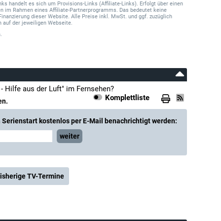
 handelt es sich um Provisions-Links (Affiliate-Links). Erfolgt über einen
onen im Rahmen eines Affiliate-Partnerprogramms. Das bedeutet keine
Finanzierung dieser Website. Alle Preise inkl. MwSt. und ggf. zuzüglich
 auf der jeweiligen Webseite.
.
- Hilfe aus der Luft" im Fernsehen?
Komplettliste
en.
Serienstart kostenlos per E-Mail benachrichtigt werden:
weiter
isherige TV-Termine