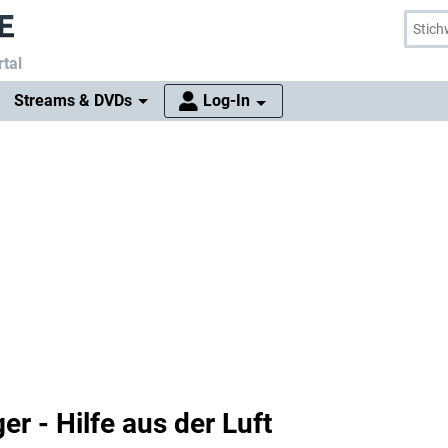
tal
Streams & DVDs
Log-In
er - Hilfe aus der Luft