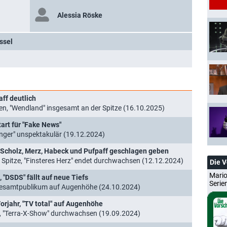
Alessia Röske
assel
ff deutlich
en, "Wendland" insgesamt an der Spitze (16.10.2025)
tart für "Fake News"
fänger" unspektakulär (19.12.2024)
 Scholz, Merz, Habeck und Pufpaff geschlagen geben
r Spitze, "Finsteres Herz" endet durchwachsen (12.12.2024)
Die 
Mario
 "DSDS" fällt auf neue Tiefs
Serie
Gesamtpublikum auf Augenhöhe (24.10.2024)
orjahr, "TV total" auf Augenhöhe
", "Terra-X-Show" durchwachsen (19.09.2024)