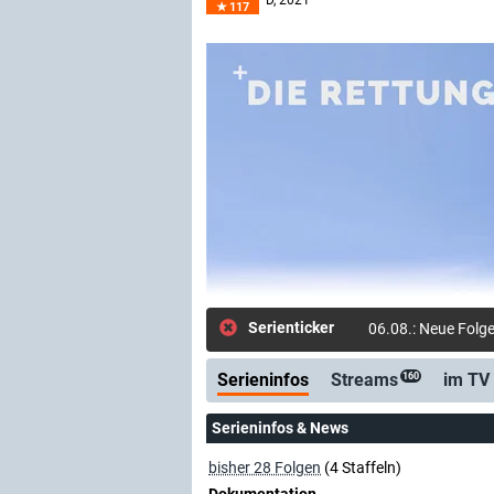
D
, 2021–
117
Serienticker
06.08.: Neue Folg
Serieninfos
Streams
im TV
160
Serieninfos & News
bisher 28 Folgen
(4 Staffeln)