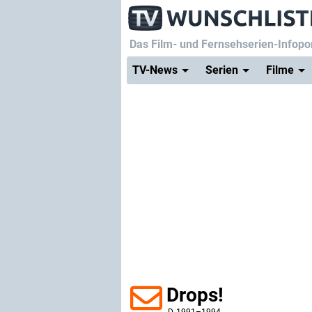
Das Film- und Fernsehserien-Infopor
TV-News
Serien
Filme
Drops!