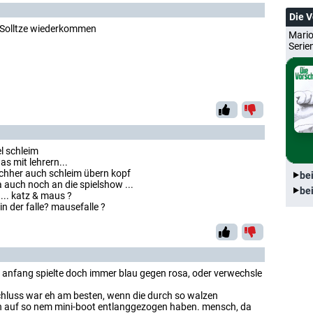
Die 
! Solltze wiederkommen
Mario
Serie
el schleim
s mit lehrern...
chher auch schleim übern kopf
be
ha auch noch an die spielshow ...
be
... katz & maus ?
n der falle? mausefalle ?
 anfang spielte doch immer blau gegen rosa, oder verwechsle
chluss war eh am besten, wenn die durch so walzen
ch auf so nem mini-boot entlanggezogen haben. mensch, da