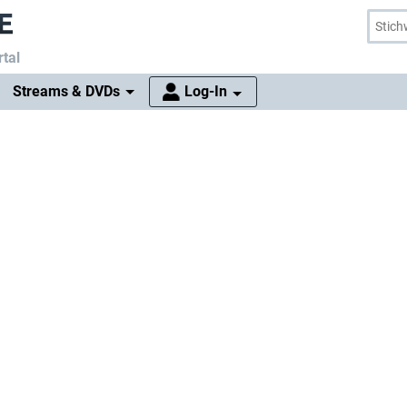
tal
Streams & DVDs
Log-In