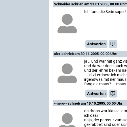
Schneider
schrieb am 21.01.2006, 00.00 Uhr:
Ich fand die Serie super
Antworten
alex
schrieb am 30.11.2005, 00.00 Uhr:
ja .. und war mit ganz vi
und da war doch auch wa
und der lehrer bekam na
... jetzt errinere ich mic
irgendwas mit ner maus 
fang die maus? ... maus i
Antworten
--nero--
schrieb am 19.10.2005, 00.00 Uhr:
oh drops war klasse. am
ich das?
naja, der parcour zum s
gekrabbelt sind oder si