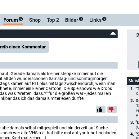
-Benachrichtigung bei Streaming- oder TV-Start
Forum
Shop
Top 2
Bilder
Links
12
1
2
reib einen Kommentar
haut. Gerade damals als kleiner steppke immer auf die
it all den wunderschönen Samstag- und sonntagmorgen
Meis
tags kamen auf RTLplus mittags zwischendurch, wenn man
hnete, immer ein kleiner Cartoon. Die Spielshows wie Drops
"
as was "Wetten, dass.?" für die großen war - jedes mal ein
K
dankbar das ich das damals miterleben durfte.
D
"
E
P
"
(
be damals selbst mitgespielt und bin derzeit auf Suche
s noch wer alte VHS o.ä. hat bitte mal auf youtube hochladen.
"
enen Kind mal zeigen ;-)