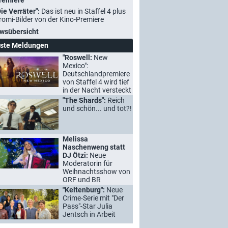
remiere
Die Verräter":
Das ist neu in Staffel 4 plus
romi-Bilder von der Kino-Premiere
wsübersicht
ste Meldungen
"Roswell:
New
Mexico":
Deutschlandpremiere
von Staffel 4 wird tief
in der Nacht versteckt
"The Shards":
Reich
und schön... und tot?!
Melissa
Naschenweng statt
DJ Ötzi:
Neue
Moderatorin für
Weihnachtsshow von
ORF und BR
"Keltenburg":
Neue
Crime-Serie mit "Der
Pass"-Star Julia
Jentsch in Arbeit