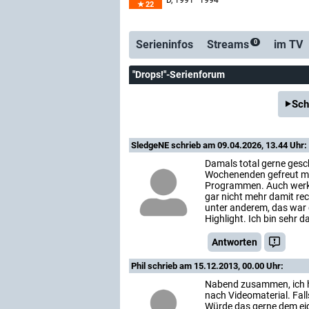
D
, 1991–1994
22
Serienticker
kostenlose E-Mail
Serieninfos
Streams
im TV
0
"Drops!"-Serienforum
Sch
SledgeNE
schrieb am 09.04.2026, 13.44 Uhr:
Damals total gerne gesc
Wochenenden gefreut m
Programmen. Auch werk
gar nicht mehr damit rec
unter anderem, das war d
Highlight. Ich bin sehr 
Antworten
Phil
schrieb am 15.12.2013, 00.00 Uhr:
Nabend zusammen, ich ha
nach Videomaterial. Fall
Würde das gerne dem eig