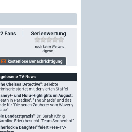
22
Fans
Serienwertung
noch keine Wertung
eigene: –
tgelesene TV-News
The Chelsea Detective":
Beliebte
rimiserie startet mit der vierten Staffel
isney+- und Hulu-Highlights im August:
Death in Paradise", "The Shards" und das
nde für "Die neuen Zauberer vom Waverly
lace"
Die Landarztpraxis":
Dr. Sarah König
Caroline Frier) besucht "Team Sonnenhof"
Sherlock & Daughter" feiert Free-TV-