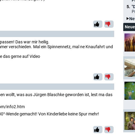
P
"
P
Ne
Neue
passen! Das war mir heilig.
mmer verschieden. Mal ein Spinnennetz, mal ne Knaufahrt und
te das gerne auf Video
sen wollt, was aus Jürgen Blaschke geworden ist, lest ma das
om/info2.htm
80°-Wende gemacht! Von Kinderliebe keine Spur mehr!