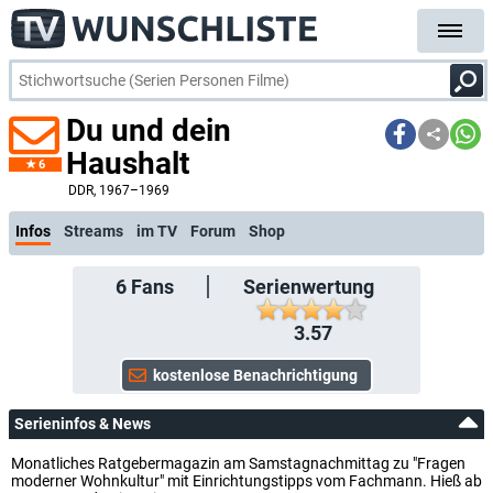
Du und dein
Haushalt
6
k
DDR
, 1967–1969
Infos
Streams
im TV
Forum
Shop
6
Fans
Serienwertung
3.57
Serieninfos & News
Monatliches Ratgebermagazin am Samstagnachmittag zu "Fragen
moderner Wohnkultur" mit Einrichtungstipps vom Fachmann. Hieß ab