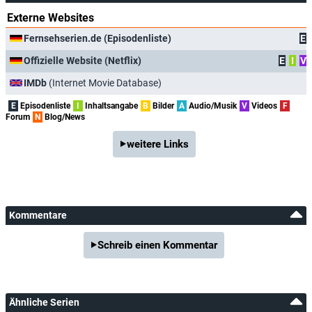
Externe Websites
Fernsehserien.de (Episodenliste)
E
Offizielle Website (Netflix)
E
I
V
IMDb
(Internet Movie Database)
E
Episodenliste
I
Inhaltsangabe
B
Bilder
A
Audio/Musik
V
Videos
F
Forum
N
Blog/News
weitere Links
Kommentare
Schreib einen Kommentar
Ähnliche Serien