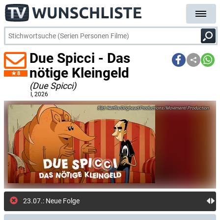
Due Spicci - Das
nötige Kleingeld
8
(Due Spicci)
I
, 2026
Netflix/Doghead Productions/Movimenti Production
23.07.: Neue Folge: Letzter Ausweg (Ne