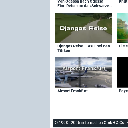
Von Odessa nach Odessa –
Knut
Eine Reise um das Schwarze
Meer
Djangos Reise – Asül bei den
Die 
Türken
Airport Frankfurt
Baye
© 1998 - 2026 imfernsehen GmbH & Co. 