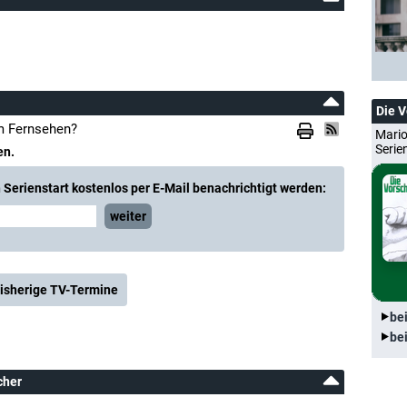
Die 
im Fernsehen?
Mario
Serie
en.
Serienstart kostenlos per E-Mail benachrichtigt werden:
weiter
isherige TV-Termine
be
be
cher