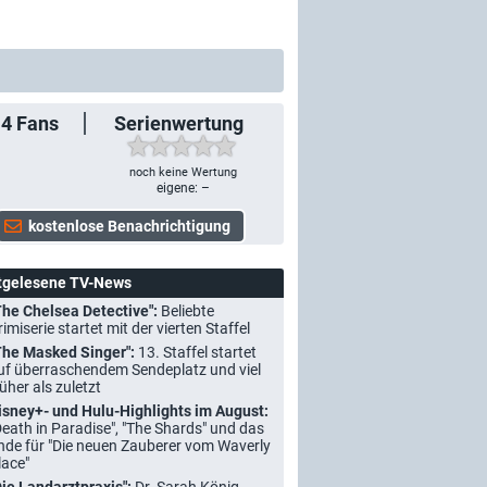
14
Fans
Serienwertung
noch keine Wertung
eigene: –
tgelesene TV-News
The Chelsea Detective":
Beliebte
rimiserie startet mit der vierten Staffel
The Masked Singer":
13. Staffel startet
uf überraschendem Sendeplatz und viel
rüher als zuletzt
isney+- und Hulu-Highlights im August:
Death in Paradise", "The Shards" und das
nde für "Die neuen Zauberer vom Waverly
lace"