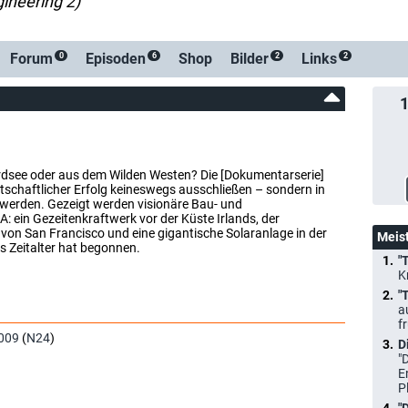
gineering 2)
Forum
Episoden
Shop
Bilder
Links
0
6
2
2
dsee oder aus dem Wilden Westen? Die [Dokumentarserie]
rtschaftlicher Erfolg keineswegs ausschließen – sondern in
werden. Gezeigt werden visionäre Bau- und
: ein Gezeitenkraftwerk vor der Küste Irlands, der
on San Francisco und eine gigantische Solaranlage in der
Meis
 Zeitalter hat begonnen.
"
K
"
a
f
009
(
N24
)
D
"
E
P