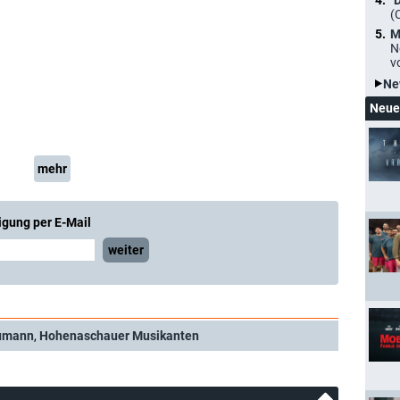
"
(
M
N
v
Ne
Neue
mehr
igung per E-Mail
weiter
umann
,
Hohenaschauer Musikanten