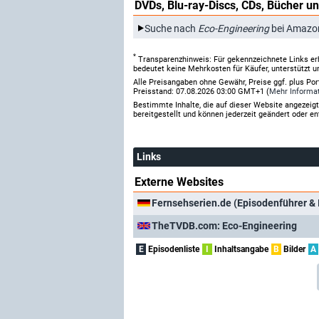
DVDs, Blu-ray-Discs, CDs, Bücher un
Suche nach
Eco-Engineering
bei Amazo
*
Transparenzhinweis: Für gekennzeichnete Links er
bedeutet keine Mehrkosten für Käufer, unterstützt u
Alle Preisangaben ohne Gewähr, Preise ggf. plus Po
Preisstand: 07.08.2026 03:00 GMT+1 (
Mehr Informa
Bestimmte Inhalte, die auf dieser Website angezei
bereitgestellt und können jederzeit geändert oder en
Links
Externe Websites
Fernsehserien.de (Episodenführer & 
TheTVDB.com: Eco-Engineering
E
Episodenliste
I
Inhaltsangabe
B
Bilder
A