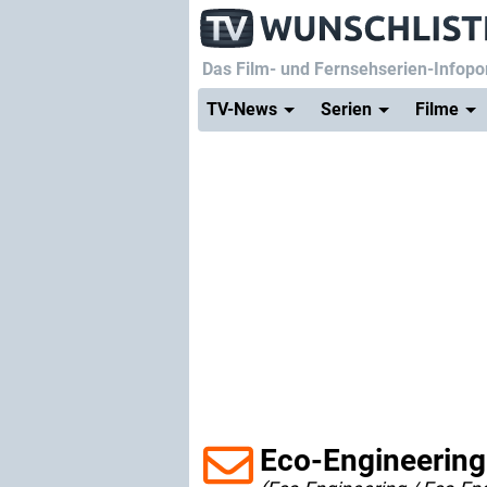
Das Film- und Fernsehserien-Infopor
TV-News
Serien
Filme
Eco-Engineering