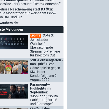
Die Landarztpraxis":
Dr. Sarah König
Caroline Frier) besucht "Team Sonnenhof"
elissa Naschenweng statt DJ Ötzi:
eue Moderatorin für Weihnachtsshow
on ORF und BR
wsübersicht
ste Meldungen
"Akte X:
UPDATE
Jenseits der
Wahrheit":
Überraschende
Streaming-Premiere
für Director's Cut
"ZDF-Fernsehgarten -
Das Quiz":
Diese
Gäste spielen gegen
Kiwi in der
Sonderfolge am 9.
August 2026
Paramount+-
Highlights im
September:
"MobLand", "South
Park", "FBI", "DOC"
und "Farscape"
Staffel 2 des