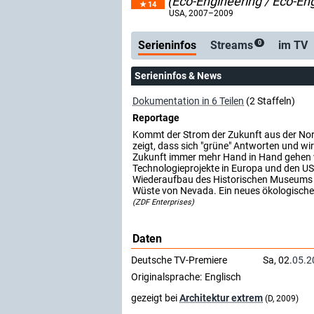
(Eco-Engineering / Eco-En
14
Serienticker
kostenlose E-Mail
USA
, 2007–2009
Serieninfos
Streams
im TV
0
Serieninfos & News
Dokumentation in 6 Teilen
(2 Staffeln)
Reportage
Kommt der Strom der Zukunft aus der Nor
zeigt, dass sich "grüne" Antworten und wi
Zukunft immer mehr Hand in Hand gehen 
Technologieprojekte in Europa und den USA
Wiederaufbau des Historischen Museums v
Wüste von Nevada. Ein neues ökologisches
(ZDF Enterprises)
Daten
Deutsche TV-Premiere
Sa, 02.
05.2
Originalsprache:
Englisch
gezeigt bei
Architektur extrem
(D, 2009)