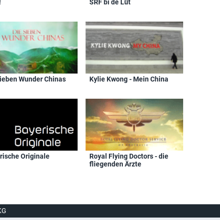
!
SRF bi de Lüt
sieben Wunder Chinas
Kylie Kwong - Mein China
rische Originale
Royal Flying Doctors - die
fliegenden Ärzte
KG