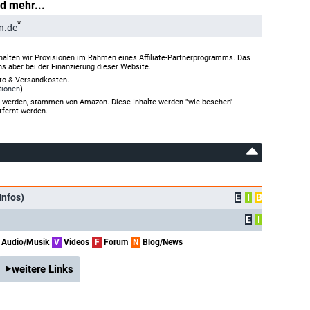
d mehr...
*
n.de
halten wir Provisionen im Rahmen eines Affiliate-Partnerprogramms. Das
ns aber bei der Finanzierung dieser Website.
rto & Versandkosten.
tionen
)
gt werden, stammen von Amazon. Diese Inhalte werden "wie besehen"
tfernt werden.
Infos)
E
I
B
E
I
Audio/Musik
V
Videos
F
Forum
N
Blog/News
weitere Links