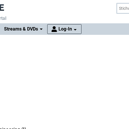
tal
Streams & DVDs
Log-In