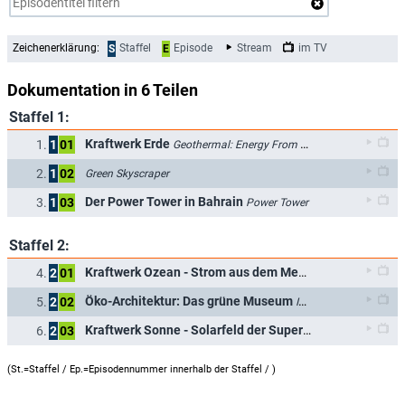
Zeichenerklärung:
Staffel
Episode
Stream
im TV
S
E
Dokumentation in 6 Teilen
Staffel 1:
Kraftwerk Erde
1.
1
01
Geothermal: Energy From Within
2.
1
02
Green Skyscraper
Der Power Tower in Bahrain
3.
1
03
Power Tower
Staffel 2:
Kraftwerk Ozean - Strom aus dem Meer
4.
2
01
Electric Ocean
Öko-Architektur: Das grüne Museum
5.
2
02
Impossible Build
Kraftwerk Sonne - Solarfeld der Superlative
6.
2
03
Sun Engine
(St.=Staffel / Ep.=Episodennummer innerhalb der Staffel /
)