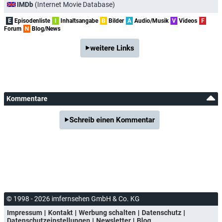
IMDb
(Internet Movie Database)
E
Episodenliste
I
Inhaltsangabe
B
Bilder
A
Audio/Musik
V
Videos
F
Forum
N
Blog/News
weitere Links
Kommentare
Schreib einen Kommentar
© 1998 - 2026 imfernsehen GmbH & Co. KG
Impressum
Kontakt
Werbung schalten
Datenschutz
Datenschutzeinstellungen
Newsletter
Blog