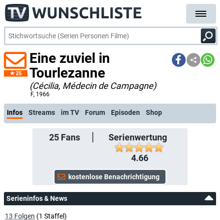
Eine zuviel in
Tourlezanne
25
(Cécilia, Médecin de Campagne)
kostenlose E-Mail-Benachrichtigung bei Streaming- oder TV-Start
F
, 1966
Infos
Streams
im TV
Forum
Episoden
Shop
25
Fans
Serienwertung
4.66
Serieninfos & News
13 Folgen
(1 Staffel)