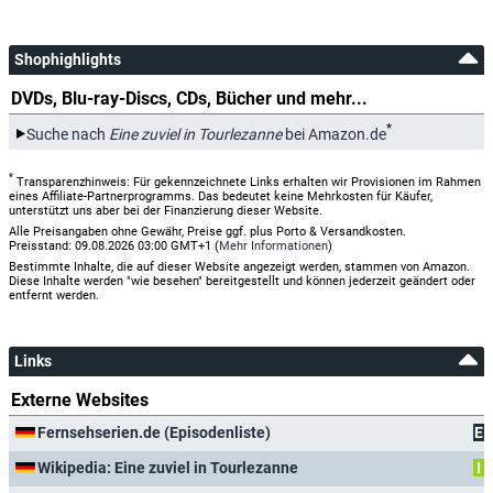
Shophighlights
DVDs, Blu-ray-Discs, CDs, Bücher und mehr...
*
Suche nach
Eine zuviel in Tourlezanne
bei Amazon.de
*
Transparenzhinweis: Für gekennzeichnete Links erhalten wir Provisionen im Rahmen
eines Affiliate-Partnerprogramms. Das bedeutet keine Mehrkosten für Käufer,
unterstützt uns aber bei der Finanzierung dieser Website.
Alle Preisangaben ohne Gewähr, Preise ggf. plus Porto & Versandkosten.
Preisstand: 09.08.2026 03:00 GMT+1 (
Mehr Informationen
)
Bestimmte Inhalte, die auf dieser Website angezeigt werden, stammen von Amazon.
Diese Inhalte werden "wie besehen" bereitgestellt und können jederzeit geändert oder
entfernt werden.
Links
Externe Websites
Fernsehserien.de (Episodenliste)
E
Wikipedia: Eine zuviel in Tourlezanne
I