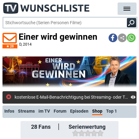
Einer wird gewinnen
D
, 2014
28
kostenlose E-Mail-Benachrichtigung bei Streaming- oder TV-Start
Infos
Streams
im TV
Forum
Episoden
Shop
Top 1
28
Fans
Serienwertung