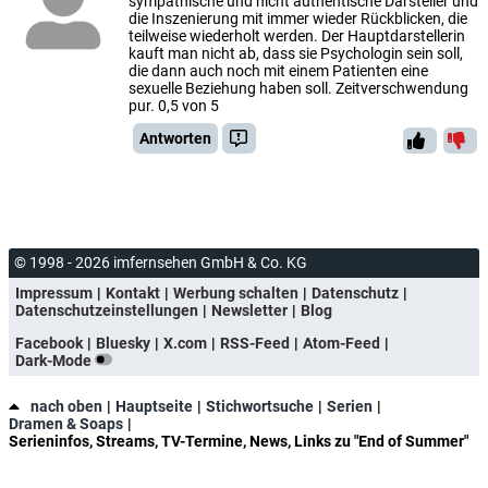
sympathische und nicht authentische Darsteller und
die Inszenierung mit immer wieder Rückblicken, die
teilweise wiederholt werden. Der Hauptdarstellerin
kauft man nicht ab, dass sie Psychologin sein soll,
die dann auch noch mit einem Patienten eine
sexuelle Beziehung haben soll. Zeitverschwendung
pur. 0,5 von 5
Antworten
© 1998 - 2026 imfernsehen GmbH & Co. KG
Impressum
Kontakt
Werbung schalten
Datenschutz
Datenschutzeinstellungen
Newsletter
Blog
Facebook
Bluesky
X.com
RSS-Feed
Atom-Feed
Dark-Mode
nach oben
Hauptseite
Stichwortsuche
Serien
Dramen & Soaps
Serieninfos, Streams, TV-Termine, News, Links zu "End of Summer"