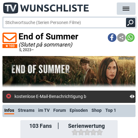
End of Summer
(Slutet på sommaren)
103
S
, 2023–
Viaplay
kostenlose E-Mail-Benachrichtigung bei Streaming
Infos
Streams
im TV
Forum
Episoden
Shop
Top 1
103
Fans
Serienwertung