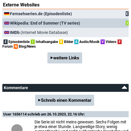
Externe Websites
Fernsehserien.de (Episodenliste)
E
Wikipedia: End of Summer (TV series)
I
IMDb
(Internet Movie Database)
E
Episodenliste
I
Inhaltsangabe
B
Bilder
A
Audio/Musik
V
Videos
F
Forum
N
Blog/News
weitere Links
Kommentare
Schreib einen Kommentar
User 1656114
schrieb am 26.10.2023, 22.16 Uhr:
Die Serie ist nicht meins gewesen. Sechs Folgen mit
je etwa einer Stunde. Langweilige Story, wenig