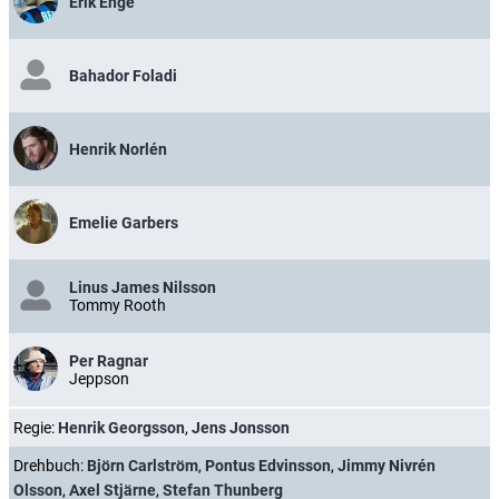
Erik Enge
Bahador Foladi
Henrik Norlén
Emelie Garbers
Linus James Nilsson
Tommy Rooth
Per Ragnar
Jeppson
Regie:
Henrik Georgsson
,
Jens Jonsson
Drehbuch:
Björn Carlström
,
Pontus Edvinsson
,
Jimmy Nivrén
Olsson
,
Axel Stjärne
,
Stefan Thunberg