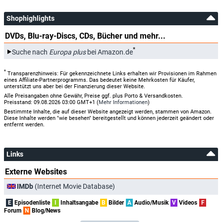
Shophighlights
DVDs, Blu-ray-Discs, CDs, Bücher und mehr...
*
Suche nach
Europa plus
bei Amazon.de
*
Transparenzhinweis: Für gekennzeichnete Links erhalten wir Provisionen im Rahmen
eines Affiliate-Partnerprogramms. Das bedeutet keine Mehrkosten für Käufer,
unterstützt uns aber bei der Finanzierung dieser Website.
Alle Preisangaben ohne Gewähr, Preise ggf. plus Porto & Versandkosten.
Preisstand: 09.08.2026 03:00 GMT+1 (
Mehr Informationen
)
Bestimmte Inhalte, die auf dieser Website angezeigt werden, stammen von Amazon.
Diese Inhalte werden "wie besehen" bereitgestellt und können jederzeit geändert oder
entfernt werden.
Links
Externe Websites
IMDb
(Internet Movie Database)
E
Episodenliste
I
Inhaltsangabe
B
Bilder
A
Audio/Musik
V
Videos
F
Forum
N
Blog/News