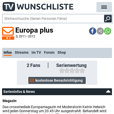
Europa plus
D
, 2011–2012
2
kostenlos
Infos
Streams
im TV
Forum
Shop
2
Fans
Serienwertung
Serieninfos & News
Magazin
Das crossmediale Europamagazin mt Moderatorin Katrin Helwich
wird jeden Donnerstag um 20.45 Uhr ausgestrahlt. Behandelt wird