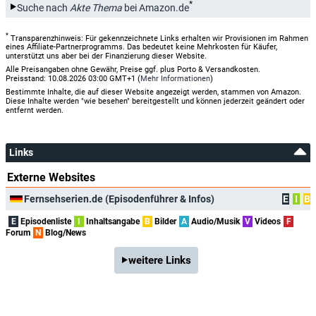
*
Suche nach
Akte Thema
bei Amazon.de
*
Transparenzhinweis: Für gekennzeichnete Links erhalten wir Provisionen im Rahmen
eines Affiliate-Partnerprogramms. Das bedeutet keine Mehrkosten für Käufer,
unterstützt uns aber bei der Finanzierung dieser Website.
Alle Preisangaben ohne Gewähr, Preise ggf. plus Porto & Versandkosten.
Preisstand: 10.08.2026 03:00 GMT+1 (
Mehr Informationen
)
Bestimmte Inhalte, die auf dieser Website angezeigt werden, stammen von Amazon.
Diese Inhalte werden "wie besehen" bereitgestellt und können jederzeit geändert oder
entfernt werden.
Links
Externe Websites
Fernsehserien.de (Episodenführer & Infos)
E
I
B
E
Episodenliste
I
Inhaltsangabe
B
Bilder
A
Audio/Musik
V
Videos
F
Forum
N
Blog/News
weitere Links