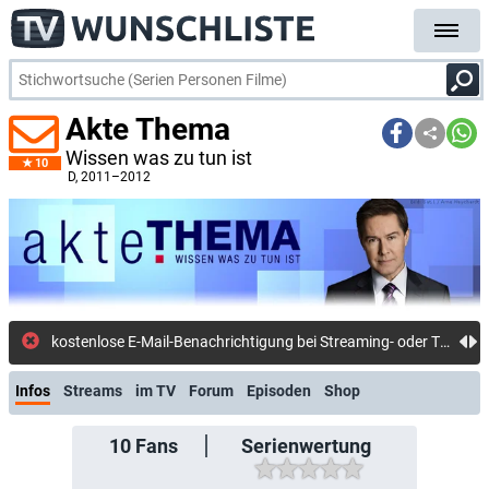
Akte Thema
Wissen was zu tun ist
10
D
, 2011–2012
kostenlose E-Mail-Benachrichtigung bei Streaming- oder TV-Start
Infos
Streams
im TV
Forum
Episoden
Shop
10
Fans
Serienwertung