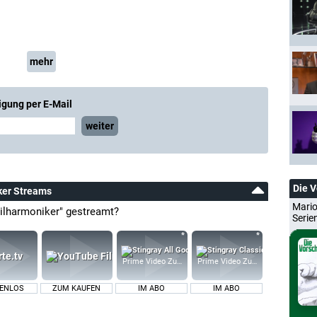
mehr
igung per E-Mail
weiter
Die 
ker Streams
Mario
hilharmoniker" gestreamt?
Serie
Prime Video Zusatz-Kanäle
Prime Video Zusatz-Kanäle
ENLOS
ZUM KAUFEN
IM ABO
IM ABO