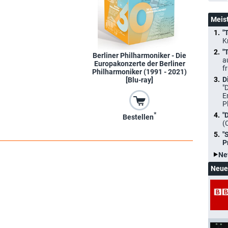
Meis
"
K
"
Berliner Philharmoniker - Die
a
Europakonzerte der Berliner
f
Philharmoniker (1991 - 2021)
D
[Blu-ray]
"
E
P
*
"
Bestellen
(
"
P
Ne
Neue