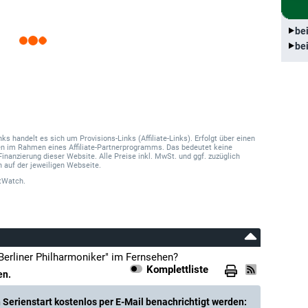
be
be
 handelt es sich um Provisions-Links (Affiliate-Links). Erfolgt über einen
onen im Rahmen eines Affiliate-Partnerprogramms. Das bedeutet keine
Finanzierung dieser Website. Alle Preise inkl. MwSt. und ggf. zuzüglich
 auf der jeweiligen Webseite.
tWatch.
Berliner Philharmoniker" im Fernsehen?
Komplettliste
en.
Serienstart kostenlos per E-Mail benachrichtigt werden: