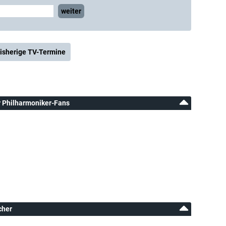
weiter
isherige TV-Termine
er Philharmoniker-Fans
cher