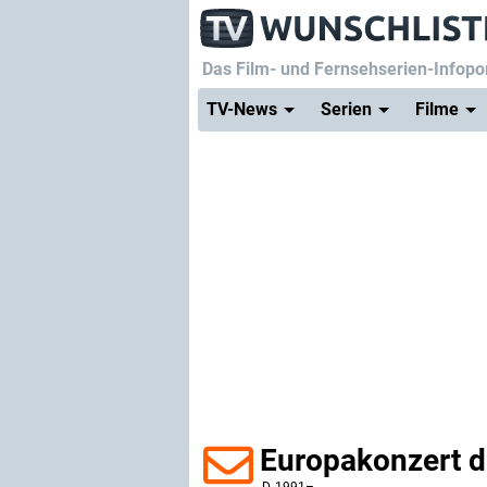
Das Film- und Fernsehserien-Infopor
TV-News
Serien
Filme
Europakonzert d