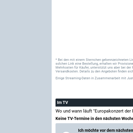
* Bei den mit einem Sternchen gekennzeichneten Links
solchen Link eine Bestellung, erhalten wir Provisi
Mehrkosten für Käufer, unterstützt uns aber bei der 
Versandkosten. Details zu den Angeboten finden sich
Einige Streaming-Daten
in Zusammenarbeit mit
Jus
Im TV
Wo und wann läuft "Europakonzert der 
Keine TV-Termine in den nächsten Woch
Ich möchte vor dem nächsten 