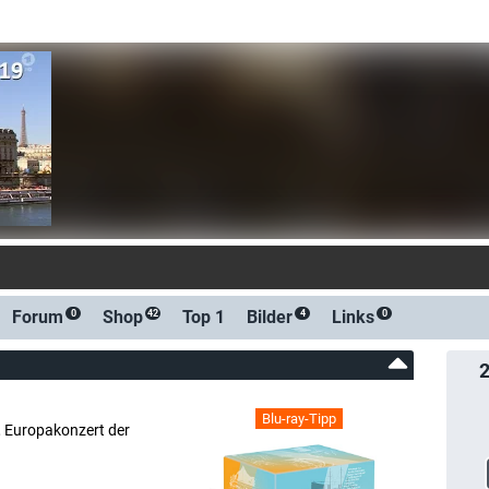
-Benachrichtigung bei Streaming- oder TV-
Forum
Shop
Top 1
Bilder
Links
0
42
4
0
Blu-ray-Tipp
a, Europakonzert der