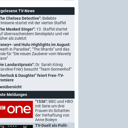
tgelesene TV-News
The Chelsea Detective":
Beliebte
rimiserie startet mit der vierten Staffel
The Masked Singer":
13. Staffel startet
uf überraschendem Sendeplatz und viel
rüher als zuletzt
isney+- und Hulu-Highlights im August:
Death in Paradise", "The Shards" und das
nde für "Die neuen Zauberer vom Waverly
lace"
Die Landarztpraxis":
Dr. Sarah König
Caroline Frier) besucht "Team Sonnenhof"
Sherlock & Daughter" feiert Free-TV-
remiere
wsübersicht
ste Meldungen
"1536":
BBC und HBO
mit Serie um drei
Frauen im Schatten
der Verhaftung von
Anne Boleyn
TV-Duell als Polit-