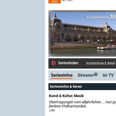
D
, 1991–
21
Serienticker
kostenlose E-Mail
Serieninfos
Streams
im TV
35
Serieninfos & News
Kunst & Kultur, Musik
Übertragungen vom alljährlichen ... nun j
Berliner Philharmoniker.
(JN)