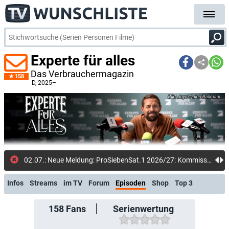
Experte für alles
Das Verbrauchermagazin
158
D
, 2025–
Joyn/Quirin Ballmann
02.07.: Neue Meldung: ProSiebenSat.1 2026/27: Kommissar Rex ermittelt weiter, Richter Hold kehrt zurück, Joko & Klaas machen Urlaub: Millionenidee, Superhirne und Dschungel Divas unter den Programm-Highlights
Infos
Streams
im TV
Forum
Episoden
Shop
Top 3
158
Fans
Serienwertung