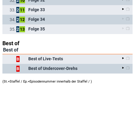
32.
2
10
Folge 33
33.
2
11
Folge 34
34.
2
12
Folge 35
35.
2
13
Best of
Best of
Best of Live-Tests
B
Best of Undercover-Drehs
B
(St.=Staffel / Ep.=Episodennummer innerhalb der Staffel /
)