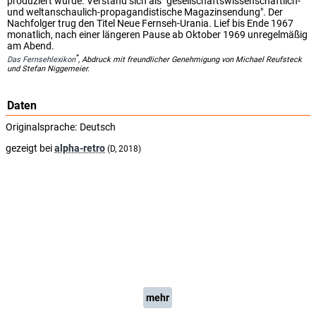
produziert wurde. Verstand sich als "gesellschaftswissenschaftlich-
und weltanschaulich-propagandistische Magazinsendung". Der
Nachfolger trug den Titel Neue Fernseh-Urania. Lief bis Ende 1967
monatlich, nach einer längeren Pause ab Oktober 1969 unregelmäßig
am Abend.
*
Das Fernsehlexikon
, Abdruck mit freundlicher Genehmigung von Michael Reufsteck
und Stefan Niggemeier.
Daten
Originalsprache:
Deutsch
gezeigt bei
alpha-retro
(D, 2018)
mehr