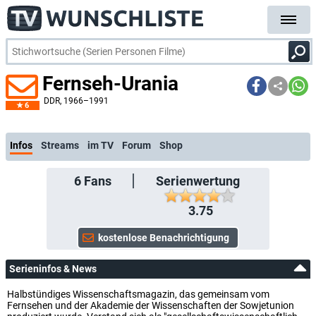
Fernseh-Urania
DDR
, 1966–1991
6
kostenlose E-Mail-Benachrichtigung bei Streaming- oder TV-Start
Infos
Streams
im TV
Forum
Shop
6
Fans
Serienwertung
3.75
Serieninfos & News
Halbstündiges Wissenschaftsmagazin, das gemeinsam vom
Fernsehen und der Akademie der Wissenschaften der Sowjetunion