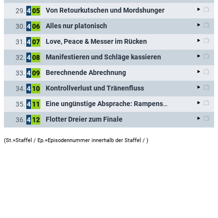
Von Retourkutschen und Mordshunger
29.
4
05
Alles nur platonisch
30.
4
06
Love, Peace & Messer im Rücken
31.
4
07
Manifestieren und Schläge kassieren
32.
4
08
Berechnende Abrechnung
33.
4
09
Kontrollverlust und Tränenfluss
34.
4
10
Eine ungünstige Absprache: Rampensäue vs. Forsthaus
35.
4
11
Flotter Dreier zum Finale
36.
4
12
(St.=Staffel / Ep.=Episodennummer innerhalb der Staffel /
)