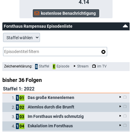
4.14
Forsthaus Rampensau Episodenliste
Zeichenerklärung:
Staffel
Episode
Stream
im TV
S
E
bisher 36 Folgen
Staffel 1: 2022
Das große Kennenlernen
1.
1
01
Atemlos durch die Brunft
2.
1
02
Im Forsthaus wird's schmutzig
3.
1
03
Eskalation im Forsthaus
4.
1
04