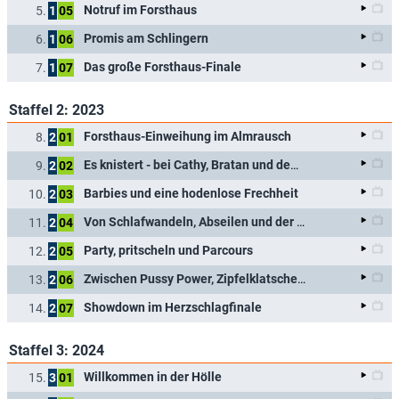
Notruf im Forsthaus
5.
1
05
Promis am Schlingern
6.
1
06
Das große Forsthaus-Finale
7.
1
07
Staffel 2: 2023
Forsthaus-Einweihung im Almrausch
8.
2
01
Es knistert - bei Cathy, Bratan und dem Spiel
9.
2
02
Barbies und eine hodenlose Frechheit
10.
2
03
Von Schlafwandeln, Abseilen und der HAK-Matura
11.
2
04
Party, pritscheln und Parcours
12.
2
05
Zwischen Pussy Power, Zipfelklatschern und Drecksarbeit
13.
2
06
Showdown im Herzschlagfinale
14.
2
07
Staffel 3: 2024
Willkommen in der Hölle
15.
3
01