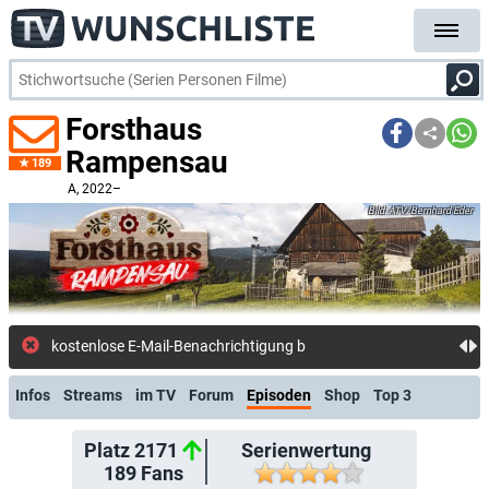
Forsthaus
Rampensau
189
A
, 2022–
ATV/Bernhard Eder
kostenlose E-Mail-Benachrichtigung bei Stre
Infos
Streams
im TV
Forum
Episoden
Shop
Top 3
Platz 2171
Serienwertung
189
Fans