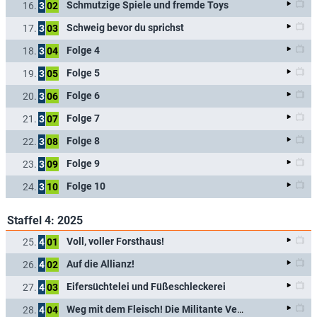
Schmutzige Spiele und fremde Toys
16.
3
02
Schweig bevor du sprichst
17.
3
03
Folge 4
18.
3
04
Folge 5
19.
3
05
Folge 6
20.
3
06
Folge 7
21.
3
07
Folge 8
22.
3
08
Folge 9
23.
3
09
Folge 10
24.
3
10
Staffel 4: 2025
Voll, voller Forsthaus!
25.
4
01
Auf die Allianz!
26.
4
02
Eifersüchtelei und Füßeschleckerei
27.
4
03
Weg mit dem Fleisch! Die Militante Veganerin kommt
28.
4
04