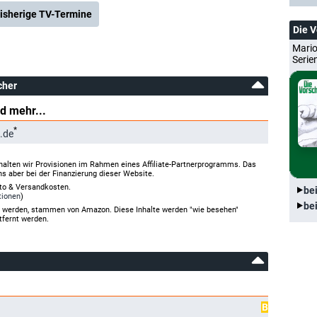
isherige TV-Termine
Die 
Mario
Serie
cher
d mehr...
*
.de
halten wir Provisionen im Rahmen eines Affiliate-Partnerprogramms. Das
ns aber bei der Finanzierung dieser Website.
rto & Versandkosten.
be
tionen
)
be
gt werden, stammen von Amazon. Diese Inhalte werden "wie besehen"
tfernt werden.
B