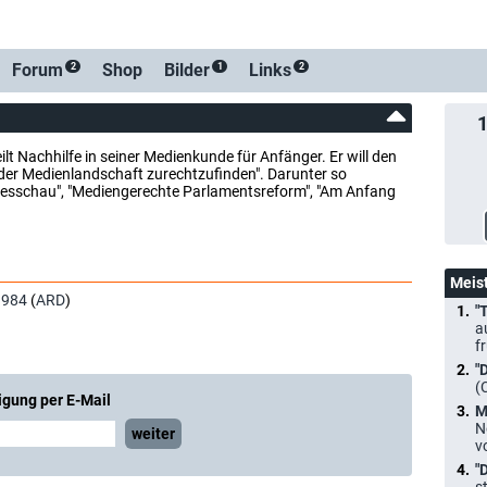
Forum
Shop
Bilder
Links
2
1
2
ilt Nachhilfe in seiner Medienkunde für Anfänger. Er will den
 der Medienlandschaft zurechtzufinden". Darunter so
gesschau", "Mediengerechte Parlamentsreform", "Am Anfang
Meis
1984
(
ARD
)
"
a
f
"
(
igung per E-Mail
M
N
weiter
v
"