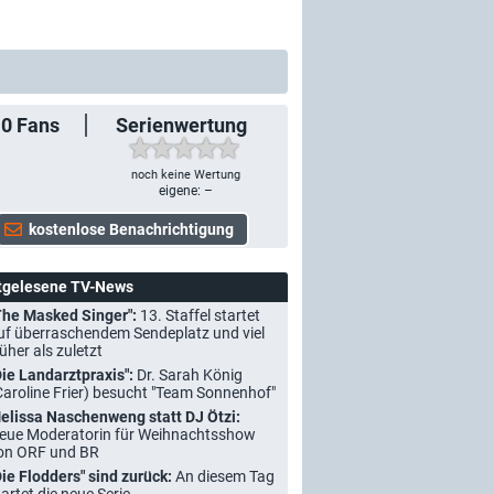
10
Fans
Serienwertung
noch keine Wertung
eigene: –
tgelesene TV-News
The Masked Singer":
13. Staffel startet
uf überraschendem Sendeplatz und viel
rüher als zuletzt
Die Landarztpraxis":
Dr. Sarah König
Caroline Frier) besucht "Team Sonnenhof"
elissa Naschenweng statt DJ Ötzi:
eue Moderatorin für Weihnachtsshow
on ORF und BR
Die Flodders" sind zurück:
An diesem Tag