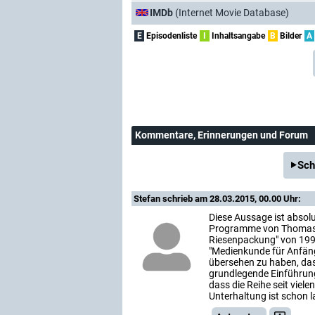
IMDb
(Internet Movie Database)
E
Episodenliste
I
Inhaltsangabe
B
Bilder
A
Kommentare
, Erinnerungen und Forum
Sch
Stefan
schrieb am 28.03.2015, 00.00 Uhr:
Diese Aussage ist absolu
Programme von Thomas Fr
Riesenpackung" von 1990 
"Medienkunde für Anfänge
übersehen zu haben, dass
grundlegende Einführung
dass die Reihe seit viele
Unterhaltung ist schon 