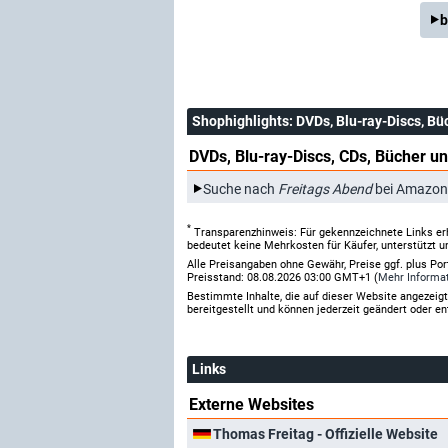
b
Shophighlights
: DVDs, Blu-ray-Discs, Bü
DVDs, Blu-ray-Discs, CDs, Bücher un
Suche nach
Freitags Abend
bei Amazon
*
Transparenzhinweis: Für gekennzeichnete Links er
bedeutet keine Mehrkosten für Käufer, unterstützt u
Alle Preisangaben ohne Gewähr, Preise ggf. plus Po
Preisstand: 08.08.2026 03:00 GMT+1 (
Mehr Informa
Bestimmte Inhalte, die auf dieser Website angezei
bereitgestellt und können jederzeit geändert oder en
Links
Externe Websites
Thomas Freitag - Offizielle Website