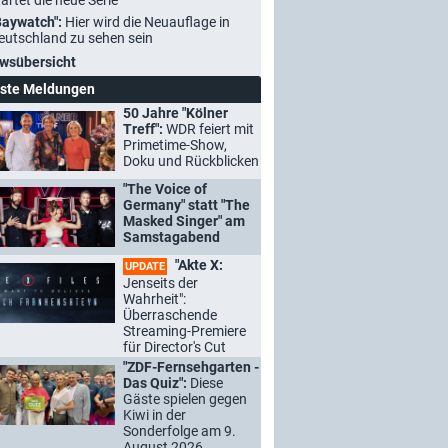
tartet die neue Serie
Baywatch":
Hier wird die Neuauflage in
eutschland zu sehen sein
wsübersicht
ste Meldungen
50 Jahre "Kölner
Treff":
WDR feiert mit
Primetime-Show,
Doku und Rückblicken
"The Voice of
Germany" statt "The
Masked Singer" am
Samstagabend
"Akte X:
UPDATE
Jenseits der
Wahrheit":
Überraschende
Streaming-Premiere
für Director's Cut
"ZDF-Fernsehgarten -
Das Quiz":
Diese
Gäste spielen gegen
Kiwi in der
Sonderfolge am 9.
August 2026