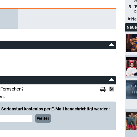
s
"
D
Ne
Neue
 Fernsehen?
en.
Serienstart kostenlos per E-Mail benachrichtigt werden:
weiter