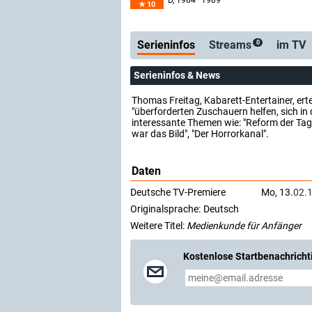
D
, 1984–1989
10
Serienticker
kostenlos
Serieninfos
Streams
im TV
0
Serieninfos & News
Thomas Freitag, Kabarett-Entertainer, erte
"überforderten Zuschauern helfen, sich in
interessante Themen wie: "Reform der Ta
war das Bild", "Der Horrorkanal".
Daten
Deutsche TV-Premiere
Mo, 13.
02.
Originalsprache:
Deutsch
Weitere Titel:
Medienkunde für Anfänger
Kostenlose Startbenachricht