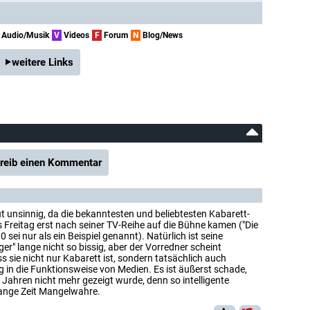
Audio/Musik
V
Videos
F
Forum
N
Blog/News
weitere Links
reib einen Kommentar
t unsinnig, da die bekanntesten und beliebtesten Kabarett-
eitag erst nach seiner TV-Reihe auf die Bühne kamen ("Die
sei nur als ein Beispiel genannt). Natürlich ist seine
r" lange nicht so bissig, aber der Vorredner scheint
 sie nicht nur Kabarett ist, sondern tatsächlich auch
 in die Funktionsweise von Medien. Es ist äußerst schade,
n Jahren nicht mehr gezeigt wurde, denn so intelligente
lange Zeit Mangelwahre.