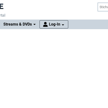
tal
Streams & DVDs
Log-In