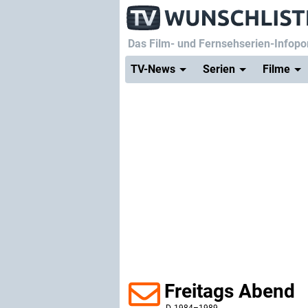
Das Film- und Fernsehserien-Infopor
TV-News
Serien
Filme
Freitags Abend