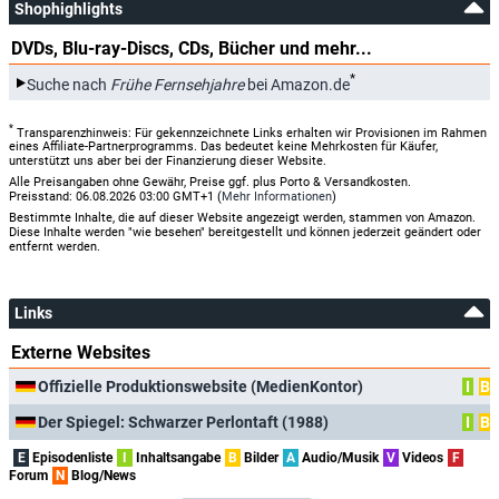
Shophighlights
DVDs, Blu-ray-Discs, CDs, Bücher und mehr...
*
Suche nach
Frühe Fernsehjahre
bei Amazon.de
*
Transparenzhinweis: Für gekennzeichnete Links erhalten wir Provisionen im Rahmen
eines Affiliate-Partnerprogramms. Das bedeutet keine Mehrkosten für Käufer,
unterstützt uns aber bei der Finanzierung dieser Website.
Alle Preisangaben ohne Gewähr, Preise ggf. plus Porto & Versandkosten.
Preisstand: 06.08.2026 03:00 GMT+1 (
Mehr Informationen
)
Bestimmte Inhalte, die auf dieser Website angezeigt werden, stammen von Amazon.
Diese Inhalte werden "wie besehen" bereitgestellt und können jederzeit geändert oder
entfernt werden.
Links
Externe Websites
Offizielle Produktionswebsite (MedienKontor)
I
B
Der Spiegel: Schwarzer Perlontaft (1988)
I
B
E
Episodenliste
I
Inhaltsangabe
B
Bilder
A
Audio/Musik
V
Videos
F
Forum
N
Blog/News