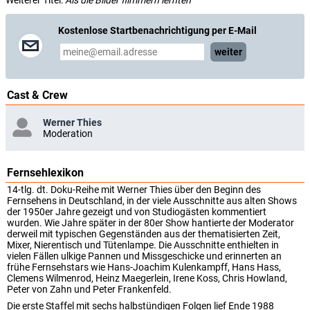
Weiterer Titel:
Als die Bilder flimmern lernten
Kostenlose Startbenachrichtigung per E-Mail
weiter
Cast & Crew
Werner Thies
Moderation
Fernsehlexikon
14-tlg. dt. Doku-Reihe mit Werner Thies über den Beginn des
Fernsehens in Deutschland, in der viele Ausschnitte aus alten Shows
der 1950er Jahre gezeigt und von Studiogästen kommentiert
wurden. Wie Jahre später in der 80er Show hantierte der Moderator
derweil mit typischen Gegenständen aus der thematisierten Zeit,
Mixer, Nierentisch und Tütenlampe. Die Ausschnitte enthielten in
vielen Fällen ulkige Pannen und Missgeschicke und erinnerten an
frühe Fernsehstars wie Hans-Joachim Kulenkampff, Hans Hass,
Clemens Wilmenrod, Heinz Maegerlein, Irene Koss, Chris Howland,
Peter von Zahn und Peter Frankenfeld.
Die erste Staffel mit sechs halbstündigen Folgen lief Ende 1988