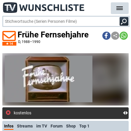
Frühe Fernsehjahre
D
, 1988–1990
14
kostenlose E-Mail-B
Infos
Streams
im TV
Forum
Shop
Top 1