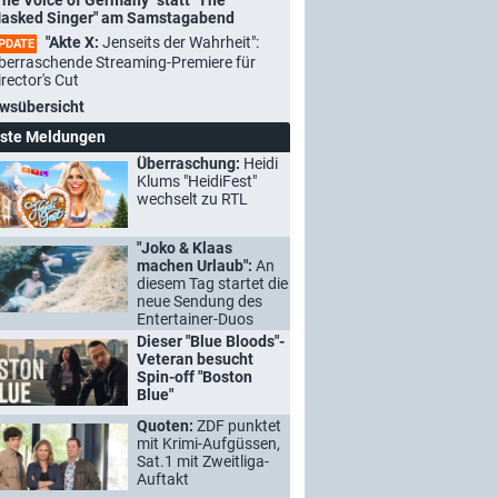
The Voice of Germany" statt "The
asked Singer" am Samstagabend
"Akte X:
Jenseits der Wahrheit":
PDATE
berraschende Streaming-Premiere für
irector's Cut
wsübersicht
ste Meldungen
Überraschung:
Heidi
Klums "HeidiFest"
wechselt zu RTL
"Joko & Klaas
machen Urlaub":
An
diesem Tag startet die
neue Sendung des
Entertainer-Duos
Dieser "Blue Bloods"-
Veteran besucht
Spin-off "Boston
Blue"
Quoten:
ZDF punktet
mit Krimi-Aufgüssen,
Sat.1 mit Zweitliga-
Auftakt