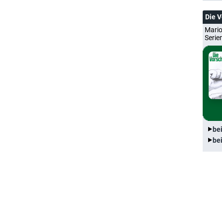
Die 
Mario
Serie
be
be