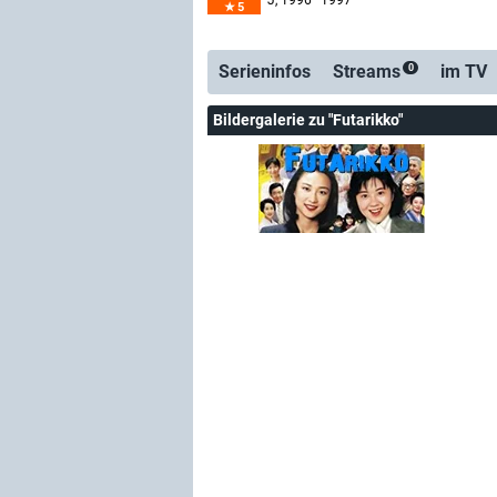
J
, 1996–1997
5
Serienticker
kos
Serieninfos
Streams
im TV
0
Bildergalerie zu "Futarikko"