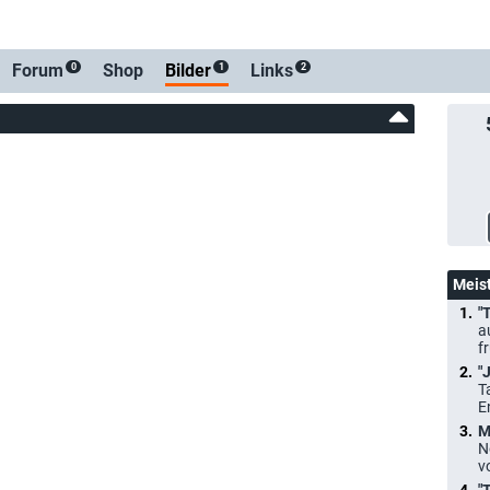
Forum
Shop
Bilder
Links
0
1
2
Meis
"
a
f
"
T
E
M
N
v