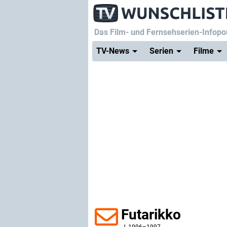
Das Film- und Fernsehserien-Infopor
TV-News
Serien
Filme
Futarikko