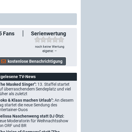
5
Fans
Serienwertung
noch keine Wertung
eigene: –
tgelesene TV-News
The Masked Singer":
13. Staffel startet
uf überraschendem Sendeplatz und viel
rüher als zuletzt
Joko & Klaas machen Urlaub":
An diesem
ag startet die neue Sendung des
ntertainer-Duos
elissa Naschenweng statt DJ Ötzi:
eue Moderatorin für Weihnachtsshow
on ORF und BR