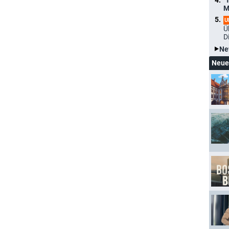
"
M
U
Ü
D
Ne
Neue