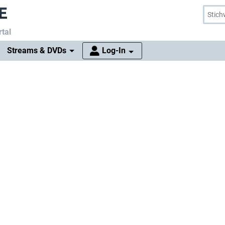
tal
Streams & DVDs
Log-In