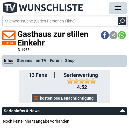
Gasthaus zur stillen
Einkehr
13
kostenlose E-Mail-Benachrichtigung bei Streaming- oder TV-Start
D
, 1965
Infos
Streams
im TV
Forum
Shop
13
Fans
Serienwertung
4.52
Serieninfos & News
Noch keine Inhaltsangabe vorhanden.