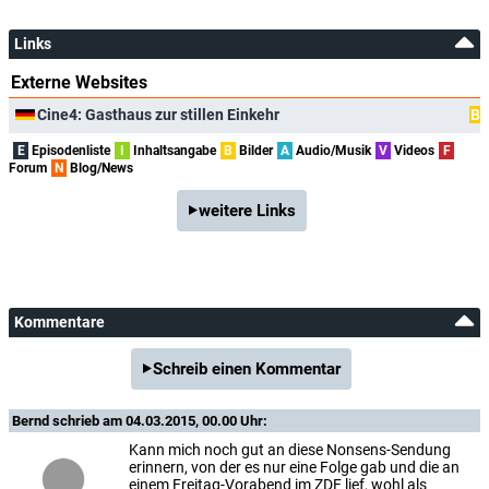
Links
Externe Websites
Cine4: Gasthaus zur stillen Einkehr
B
E
Episodenliste
I
Inhaltsangabe
B
Bilder
A
Audio/Musik
V
Videos
F
Forum
N
Blog/News
weitere Links
Kommentare
Schreib einen Kommentar
Bernd
schrieb am 04.03.2015, 00.00 Uhr:
Kann mich noch gut an diese Nonsens-Sendung
erinnern, von der es nur eine Folge gab und die an
einem Freitag-Vorabend im ZDF lief, wohl als