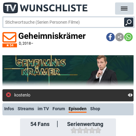
Geheimniskrämer
D
, 2018–
54
kostenlose E-Ma
Infos
Streams
im TV
Forum
Episoden
Shop
54
Fans
Serienwertung