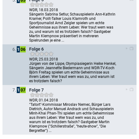
WDR, 18.03.2018
Sängerin Sabrina Setlur, Schauspielerin Ann-Kathrin 
Kramer, Polit-Talker Louis Klamroth und 
Sportjournalist Arnd Zeigler spielen um echte 
Geheimnisse aus ihrem Leben: Wer traut wem was 
zu, und warum ist es trotzdem falsch? Gastgeber 
Martin Klempnow präsentiert in mehreren 
Spielrunden je eine ...
Folge 6
6.
1
06
WDR, 25.03.2018
Jürgen von der Lippe, Olympiasiegerin Heike Henkel, 
Sängerin Jeannette Biedermann und WDR-TV-Koch 
Björn Freitag spielen um echte Geheimnisse aus 
ihrem Leben: Wer traut wem was zu, und warum ist 
es trotzdem falsch?
Folge 7
7.
1
07
WDR, 01.04.2018
"Tatort"-Kommissar Miroslav Nemec, Bürger Lars 
Dietrich, Autor Manuel Andrack und Schauspielerin 
Minh-Khai Phan-Thi spielen um echte Geheimnisse 
aus ihrem Leben: Wer traut wem was zu, und 
warum ist es trotzdem falsch? Gastgeber Martin 
Klempnow ("Schillerstraße", "heute-show", "Die 
Bergretter") ...