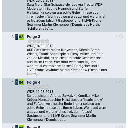
WDR, 25.02.2018
Sara Nuru, Star-Schauspieler Ludwig Trepte, WDR-
Moderatorin Sabine Heinrich und Steffen 
Hallaschka spielen um echte Geheimnisse aus 
ihrem Leben: Wer traut wem was zu, und warum ist 
es trotzdem falsch? Gastgeber und 1-LIVE-Krone-
Gewinner Martin Klempnow ('Dennis aus Hürth', 
'Schillerstraße', ...
Folge 3
3.
1
03
WDR, 04.03.2018
ARD-Satirikerin Maren Kroymann, Köchin Sarah 
Wiener, 'Tatort'-Schauspieler Richy Müller und Enie 
van de Meiklokjes spielen um echte Geheimnisse 
aus ihrem Leben: Wer traut wem was zu, und 
warum ist es trotzdem falsch? Gastgeber und 1-
LIVE-Krone-Gewinner Martin Klempnow ('Dennis aus 
Hürth', ...
Folge 4
4.
1
04
WDR, 11.03.2018
Schauspielerin Andrea Sawatzki, Komiker Mike 
Krüger, Hans-Joachim Heist aus der "heute-show" 
und Fußballweltmeister Bodo Illgner spielen um 
echte Geheimnisse aus ihrem Leben: Wer traut wem 
was zu, und warum ist es trotzdem falsch? 
Gastgeber und 1-LIVE-Krone-Gewinner Martin 
Klempnow ('Dennis aus ...
Folge 5
5.
1
05