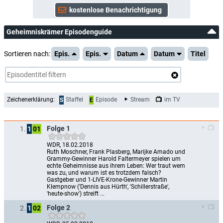
Geheimniskrämer Episodenguide
Sortieren nach:
Epis.
Epis.
Datum
Datum
Titel
Zeichenerklärung:
Staffel
Episode
Stream
im TV
S
E
Folge 1
1.
1
01
WDR, 18.02.2018
Ruth Moschner, Frank Plasberg, Marijke Amado und 
Grammy-Gewinner Harold Faltermeyer spielen um 
echte Geheimnisse aus ihrem Leben: Wer traut wem 
was zu, und warum ist es trotzdem falsch? 
Gastgeber und 1-LIVE-Krone-Gewinner Martin 
Klempnow ('Dennis aus Hürth', 'Schillerstraße', 
'heute-show') streift ...
Folge 2
2.
1
02