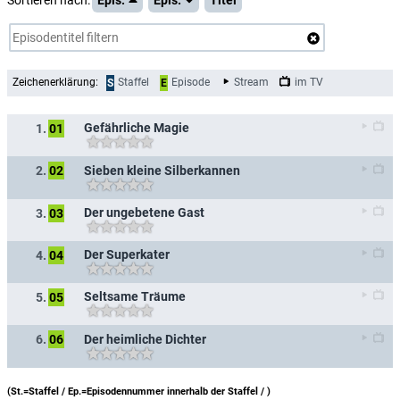
Sortieren nach:
Epis.
Epis.
Titel
Zeichenerklärung:
Staffel
Episode
Stream
im TV
S
E
Gefährliche Magie
1.
01
Sieben kleine Silberkannen
2.
02
Der ungebetene Gast
3.
03
Der Superkater
4.
04
Seltsame Träume
5.
05
Der heimliche Dichter
6.
06
(St.=Staffel / Ep.=Episodennummer innerhalb der Staffel /
)