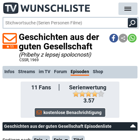
Geschichten aus der
guten Gesellschaft
11
(Pribehy z lepsej spolocnosti)
kostenlose E-Mail-Benachrichtigung bei Streaming- oder TV-Start
CSSR
, 1969
Infos
Streams
im TV
Forum
Episoden
Shop
11
Fans
Serienwertung
3.57
Geschichten aus der guten Gesellschaft Episodenliste