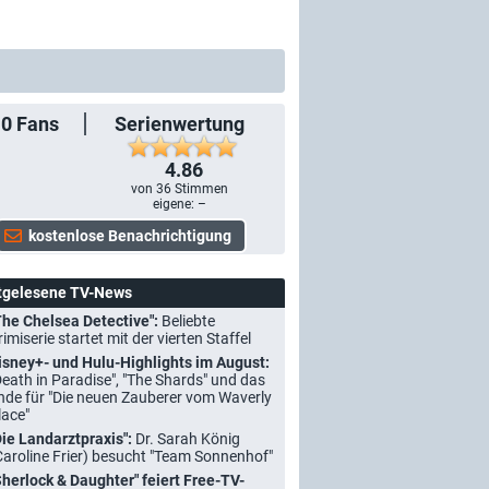
10
Fans
Serienwertung
4.86
von
36
Stimmen
eigene: –
tgelesene TV-News
The Chelsea Detective":
Beliebte
rimiserie startet mit der vierten Staffel
isney+- und Hulu-Highlights im August:
Death in Paradise", "The Shards" und das
nde für "Die neuen Zauberer vom Waverly
lace"
Die Landarztpraxis":
Dr. Sarah König
Caroline Frier) besucht "Team Sonnenhof"
Sherlock & Daughter" feiert Free-TV-