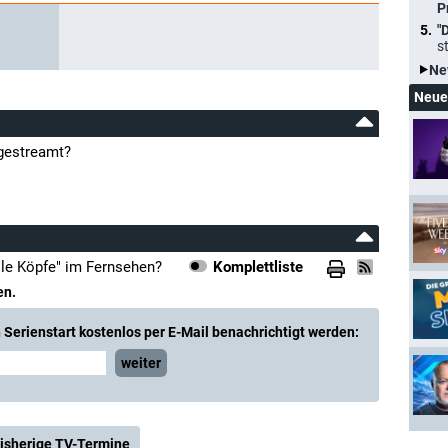
P
"
s
Ne
Neue
 gestreamt?
lle Köpfe" im Fernsehen?
Komplettliste
en.
Serienstart kostenlos per E-Mail benachrichtigt werden:
weiter
isherige TV-Termine