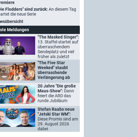
remiere
Die Flodders" sind zurück:
An diesem Tag
tartet die neue Serie
wsübersicht
ste Meldungen
"The Masked Singer":
13. Staffel startet auf
überraschendem
Sendeplatz und viel
früher als zuletzt
"The Five Star
Weeked" staubt
überraschende
Verlängerung ab
20 Jahre "Die große
Maus-Show":
Dann
feiert die ARD das
runde Jubiläum
Stefan Raabs neue
"Jetski Star WM":
Diese Promis sind am
29. August 2026
dabei