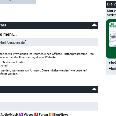
Die 
Mario
Serie
cher
d mehr...
*
e
bei Amazon.de
halten wir Provisionen im Rahmen eines Affiliate-Partnerprogramms. Das
ns aber bei der Finanzierung dieser Website.
rto & Versandkosten.
be
tionen
)
be
gt werden, stammen von Amazon. Diese Inhalte werden "wie besehen"
tfernt werden.
Audio/Musik
V
Videos
F
Forum
N
Blog/News