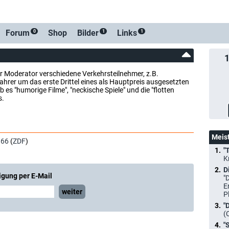
Forum
Shop
Bilder
Links
0
1
1
er Moderator verschiedene Verkehrsteilnehmer, z.B.
hrer um das erste Drittel eines als Hauptpreis ausgesetzten
es "humorige Filme", "neckische Spiele" und die "flotten
s.
Meis
966
(
ZDF
)
"
K
D
igung per E-Mail
"
E
weiter
P
"
(
"