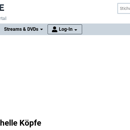
tal
Streams & DVDs
Log-In
 helle Köpfe