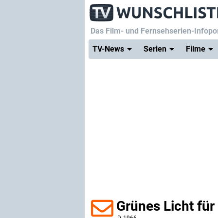
Das Film- und Fernsehserien-Infopor
TV-News
Serien
Filme
Grünes Licht für