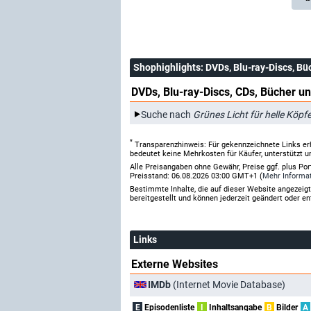
Shophighlights
: DVDs, Blu-ray-Discs, Bü
DVDs, Blu-ray-Discs, CDs, Bücher un
Suche nach
Grünes Licht für helle Köpf
*
Transparenzhinweis: Für gekennzeichnete Links er
bedeutet keine Mehrkosten für Käufer, unterstützt u
Alle Preisangaben ohne Gewähr, Preise ggf. plus Po
Preisstand: 06.08.2026 03:00 GMT+1 (
Mehr Informa
Bestimmte Inhalte, die auf dieser Website angezei
bereitgestellt und können jederzeit geändert oder en
Links
Externe Websites
IMDb
(Internet Movie Database)
E
Episodenliste
I
Inhaltsangabe
B
Bilder
A