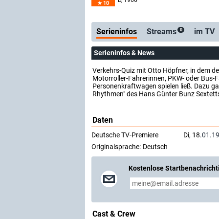
D
, 1966
10
Serienticker
koste
Serieninfos
Streams
im TV
0
Serieninfos & News
Verkehrs-Quiz mit Otto Höpfner, in dem d
Motorroller-Fahrerinnen, PKW- oder Bus-Fa
Personenkraftwagen spielen ließ. Dazu gab 
Rhythmen" des Hans Günter Bunz Sextett
Daten
Deutsche TV-Premiere
Di, 18.
01.1
Originalsprache:
Deutsch
Kostenlose Startbenachricht
Cast & Crew