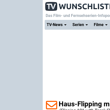
Das Film- und Fernsehserien-Infopor
TV-News
Serien
Filme
Haus-Flipping mi