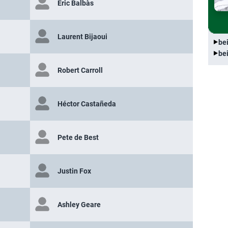
Eric Balbàs
Laurent Bijaoui
be
be
Robert Carroll
Héctor Castañeda
Pete de Best
Justin Fox
Ashley Geare