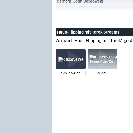
Kamera:
John Dabrowski
Schnitt:
Evald Johnson
Haus-Flipping mit Tarek Streams
Wo wird "Haus-Flipping mit Tarek" ges
Prime Video Zusatz-Kanäle
ZUM KAUFEN
IM ABO