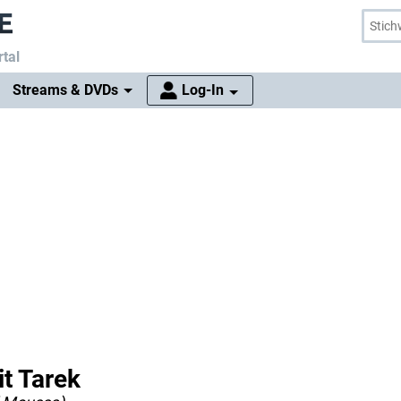
tal
Streams & DVDs
Log-In
t Tarek