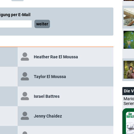
igung per E-Mail
weiter
Heather Rae El Moussa
Taylor El Moussa
Die 
Israel Battres
Mario
Serie
Jenny Chaidez