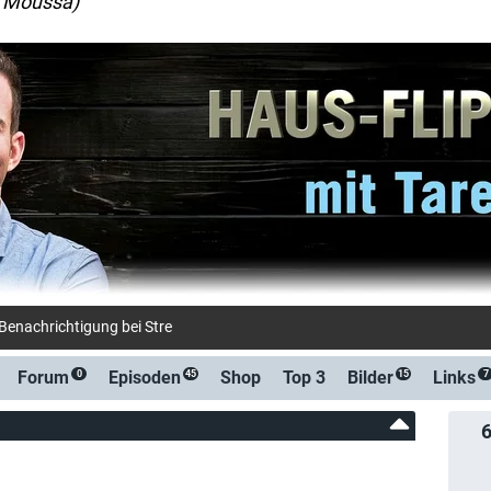
El Moussa)
-Benachrichtigung bei Streaming- oder TV-Start
Forum
Episoden
Shop
Top 3
Bilder
Links
0
45
15
7