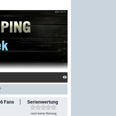
HGTV
66
Fans
Serienwertung
noch keine Wertung