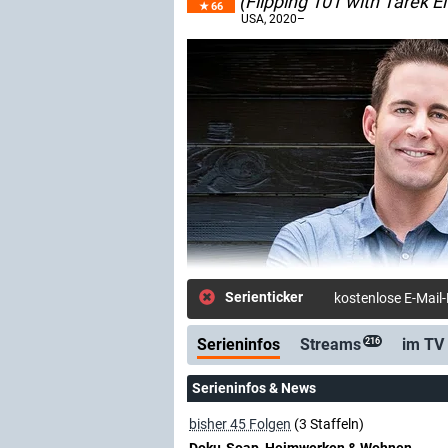
(Flipping 101 with Tarek 
66
USA
, 2020–
Serienticker
kostenlose E-Mail
Serieninfos
Streams
im TV
216
Serieninfos & News
bisher 45 Folgen
(3 Staffeln)