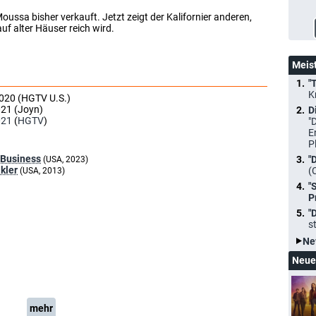
ussa bisher verkauft. Jetzt zeigt der Kalifornier anderen,
f alter Häuser reich wird.
Meis
"
K
2020 (HGTV U.S.)
021 (Joyn)
D
021
(
HGTV
)
"
E
P
 Business
"
(USA, 2023)
kler
(
(USA, 2013)
"
P
"
s
Ne
Neue
mehr