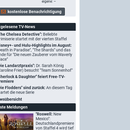
eigene: –
tgelesene TV-News
The Chelsea Detective":
Beliebte
rimiserie startet mit der vierten Staffel
isney+- und Hulu-Highlights im August:
Death in Paradise", "The Shards" und das
nde für "Die neuen Zauberer vom Waverly
lace"
Die Landarztpraxis":
Dr. Sarah König
Caroline Frier) besucht "Team Sonnenhof"
Sherlock & Daughter" feiert Free-TV-
remiere
Die Flodders" sind zurück:
An diesem Tag
tartet die neue Serie
wsübersicht
ste Meldungen
"Roswell:
New
Mexico":
Deutschlandpremiere
von Staffel 4 wird tief