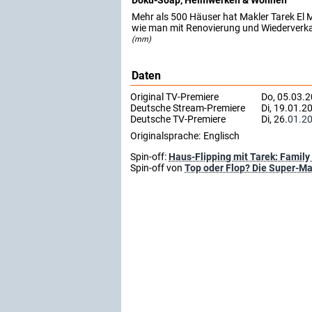
Doku-Soap, Heimwerken & Wohnen
Mehr als 500 Häuser hat Makler Tarek El Mo
wie man mit Renovierung und Wiederverkau
(mm)
Daten
Original TV-Premiere
Do, 05.03.
Deutsche Stream-Premiere
Di, 19.01.2
Deutsche TV-Premiere
Di, 26.
01.2
Originalsprache:
Englisch
Spin-off:
Haus-Flipping mit Tarek: Family
Spin-off von
Top oder Flop? Die Super-Ma