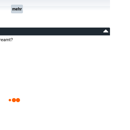
mehr
treamt?