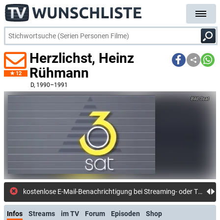
Herzlichst, Heinz
Rühmann
12
D
, 1990–1991
3sat
kostenlose E-Mail-Benachrichtigung bei Streaming- oder TV-Start
Infos
Streams
im TV
Forum
Episoden
Shop