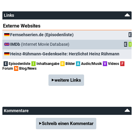
Links
Externe Websites
Fernsehserien.de (Episodenliste)
E
IMDb
(Internet Movie Database)
E
I
Heinz-Rühmann-Gedenkseite: Herzlichst Heinz Rühmann
E
Episodenliste
I
Inhaltsangabe
B
Bilder
A
Audio/Musik
V
Videos
F
Forum
N
Blog/News
weitere Links
Kommentare
Schreib einen Kommentar