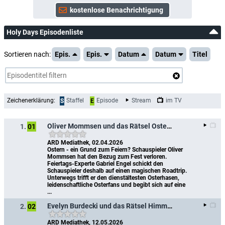
Holy Days Episodenliste
Sortieren nach:
Epis.
Epis.
Datum
Datum
Titel
Zeichenerklärung:
Staffel
Episode
Stream
im TV
S
E
Oliver Mommsen und das Rätsel Ostern
1.
01
ARD Mediathek, 02.04.2026
Ostern - ein Grund zum Feiern? Schauspieler Oliver 
Mommsen hat den Bezug zum Fest verloren. 
Feiertags-Experte Gabriel Engel schickt den 
Schauspieler deshalb auf einen magischen Roadtrip. 
Unterwegs trifft er den dienstältesten Osterhasen, 
leidenschaftliche Osterfans und begibt sich auf eine 
...
Evelyn Burdecki und das Rätsel Himmelfahrt
2.
02
ARD Mediathek, 12.05.2026