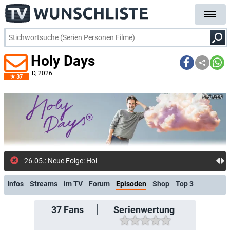
Holy Days
D
, 2026–
37
MDR
26.05.: Neue Folge: Holy Days
Infos
Streams
im TV
Forum
Episoden
Shop
Top 3
37
Fans
Serienwertung