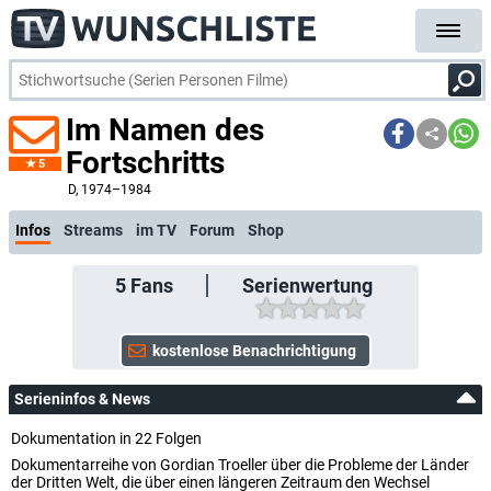
Im Namen des
Fortschritts
5
kostenlose E-Mail-Benachrichtigung bei Streaming- oder TV-Start
D
, 1974–1984
Infos
Streams
im TV
Forum
Shop
5
Fans
Serienwertung
Serieninfos & News
Dokumentation in 22 Folgen
Dokumentarreihe von Gordian Troeller über die Probleme der Länder
der Dritten Welt, die über einen längeren Zeitraum den Wechsel