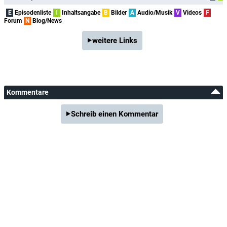
E
Episodenliste
I
Inhaltsangabe
B
Bilder
A
Audio/Musik
V
Videos
F
Forum
N
Blog/News
weitere Links
Kommentare
Schreib einen Kommentar