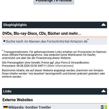
bisherige TV-Termine
Shophighlights
DVDs, Blu-ray-Discs, CDs, Bücher und mehr...
*
Suche nach
Im Namen des Fortschritts
bei Amazon.de
*
Transparenzhinweis: Für gekennzeichnete Links erhalten wir Provisionen im Rahmen
eines Affiliate-Partnerprogramms. Das bedeutet keine Mehrkosten für Käufer,
unterstützt uns aber bei der Finanzierung dieser Website.
Alle Preisangaben ohne Gewähr, Preise ggf. plus Porto & Versandkosten.
Preisstand: 08.08.2026 03:00 GMT+1 (
Mehr Informationen
)
Bestimmte Inhalte, die auf dieser Website angezeigt werden, stammen von Amazon.
Diese Inhalte werden "wie besehen" bereitgestellt und können jederzeit geändert oder
entfernt werden.
Links
Externe Websites
Wikipedia: Gordian Troeller
E
I