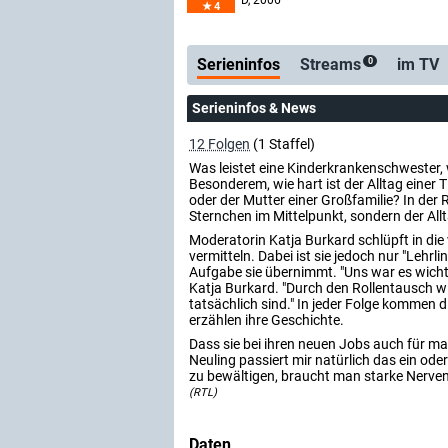
D
, 2006
4
Serienticker
kostenlose E-Mail
Serieninfos
Streams
im TV
0
Serieninfos & News
12 Folgen
(1 Staffel)
Was leistet eine Kinderkrankenschwester
Besonderem, wie hart ist der Alltag einer 
oder der Mutter einer Großfamilie? In der
Sternchen im Mittelpunkt, sondern der All
Moderatorin Katja Burkard schlüpft in die
vermitteln. Dabei ist sie jedoch nur "Lehr
Aufgabe sie übernimmt. "Uns war es wichtig
Katja Burkard. "Durch den Rollentausch wi
tatsächlich sind." In jeder Folge kommen d
erzählen ihre Geschichte.
Dass sie bei ihren neuen Jobs auch für ma
Neuling passiert mir natürlich das ein ode
zu bewältigen, braucht man starke Nerven 
(RTL)
Daten