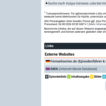
Suche nach
Katjas härteste Jobs
bei A
*
Transparenzhinweis: Für gekennzeichnete Links er
bedeutet keine Mehrkosten für Käufer, unterstützt u
Alle Preisangaben ohne Gewähr, Preise ggf. plus Po
Preisstand: 06.08.2026 03:00 GMT+1 (
Mehr Informa
Bestimmte Inhalte, die auf dieser Website angezei
bereitgestellt und können jederzeit geändert oder en
Links
Externe Websites
Fernsehserien.de (Episodenführer & 
IMDb
(Internet Movie Database)
E
Episodenliste
I
Inhaltsangabe
B
Bilder
A