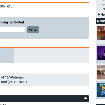
P
"
006
(
RTL
)
s
Ne
Neue
igung per E-Mail
weiter
nkt 12"-Veteranin
urkard (25.10.2021)