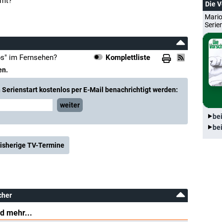
amt?
Die 
Mario
Serie
bs" im Fernsehen?
Komplettliste
en.
Serienstart kostenlos per E-Mail benachrichtigt werden:
weiter
be
be
isherige TV-Termine
cher
d mehr...