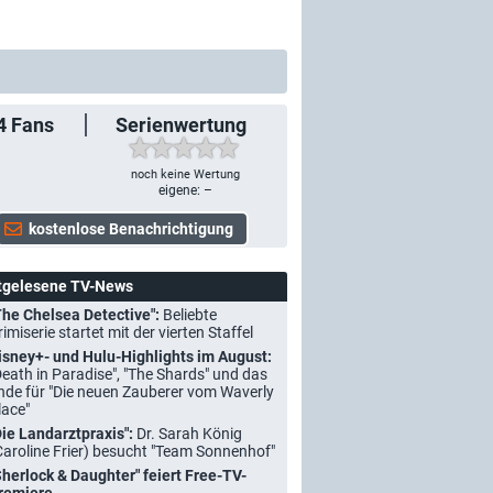
4
Fans
Serienwertung
noch keine Wertung
eigene: –
tgelesene TV-News
The Chelsea Detective":
Beliebte
rimiserie startet mit der vierten Staffel
isney+- und Hulu-Highlights im August:
Death in Paradise", "The Shards" und das
nde für "Die neuen Zauberer vom Waverly
lace"
Die Landarztpraxis":
Dr. Sarah König
Caroline Frier) besucht "Team Sonnenhof"
Sherlock & Daughter" feiert Free-TV-