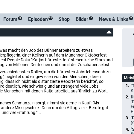
-Benach
Forum
Episoden
Shop
Bilder
News &
Links
3
12
7
2
, was macht den Job des Bühnenarbeiters zu etwas
Tierpflegerin, einer Kellnerin auf dem Münchner Oktoberfest
 Real-People Doku "Katjas härteste Job" stehen keine Stars und
tag von Millionen Deutschen und damit der Zuschauer selbst.
 verschiedensten Rollen, um die härtesten Jobs lebensnah zu
ling", begleitet und eingewiesen von den Menschen, deren
Meis
, dass ich nicht als distanzierte Reporterin berichte", so
"
rd deutlich, wie schwierig und anstrengend viele Jobs
K
ie Menschen, mit denen Katja arbeitet, ausführlich zu Wort,
D
"
nches Schmunzeln sorgt, nimmt sie gerne in Kauf: "Als
E
r andere Missgeschick. Denn um den Alltag vieler Berufe gut
P
und viel Erfahrung."...
"
(
"