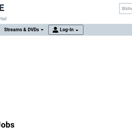
tal
Streams & DVDs
Log-In
Jobs