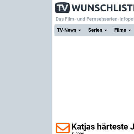
Das Film- und Fernsehserien-Infopor
TV-News
Serien
Filme
Katjas härteste 