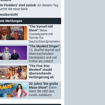
remiere
Die Flodders" sind zurück:
An diesem Tag
tartet die neue Serie
wsübersicht
ste Meldungen
"The Varnell Hill
Show":
Neue
Comedyserie mit
Termin für
Deutschlandpremiere
"The Masked Singer":
13. Staffel startet auf
überraschendem
Sendeplatz und viel
früher als zuletzt
"The Five Star
Weeked" staubt
überraschende
Verlängerung ab
20 Jahre "Die große
Maus-Show":
Dann
feiert die ARD das
runde Jubiläum