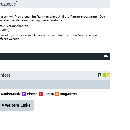
*
mazon.de
halten wir Provisionen im Rahmen eines Affiliate-Partnerprogramms. Das
ns aber bei der Finanzierung dieser Website.
rto & Versandkosten.
tionen
)
gt werden, stammen von Amazon. Diese Inhalte werden "wie besehen"
tfernt werden.
Infos)
E
I
B
Audio/Musik
V
Videos
F
Forum
N
Blog/News
weitere Links