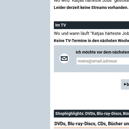
Wo wird "Katjas härteste Jobs" gestre
Leider derzeit keine Streams vorhanden.
Im TV
Wo und wann läuft "Katjas härteste Jo
Keine TV-Termine in den nächsten Woch
Ich möchte vor dem nächsten 
b
Shophighlights
: DVDs, Blu-ray-Discs, Bü
DVDs, Blu-ray-Discs, CDs, Bücher un