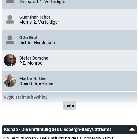
Sheppard, 1. Verteidiger
Guenther Tabor
Morris, 2. Verteidiger
Otto Graf
Richter Henderson
Dieter Borsche
P.E. Monroe
Martin Hirthe
Oberst Brookman
Regie:
Helmuth Ashley
mehr
Drehbuch:
Helmuth Ashley
,
Alexander Ebermayer von Richthofen
Kidnap - Die Entführung des Lindbergh-Babys Streams
Wo wird "Kidnap - Die Entführung des Lindbergh-Babys"