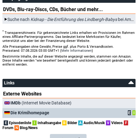
DVDs, Blu-ray-Discs, CDs, Bücher und mehr...
Suche nach
Kidnap - Die Entführung des Lindbergh-Babys
bei Amazon.de
*
Transparenzhinweis: Für gekennzeichnete Links erhalten wir Provisionen im Rahmen
eines Affiliate-Partnerprogramms. Das bedeutet keine Mehrkosten für Käufer,
unterstützt uns aber bei der Finanzierung dieser Website.
Alle Preisangaben ohne Gewähr, Preise ggf. plus Porto & Versandkosten.
Preisstand: 07.08.2026 03:00 GMT+1 (
Mehr Informationen
)
Bestimmte Inhalte, die auf dieser Website angezeigt werden, stammen von Amazon.
Diese Inhalte werden "wie besehen" bereitgestellt und können jederzeit geändert oder
entfernt werden.
Links
Externe Websites
IMDb
(Internet Movie Database)
Die Krimihomepage
E
I
E
Episodenliste
I
Inhaltsangabe
B
Bilder
A
Audio/Musik
V
Videos
F
Forum
N
Blog/News