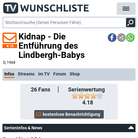
Kidnap - Die
Entführung des
26
Lindbergh-Babys
kostenlose E-Mail-Benachrichtigung bei Streaming- oder TV-Start
D
, 1968
Infos
Streams
im TV
Forum
Shop
26
Fans
Serienwertung
4.18
Serieninfos & News